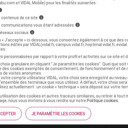
ministratives
abu.com et VIDAL Mobile) pour les finalités suivantes :
i
 contenus de ce site
i
RAMEL Crayon eyeliner crème noir 3g
s communications vous étant adressées
i
 réseaux sociaux
i
3700306923177
on « J’accepte » ci-dessous, vous consentez également à ce que des co
tions édités par VIDAL(vidal.fr, campus.vidal.fr, hoptimal.vidal.fr, evidal.
r
Naturecos
tes :
NR
s personnalisées par rapport à votre profil et activités sur ce site et d
choix granulaire en cliquant "Je paramètre les cookies". Quel que soit 
ise des cookies exemptés de consentement, de fonctionnement et de 
es de visites anonymes.
 votre compte utilisateur VIDAL, votre choix sera enregistré au nivea
l’ensemble des terminaux que vous utilisez. A défaut, votre choix ser
ilisez actuellement : un cookie « technique » sera déposé sur votre te
’utilisation des cookies et autres traceurs similaires, ou retirer à tou
ge, nous vous invitons à vous rendre sur notre
Politique cookies
.
CCEPTER
JE PARAMÈTRE LES COOKIES
institutionnel
Espace pa