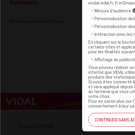
Données ad
Sommaire
evidal.vidal.fr, fr.m3man
Mesure d’audience
Personnalisation des
COULEUR CA
Données administratives
Personnalisation de
Interaction avec les
Code EAN
En cliquant sur le bout
certains sites et applica
Labo. Distributeu
pour les finalités suivan
Remboursement
Affichage de publicité
Vous pouvez réaliser un 
informé que VIDAL util
produire des statistiqu
Si vous êtes connecté à
et sera appliqué depuis 
au terminal que vous ut
votre choix.
Pour en savoir plus sur l
consentement à leur usa
CONTINUER SANS A
Espace produit
Espace 