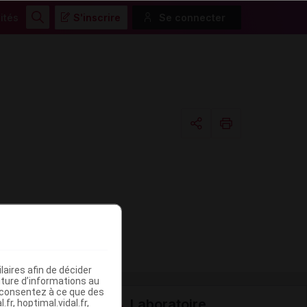
ités
S'inscrire
Se connecter
Rechercher
Copier l'url
Email
aires afin de décider
iture d’informations au
s consentez à ce que des
Laboratoire
fr, hoptimal.vidal.fr,