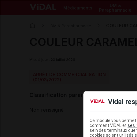
DM &
Médicaments
Parapharmacie
COULEUR CAR
DM & Parapharmacie
COULEUR CARAMEL c
Mise à jour : 23 juillet 2026
ARRÊT DE COMMERCIALISATION
(01/03/2022)
Classification paramédicale VIDAL
Vidal res
Non renseigné
Ce module vous permet d
comment VIDAL et
ses 
sein des terminaux que v
cookies soient utilisés s