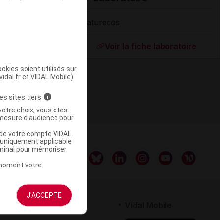
Naturecos
Supprimé
Voir la fiche laboratoire
okies soient utilisés sur
vidal.fr et VIDAL Mobile)
es sites tiers
i
votre choix, vous êtes
mesure d'audience pour
u de votre compte VIDAL
a uniquement applicable
rminal pour mémoriser
t moment votre
J'ACCEPTE
rtenaires
Vidal Mobile