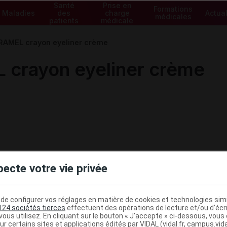
Santé
Prise en
Formations
Maladies
des
charge
Actual
médicales
patients
médicale
AMEL crayon eyeliner crème
rayon eyeliner crème
pecte votre vie privée
e configurer vos réglages en matière de cookies et technologies simil
124 sociétés tierces
effectuent des opérations de lecture et/ou d’écr
ous utilisez. En cliquant sur le bouton « J’accepte » ci-dessous, vou
ur certains sites et applications édités par VIDAL (vidal.fr, campus.vidal.