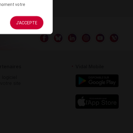
t moment votre
J'ACCEPTE
rtenaires
Vidal Mobile
 logiciel
votre site