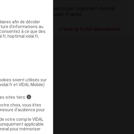
Boehringer Ingelheim Animal
Health France
ommercialisé
aires afin de décider
iture d’informations au
Voir la fiche laboratoire
s consentez à ce que des
fr, hoptimal.vidal.fr,
okies soient utilisés sur
vidal.fr et VIDAL Mobile)
ommercialisé
es sites tiers
i
votre choix, vous êtes
mesure d'audience pour
u de votre compte VIDAL
a uniquement applicable
rminal pour mémoriser