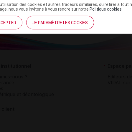
’utilisation des cookies et autres traceurs similaires, ou retirer à tou
ge, nous vous invitons à vous rendre sur notre
Politique cookies
.
CCEPTER
JE PARAMÈTRE LES COOKIES
institutionnel
Espace pa
mmes-nous ?
Éditeurs de
France
VIDAL sur 
es
éthique et déontologique
 client