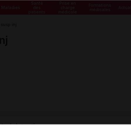
Santé
Prise en
Formations
Maladies
des
charge
Actual
médicales
patients
médicale
susp inj
nj
ministratives