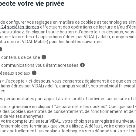
pecte votre vie privée
 Susp inj Fl/100ml
C
e configurer vos réglages en matière de cookies et technologies simil
124 sociétés tierces
effectuent des opérations de lecture et/ou d’écr
ous utilisez. En cliquant sur le bouton « J’accepte » ci-dessous, vou
3661103002147
ur certains sites et applications édités par VIDAL (vidal.fr, campus.vidal.
abu.com et VIDAL Mobile) pour les finalités suivantes :
03661103002147
r
Boehringer Ingelheim Animal Health France
i
NR
 contenus de ce site
i
s communications vous étant adressées
i
 réseaux sociaux
i
on « J’accepte » ci-dessous, vous consentez également à ce que des co
tions édités par VIDAL(vidal.fr, campus.vidal.fr, hoptimal.vidal.fr, evidal.
 Susp inj Fl/250ml
C
tes :
s personnalisées par rapport à votre profil et activités sur ce site et d
choix granulaire en cliquant "Je paramètre les cookies". Quel que soit 
3661103002628
ise des cookies exemptés de consentement, de fonctionnement et de 
es de visites anonymes.
03661103002628
 votre compte utilisateur VIDAL, votre choix sera enregistré au nivea
r
Boehringer Ingelheim Animal Health France
l’ensemble des terminaux que vous utilisez. A défaut, votre choix ser
ilisez actuellement : un cookie « technique » sera déposé sur votre te
NR