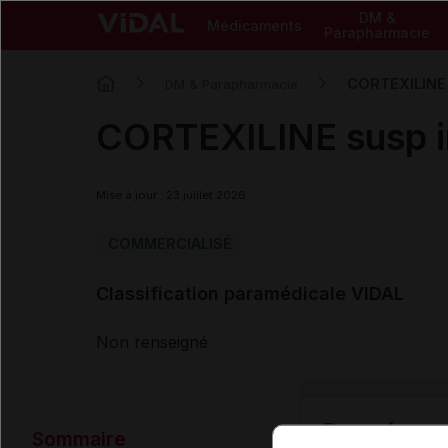
DM &
Médicaments
Parapharmacie
CORTEXILINE 
DM & Parapharmacie
CORTEXILINE susp i
Mise à jour : 23 juillet 2026
COMMERCIALISÉ
Classification paramédicale VIDAL
Non renseigné
Données ad
Sommaire