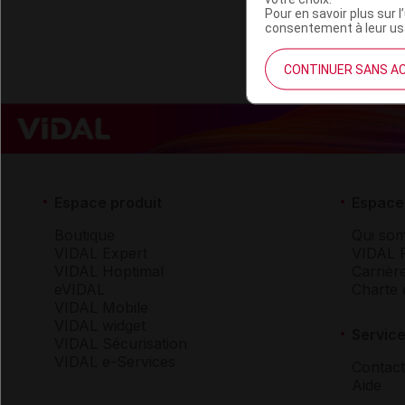
Pour en savoir plus sur l
consentement à leur usa
CONTINUER SANS A
Espace produit
Espace 
Boutique
Qui so
VIDAL Expert
VIDAL 
VIDAL Hoptimal
Carrièr
eVIDAL
Charte 
VIDAL Mobile
VIDAL widget
Service
VIDAL Sécurisation
VIDAL e-Services
Contact
Aide