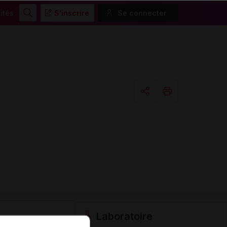
ités
S'inscrire
Se connecter
Rechercher
Copier l'url
Email
Laboratoire