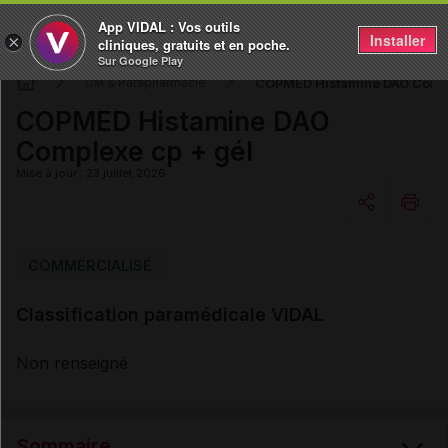
App VIDAL : Vos outils
Installer
×
cliniques, gratuits et en poche.
Sur Google Play
COPMED Histamine DAO Compl
DM & Parapharmacie
COPMED Histamine DAO
Complexe cp + gél
Mise à jour : 23 juillet 2026
Copier l'url
COMMERCIALISÉ
Classification paramédicale VIDAL
Email
Non renseigné
Sommaire