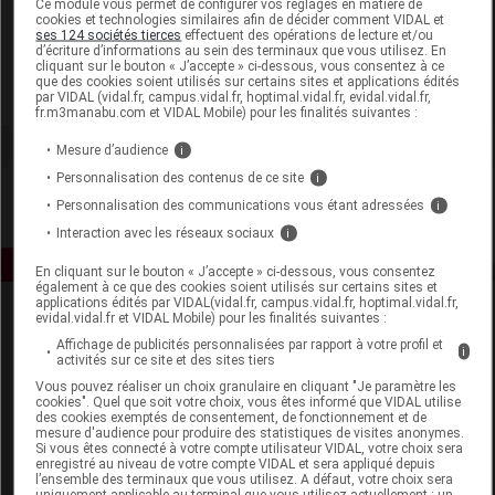
Ce module vous permet de configurer vos réglages en matière de
cookies et technologies similaires afin de décider comment VIDAL et
ses 124 sociétés tierces
effectuent des opérations de lecture et/ou
Laboratoires COPMED
d’écriture d’informations au sein des terminaux que vous utilisez. En
cliquant sur le bouton « J’accepte » ci-dessous, vous consentez à ce
que des cookies soient utilisés sur certains sites et applications édités
Voir la fiche laboratoire
par VIDAL (vidal.fr, campus.vidal.fr, hoptimal.vidal.fr, evidal.vidal.fr,
fr.m3manabu.com et VIDAL Mobile) pour les finalités suivantes :
Mesure d’audience
i
Personnalisation des contenus de ce site
i
Personnalisation des communications vous étant adressées
i
Interaction avec les réseaux sociaux
i
En cliquant sur le bouton « J’accepte » ci-dessous, vous consentez
également à ce que des cookies soient utilisés sur certains sites et
applications édités par VIDAL(vidal.fr, campus.vidal.fr, hoptimal.vidal.fr,
evidal.vidal.fr et VIDAL Mobile) pour les finalités suivantes :
Affichage de publicités personnalisées par rapport à votre profil et
i
activités sur ce site et des sites tiers
Vous pouvez réaliser un choix granulaire en cliquant "Je paramètre les
cookies". Quel que soit votre choix, vous êtes informé que VIDAL utilise
des cookies exemptés de consentement, de fonctionnement et de
Espace produit
mesure d'audience pour produire des statistiques de visites anonymes.
Si vous êtes connecté à votre compte utilisateur VIDAL, votre choix sera
enregistré au niveau de votre compte VIDAL et sera appliqué depuis
Boutique
l’ensemble des terminaux que vous utilisez. A défaut, votre choix sera
VIDAL Expert
uniquement applicable au terminal que vous utilisez actuellement : un