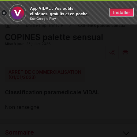
App VIDAL : Vos outils
Installer
×
cliniques, gratuits et en poche.
Sur Google Play
COPINES palette sensual
DM & Parapharmacie
COPINES palette sensual
Mise à jour : 23 juillet 2026
Copier l'url
ARRÊT DE COMMERCIALISATION
(01/01/2023)
Email
Classification paramédicale VIDAL
Non renseigné
Sommaire