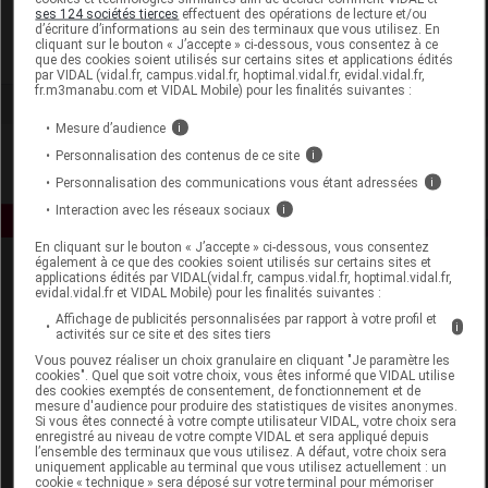
Horizane Santé
ses 124 sociétés tierces
effectuent des opérations de lecture et/ou
d’écriture d’informations au sein des terminaux que vous utilisez. En
cliquant sur le bouton « J’accepte » ci-dessous, vous consentez à ce
Voir la fiche laboratoire
que des cookies soient utilisés sur certains sites et applications édités
par VIDAL (vidal.fr, campus.vidal.fr, hoptimal.vidal.fr, evidal.vidal.fr,
fr.m3manabu.com et VIDAL Mobile) pour les finalités suivantes :
Mesure d’audience
i
Personnalisation des contenus de ce site
i
Personnalisation des communications vous étant adressées
i
Interaction avec les réseaux sociaux
i
En cliquant sur le bouton « J’accepte » ci-dessous, vous consentez
également à ce que des cookies soient utilisés sur certains sites et
applications édités par VIDAL(vidal.fr, campus.vidal.fr, hoptimal.vidal.fr,
evidal.vidal.fr et VIDAL Mobile) pour les finalités suivantes :
Affichage de publicités personnalisées par rapport à votre profil et
i
activités sur ce site et des sites tiers
Vous pouvez réaliser un choix granulaire en cliquant "Je paramètre les
cookies". Quel que soit votre choix, vous êtes informé que VIDAL utilise
Espace produit
des cookies exemptés de consentement, de fonctionnement et de
mesure d'audience pour produire des statistiques de visites anonymes.
Boutique
Si vous êtes connecté à votre compte utilisateur VIDAL, votre choix sera
enregistré au niveau de votre compte VIDAL et sera appliqué depuis
VIDAL Expert
l’ensemble des terminaux que vous utilisez. A défaut, votre choix sera
VIDAL Hoptimal
uniquement applicable au terminal que vous utilisez actuellement : un
cookie « technique » sera déposé sur votre terminal pour mémoriser
eVIDAL