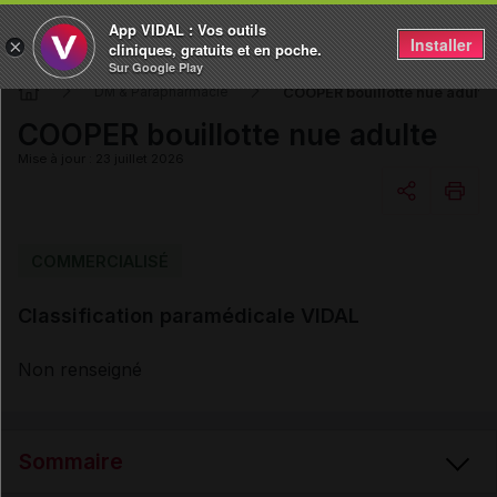
App VIDAL : Vos outils
Installer
×
cliniques, gratuits et en poche.
Sur Google Play
COOPER bouillotte nue adulte
DM & Parapharmacie
COOPER bouillotte nue adulte
Mise à jour : 23 juillet 2026
Copier l'url
COMMERCIALISÉ
Classification paramédicale VIDAL
Email
Non renseigné
Sommaire