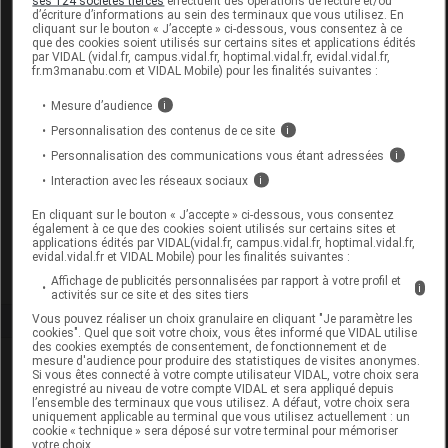
ses 124 sociétés tierces
effectuent des opérations de lecture et/ou
d’écriture d’informations au sein des terminaux que vous utilisez. En
cliquant sur le bouton « J’accepte » ci-dessous, vous consentez à ce
COOPER Bouillotte nue adulte rouge
que des cookies soient utilisés sur certains sites et applications édités
par VIDAL (vidal.fr, campus.vidal.fr, hoptimal.vidal.fr, evidal.vidal.fr,
Sachet/1
fr.m3manabu.com et VIDAL Mobile) pour les finalités suivantes :
Mesure d’audience
Commercialisé
i
Personnalisation des contenus de ce site
i
Personnalisation des communications vous étant adressées
i
Code EAN
3614810005475
Interaction avec les réseaux sociaux
i
Labo.
Coopération Pharmaceutique
Distributeur
Française
En cliquant sur le bouton « J’accepte » ci-dessous, vous consentez
également à ce que des cookies soient utilisés sur certains sites et
Remboursement
NR
applications édités par VIDAL(vidal.fr, campus.vidal.fr, hoptimal.vidal.fr,
evidal.vidal.fr et VIDAL Mobile) pour les finalités suivantes :
Affichage de publicités personnalisées par rapport à votre profil et
i
activités sur ce site et des sites tiers
Vous pouvez réaliser un choix granulaire en cliquant "Je paramètre les
cookies". Quel que soit votre choix, vous êtes informé que VIDAL utilise
des cookies exemptés de consentement, de fonctionnement et de
Laboratoire
mesure d'audience pour produire des statistiques de visites anonymes.
Si vous êtes connecté à votre compte utilisateur VIDAL, votre choix sera
enregistré au niveau de votre compte VIDAL et sera appliqué depuis
l’ensemble des terminaux que vous utilisez. A défaut, votre choix sera
Coopération Pharmaceutique Française
uniquement applicable au terminal que vous utilisez actuellement : un
cookie « technique » sera déposé sur votre terminal pour mémoriser
votre choix.