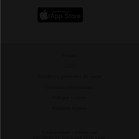
Presse
-
CGU
-
Conditions générales de vente
-
Données personnelles
-
Politique cookies
-
Mentions légales
Fréquentation certifiée par
l'ACPM/OJD
|
Copyright 2026 Vidal