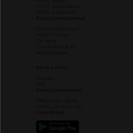
VIDAL widget
VIDAL Sécurisation
VIDAL e-Services
Espace institutionnel
Qui sommes-nous ?
VIDAL France
Carrières
Charte éthique et
déontologique
Service client
Contact
Aide
Espace partenaires
Éditeurs de logiciel
VIDAL sur votre site
Vidal Mobile