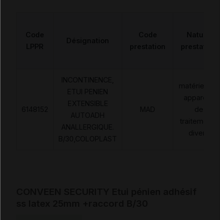
Code
Code
Nature
Désignation
LPPR
prestation
prestation
INCONTINENCE,
matériels et
ETUI PENIEN
appareils
EXTENSIBLE
6148152
MAD
de
AUTOADH
traitements
ANALLERGIQUE.
divers
B/30,COLOPLAST
CONVEEN SECURITY Etui pénien adhésif
ss latex 25mm +raccord B/30