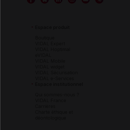
Espace produit
Boutique
VIDAL Expert
VIDAL Hoptimal
eVIDAL
VIDAL Mobile
VIDAL widget
VIDAL Sécurisation
VIDAL e-Services
Espace institutionnel
Qui sommes-nous ?
VIDAL France
Carrières
Charte éthique et
déontologique