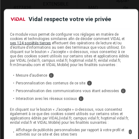
appareils
EXTENSIBLE
6177426
MAD
de
AUTOADH
traitements
Vidal respecte votre vie privée
ANALLERGIQUE.
divers
B/15,COLOPLAST
Ce module vous permet de configurer vos réglages en matière de
cookies et technologies similaires afin de décider comment VIDAL et
ses 124 sociétés tierces
effectuent des opérations de lecture et/ou
d’écriture d’informations au sein des terminaux que vous utilisez. En
cliquant sur le bouton « J’accepte » ci-dessous, vous consentez à ce
que des cookies soient utilisés sur certains sites et applications édités
CONVEEN SECURITY Etui pénien adhésif
par VIDAL (vidal.fr, campus.vidal.fr, hoptimal.vidal.fr, evidal.vidal.fr,
fr.m3manabu.com et VIDAL Mobile) pour les finalités suivantes :
ss latex 30mm +raccord B/30
Mesure d’audience
i
Commercialisé
Personnalisation des contenus de ce site
i
Personnalisation des communications vous étant adressées
i
Code ACL
7313328
Interaction avec les réseaux sociaux
i
Code EAN
5701780592109
En cliquant sur le bouton « J’accepte » ci-dessous, vous consentez
Labo. Distributeur
Coloplast
également à ce que des cookies soient utilisés sur certains sites et
applications édités par VIDAL(vidal.fr, campus.vidal.fr, hoptimal.vidal.fr,
evidal.vidal.fr et VIDAL Mobile) pour les finalités suivantes :
Affichage de publicités personnalisées par rapport à votre profil et
i
activités sur ce site et des sites tiers