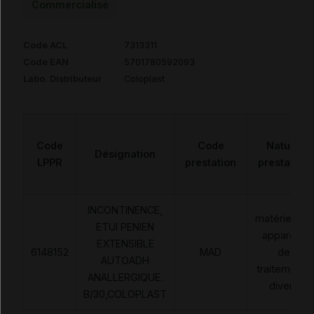
Commercialisé
Code ACL
7313311
Code EAN
5701780592093
Labo. Distributeur
Coloplast
Code
Code
Nature
Désignation
LPPR
prestation
prestation
INCONTINENCE,
matériels et
ETUI PENIEN
appareils
EXTENSIBLE
6148152
MAD
de
AUTOADH
traitements
ANALLERGIQUE.
divers
B/30,COLOPLAST