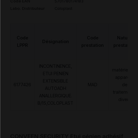
Code EAN
5701780174183
Labo. Distributeur
Coloplast
Code
Code
Nature
Désignation
LPPR
prestation
prestation
INCONTINENCE,
matériels et
ETUI PENIEN
appareils
EXTENSIBLE
6177426
MAD
de
AUTOADH
traitements
ANALLERGIQUE.
divers
B/15,COLOPLAST
CONVEEN SECURITY Etui pénien adhésif