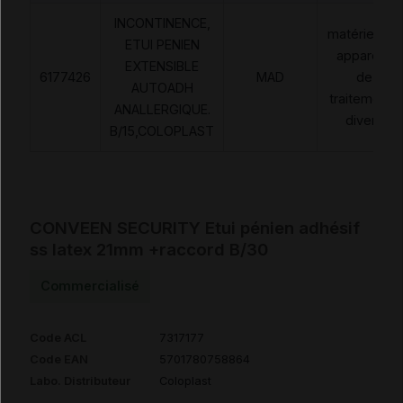
INCONTINENCE,
matériels et
ETUI PENIEN
appareils
EXTENSIBLE
6177426
MAD
de
AUTOADH
traitements
ANALLERGIQUE.
divers
B/15,COLOPLAST
CONVEEN SECURITY Etui pénien adhésif
ss latex 21mm +raccord B/30
Commercialisé
Code ACL
7317177
Code EAN
5701780758864
Labo. Distributeur
Coloplast