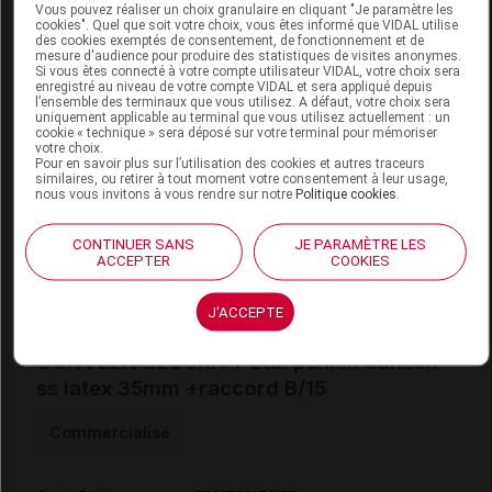
Code
Code
Nature
Vous pouvez réaliser un choix granulaire en cliquant "Je paramètre les
Désignation
cookies". Quel que soit votre choix, vous êtes informé que VIDAL utilise
LPPR
prestation
prestation
des cookies exemptés de consentement, de fonctionnement et de
mesure d'audience pour produire des statistiques de visites anonymes.
Si vous êtes connecté à votre compte utilisateur VIDAL, votre choix sera
enregistré au niveau de votre compte VIDAL et sera appliqué depuis
l’ensemble des terminaux que vous utilisez. A défaut, votre choix sera
INCONTINENCE,
uniquement applicable au terminal que vous utilisez actuellement : un
matériels et
cookie « technique » sera déposé sur votre terminal pour mémoriser
ETUI PENIEN
votre choix.
appareils
EXTENSIBLE
Pour en savoir plus sur l’utilisation des cookies et autres traceurs
6148152
MAD
de
similaires, ou retirer à tout moment votre consentement à leur usage,
AUTOADH
nous vous invitons à vous rendre sur notre
Politique cookies
.
traitements
ANALLERGIQUE.
divers
B/30,COLOPLAST
CONTINUER SANS
JE PARAMÈTRE LES
ACCEPTER
COOKIES
J'ACCEPTE
CONVEEN SECURITY Etui pénien adhésif
ss latex 35mm +raccord B/15
Commercialisé