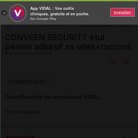
App VIDAL : Vos outils
Installer
×
cliniques, gratuits et en poche.
Sur Google Play
CONVEEN SECURITY étui pénie
DM & Parapharmacie
CONVEEN SECURITY étui
pénien adhésif ss latex+raccord
Mise à jour : 23 juillet 2026
Copier l'url
COMMERCIALISÉ
Classification paramédicale VIDAL
Email
Non renseigné
Sommaire