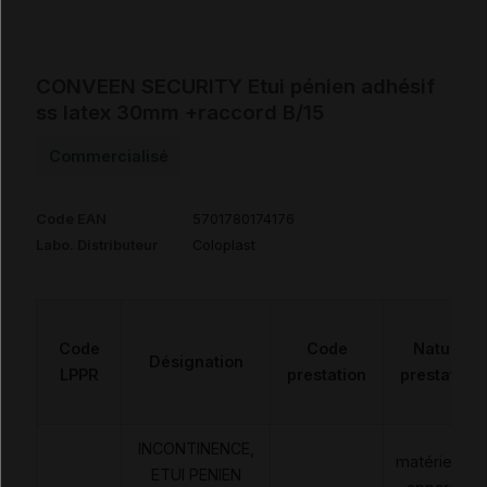
CONVEEN SECURITY Etui pénien adhésif
ss latex 30mm +raccord B/15
Commercialisé
Code EAN
5701780174176
Labo. Distributeur
Coloplast
Code
Code
Nature
Désignation
LPPR
prestation
prestation
INCONTINENCE,
matériels et
ETUI PENIEN