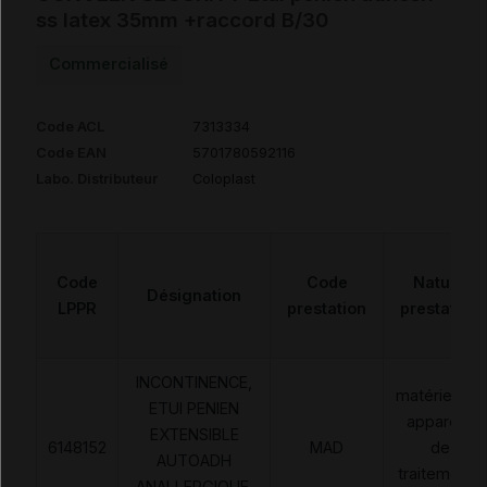
ss latex 35mm +raccord B/30
Commercialisé
Code ACL
7313334
Code EAN
5701780592116
Labo. Distributeur
Coloplast
Code
Code
Nature
Désignation
LPPR
prestation
prestation
INCONTINENCE,
matériels et
ETUI PENIEN
appareils
EXTENSIBLE
6148152
MAD
de
AUTOADH
traitements
ANALLERGIQUE.