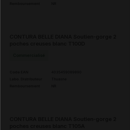
Remboursement
NR
CONTURA BELLE DIANA Soutien-gorge 2
poches creuses blanc T100D
Commercialisé
Code EAN
4035459089890
Labo. Distributeur
Thuasne
Remboursement
NR
CONTURA BELLE DIANA Soutien-gorge 2
poches creuses blanc T105A