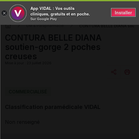
App VIDAL : Vos outils
Installer
×
cliniques, gratuits et en poche.
Sur Google Play
CONTURA BELLE DIANA soutie
DM & Parapharmacie
CONTURA BELLE DIANA
soutien-gorge 2 poches
creuses
Mise à jour : 23 juillet 2026
Copier l'url
COMMERCIALISÉ
Classification paramédicale VIDAL
Email
Non renseigné