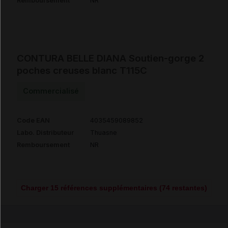
Remboursement
NR
CONTURA BELLE DIANA Soutien-gorge 2
poches creuses blanc T115C
Commercialisé
Code EAN
4035459089852
Labo. Distributeur
Thuasne
Remboursement
NR
Charger 15 références supplémentaires (74 restantes)