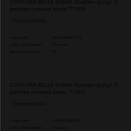
CONTURA BELLE DIANA Soutien-gorge 2
poches creuses blanc T100B
Commercialisé
Code EAN
4035459089753
Labo. Distributeur
Thuasne
Remboursement
NR
CONTURA BELLE DIANA Soutien-gorge 2
poches creuses blanc T100C
Commercialisé
Code EAN
4035459089821
Labo. Distributeur
Thuasne