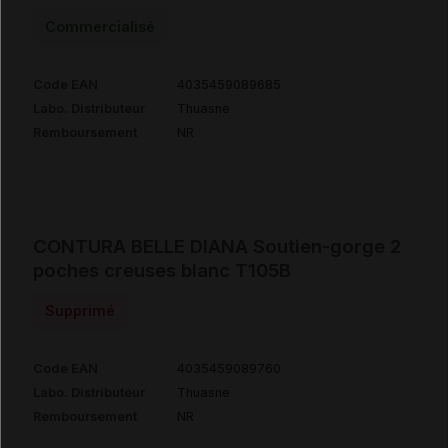
Commercialisé
Code EAN
4035459089685
Labo. Distributeur
Thuasne
Remboursement
NR
CONTURA BELLE DIANA Soutien-gorge 2
poches creuses blanc T105B
Supprimé
Code EAN
4035459089760
Labo. Distributeur
Thuasne
Remboursement
NR