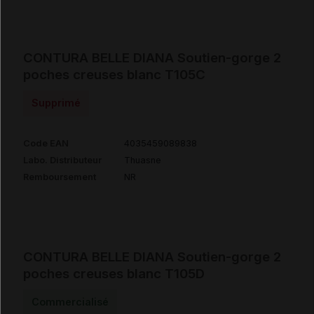
CONTURA BELLE DIANA Soutien-gorge 2
poches creuses blanc T105C
Supprimé
Code EAN
4035459089838
Labo. Distributeur
Thuasne
Remboursement
NR
CONTURA BELLE DIANA Soutien-gorge 2
poches creuses blanc T105D
Commercialisé