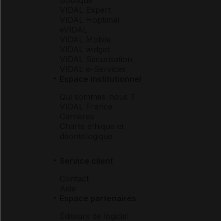
VIDAL Expert
VIDAL Hoptimal
eVIDAL
VIDAL Mobile
VIDAL widget
VIDAL Sécurisation
VIDAL e-Services
Espace institutionnel
Qui sommes-nous ?
VIDAL France
Carrières
Charte éthique et
déontologique
Service client
Contact
Aide
Espace partenaires
Éditeurs de logiciel