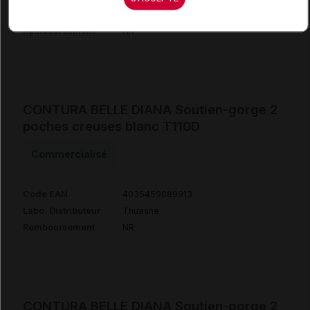
Labo. Distributeur
Thuasne
Remboursement
NR
CONTURA BELLE DIANA Soutien-gorge 2
poches creuses blanc T110D
Commercialisé
Code EAN
4035459089913
Labo. Distributeur
Thuasne
Remboursement
NR
CONTURA BELLE DIANA Soutien-gorge 2