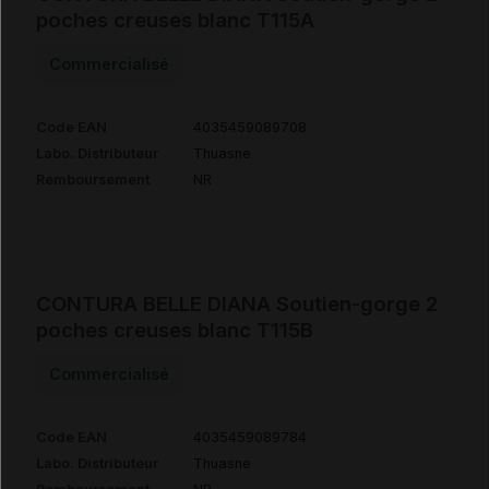
poches creuses blanc T115A
Commercialisé
Code EAN
4035459089708
Labo. Distributeur
Thuasne
Remboursement
NR
CONTURA BELLE DIANA Soutien-gorge 2
poches creuses blanc T115B
Commercialisé
Code EAN
4035459089784
Labo. Distributeur
Thuasne