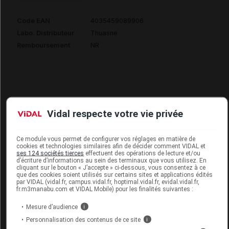
Code EAN
4035459089906
Labo. Distributeur
Thuasne
Remboursement
NR
CONTURA BELLE DIANA Soutien-gorge 2
Vidal respecte votre vie privée
poches creuses blanc T110A
Supprimé
Ce module vous permet de configurer vos réglages en matière de
cookies et technologies similaires afin de décider comment VIDAL et
ses 124 sociétés tierces
effectuent des opérations de lecture et/ou
d’écriture d’informations au sein des terminaux que vous utilisez. En
Code EAN
4035459089692
cliquant sur le bouton « J’accepte » ci-dessous, vous consentez à ce
que des cookies soient utilisés sur certains sites et applications édités
Labo. Distributeur
Thuasne
par VIDAL (vidal.fr, campus.vidal.fr, hoptimal.vidal.fr, evidal.vidal.fr,
fr.m3manabu.com et VIDAL Mobile) pour les finalités suivantes :
Remboursement
NR
Mesure d’audience
i
Personnalisation des contenus de ce site
i