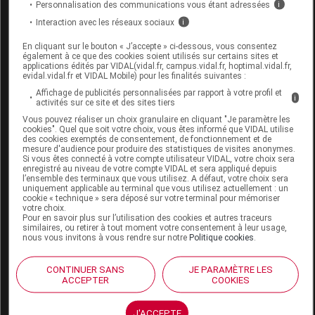
Personnalisation des communications vous étant adressées
i
Interaction avec les réseaux sociaux
i
CONTURA BELLE DIANA Soutien-gorge 2
poches creuses blanc T110B
En cliquant sur le bouton « J’accepte » ci-dessous, vous consentez
également à ce que des cookies soient utilisés sur certains sites et
applications édités par VIDAL(vidal.fr, campus.vidal.fr, hoptimal.vidal.fr,
Supprimé
evidal.vidal.fr et VIDAL Mobile) pour les finalités suivantes :
Affichage de publicités personnalisées par rapport à votre profil et
i
activités sur ce site et des sites tiers
Code EAN
4035459089777
Vous pouvez réaliser un choix granulaire en cliquant "Je paramètre les
cookies". Quel que soit votre choix, vous êtes informé que VIDAL utilise
Labo. Distributeur
Thuasne
des cookies exemptés de consentement, de fonctionnement et de
Remboursement
NR
mesure d'audience pour produire des statistiques de visites anonymes.
Si vous êtes connecté à votre compte utilisateur VIDAL, votre choix sera
enregistré au niveau de votre compte VIDAL et sera appliqué depuis
l’ensemble des terminaux que vous utilisez. A défaut, votre choix sera
uniquement applicable au terminal que vous utilisez actuellement : un
cookie « technique » sera déposé sur votre terminal pour mémoriser
votre choix.
Pour en savoir plus sur l’utilisation des cookies et autres traceurs
CONTURA BELLE DIANA Soutien-gorge 2
similaires, ou retirer à tout moment votre consentement à leur usage,
nous vous invitons à vous rendre sur notre
Politique cookies
.
poches creuses blanc T110C
CONTINUER SANS
JE PARAMÈTRE LES
Commercialisé
ACCEPTER
COOKIES
Code EAN
4035459089845
J'ACCEPTE