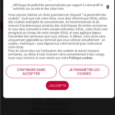
Affichage de publicités personnalisées par rapport à votre profil et
i
activités sur ce site et des sites tiers
Vous pouvez réaliser un choix granulaire en cliquant "Je paramètre les
cookies". Quel que soit votre choix, vous êtes informé que VIDAL utilise
des cookies exemptés de consentement, de fonctionnement et de
mesure d'audience pour produire des statistiques de visites anonymes.
Si vous êtes connecté à votre compte utilisateur VIDAL, votre choix sera
enregistré au niveau de votre compte VIDAL et sera appliqué depuis
l’ensemble des terminaux que vous utilisez. A défaut, votre choix sera
uniquement applicable au terminal que vous utilisez actuellement : un
cookie « technique » sera déposé sur votre terminal pour mémoriser
votre choix.
Pour en savoir plus sur l’utilisation des cookies et autres traceurs
similaires, ou retirer à tout moment votre consentement à leur usage,
nous vous invitons à vous rendre sur notre
Politique cookies
.
Espace produit
CONTINUER SANS
JE PARAMÈTRE LES
Boutique
ACCEPTER
COOKIES
VIDAL Expert
VIDAL Hoptimal
J'ACCEPTE
eVIDAL
VIDAL Mobile
VIDAL widget
VIDAL Sécurisation
VIDAL e-Services
Espace institutionnel