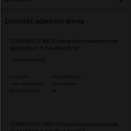
Données administratives
Données administratives
CONFIANCE MEN Protection anatomique
absorption 3 Gouttes B/14
Commercialisé
Code EAN
4052199664545
Labo. Distributeur
Paul Hartmann
Remboursement
NR
CONFIANCE MEN Protection anatomique