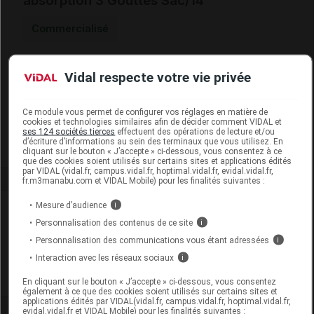
absorption 3 Gouttes Sac/14
Commercialisé
Code ACL
6638347
Vidal respecte votre vie privée
Code EAN
4052199299259
Labo. Distributeur
Paul Hartmann
Ce module vous permet de configurer vos réglages en matière de
Remboursement
NR
cookies et technologies similaires afin de décider comment VIDAL et
ses 124 sociétés tierces
effectuent des opérations de lecture et/ou
d’écriture d’informations au sein des terminaux que vous utilisez. En
cliquant sur le bouton « J’accepte » ci-dessous, vous consentez à ce
que des cookies soient utilisés sur certains sites et applications édités
par VIDAL (vidal.fr, campus.vidal.fr, hoptimal.vidal.fr, evidal.vidal.fr,
fr.m3manabu.com et VIDAL Mobile) pour les finalités suivantes :
Mesure d’audience
i
Laboratoire
Personnalisation des contenus de ce site
i
Personnalisation des communications vous étant adressées
i
Paul Hartmann
Interaction avec les réseaux sociaux
i
Voir la fiche laboratoire
En cliquant sur le bouton « J’accepte » ci-dessous, vous consentez
également à ce que des cookies soient utilisés sur certains sites et
applications édités par VIDAL(vidal.fr, campus.vidal.fr, hoptimal.vidal.fr,
evidal.vidal.fr et VIDAL Mobile) pour les finalités suivantes :