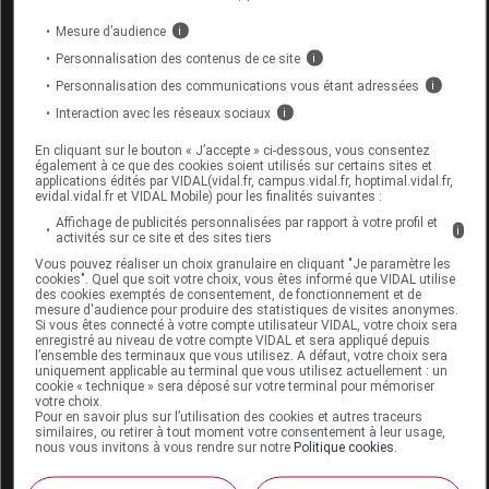
Apport en calories non significatif.
Mesure d’audience
i
Personnalisation des contenus de ce site
i
Tenir hors de portée des enfants.
Personnalisation des communications vous étant adressées
i
conditions de conservation
Interaction avec les réseaux sociaux
i
En cliquant sur le bouton « J’accepte » ci-dessous, vous consentez
À conserver à température ambiante dans un endroit
également à ce que des cookies soient utilisés sur certains sites et
sec.
applications édités par VIDAL(vidal.fr, campus.vidal.fr, hoptimal.vidal.fr,
evidal.vidal.fr et VIDAL Mobile) pour les finalités suivantes :
Affichage de publicités personnalisées par rapport à votre profil et
i
Données administratives
activités sur ce site et des sites tiers
Vous pouvez réaliser un choix granulaire en cliquant "Je paramètre les
cookies". Quel que soit votre choix, vous êtes informé que VIDAL utilise
des cookies exemptés de consentement, de fonctionnement et de
mesure d'audience pour produire des statistiques de visites anonymes.
CONF'HOM Cpr subl B/24
Si vous êtes connecté à votre compte utilisateur VIDAL, votre choix sera
enregistré au niveau de votre compte VIDAL et sera appliqué depuis
l’ensemble des terminaux que vous utilisez. A défaut, votre choix sera
Commercialisé
uniquement applicable au terminal que vous utilisez actuellement : un
cookie « technique » sera déposé sur votre terminal pour mémoriser
votre choix.
Pour en savoir plus sur l’utilisation des cookies et autres traceurs
Code EAN
3664440000074
similaires, ou retirer à tout moment votre consentement à leur usage,
nous vous invitons à vous rendre sur notre
Politique cookies
.
Labo. Distributeur
Texinfine
Remboursement
NR