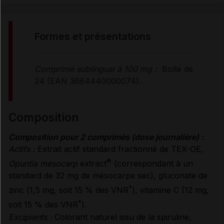
FORMES et PRÉSENTATIONS
formes et présentations
COMPOSITION
Comprimé sublingual à 100 mg :
Boîte de
24 (EAN 3664440000074).
PROPRIÉTÉS et ALLÉGATIONS
composition
CONSEILS D'UTILISATION
Composition pour 2 comprimés (dose journalière) :
Actifs :
Extrait actif standard fractionné de TEX-OE,
PRÉCAUTIONS D'EMPLOI
®
Opuntia mesocarp
extract
(correspondant à un
standard de 32 mg de mésocarpe sec), gluconate de
*
zinc (1,5 mg, soit 15 % des VNR
), vitamine C (12 mg,
CONDITIONS DE CONSERVATION
*
soit 15 % des VNR
).
Excipients :
Colorant naturel issu de la spiruline,