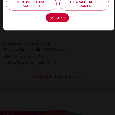
CONTINUER SANS
JE PARAMÈTRE LES
ACCEPTER
COOKIES
J'ACCEPTE
Laboratoire
Laboratoire TEXINFINE
60, rue Duguesclin. 69006 Lyon
Tél : 04 72 66 63 03
https://www.icp-texinfine.fr
Voir la fiche laboratoire