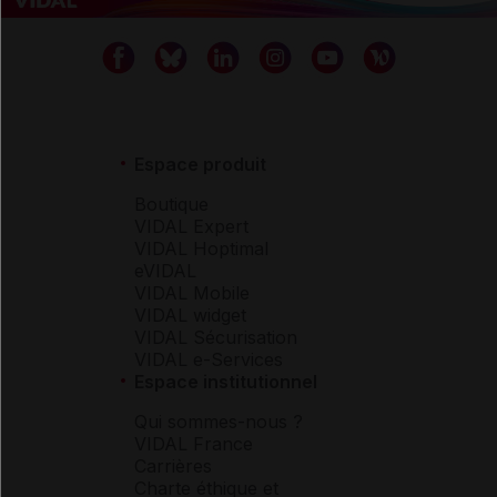
Espace produit
Boutique
VIDAL Expert
VIDAL Hoptimal
eVIDAL
VIDAL Mobile
VIDAL widget
VIDAL Sécurisation
VIDAL e-Services
Espace institutionnel
Qui sommes-nous ?
VIDAL France
Carrières
Charte éthique et