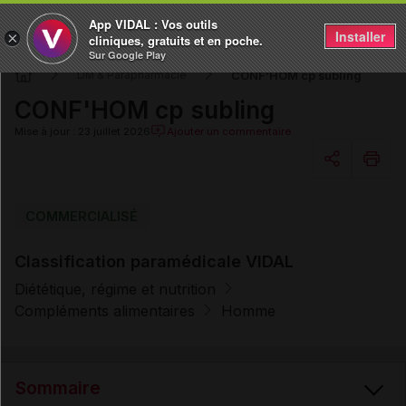
App VIDAL : Vos outils
Installer
×
cliniques, gratuits et en poche.
Sur Google Play
CONF'HOM cp subling
DM & Parapharmacie
CONF'HOM cp subling
Mise à jour : 23 juillet 2026
Ajouter un commentaire
Copier l'url
COMMERCIALISÉ
Classification paramédicale VIDAL
Email
Diététique, régime et nutrition
Compléments alimentaires
Homme
Sommaire