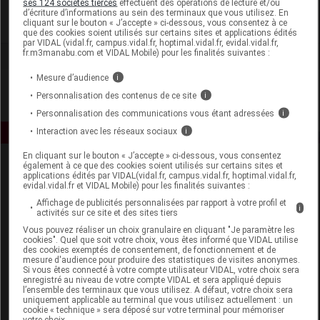
ses 124 sociétés tierces
effectuent des opérations de lecture et/ou
d’écriture d’informations au sein des terminaux que vous utilisez. En
cliquant sur le bouton « J’accepte » ci-dessous, vous consentez à ce
Voir la fiche laboratoire
que des cookies soient utilisés sur certains sites et applications édités
par VIDAL (vidal.fr, campus.vidal.fr, hoptimal.vidal.fr, evidal.vidal.fr,
fr.m3manabu.com et VIDAL Mobile) pour les finalités suivantes :
Mesure d’audience
i
Personnalisation des contenus de ce site
i
Personnalisation des communications vous étant adressées
i
Interaction avec les réseaux sociaux
i
En cliquant sur le bouton « J’accepte » ci-dessous, vous consentez
également à ce que des cookies soient utilisés sur certains sites et
applications édités par VIDAL(vidal.fr, campus.vidal.fr, hoptimal.vidal.fr,
evidal.vidal.fr et VIDAL Mobile) pour les finalités suivantes :
Affichage de publicités personnalisées par rapport à votre profil et
i
activités sur ce site et des sites tiers
Vous pouvez réaliser un choix granulaire en cliquant "Je paramètre les
Espace produit
cookies". Quel que soit votre choix, vous êtes informé que VIDAL utilise
des cookies exemptés de consentement, de fonctionnement et de
mesure d'audience pour produire des statistiques de visites anonymes.
Boutique
Si vous êtes connecté à votre compte utilisateur VIDAL, votre choix sera
VIDAL Expert
enregistré au niveau de votre compte VIDAL et sera appliqué depuis
l’ensemble des terminaux que vous utilisez. A défaut, votre choix sera
VIDAL Hoptimal
uniquement applicable au terminal que vous utilisez actuellement : un
eVIDAL
cookie « technique » sera déposé sur votre terminal pour mémoriser
votre choix.