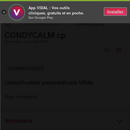
App VIDAL : Vos outils
Installer
×
cliniques, gratuits et en poche.
Sur Google Play
CONDYCALM cp
DM & Parapharmacie
CONDYCALM cp
Mise à jour : 23 juillet 2026
Copier l'url
COMMERCIALISÉ
Classification paramédicale VIDAL
Email
Non renseigné
Sommaire