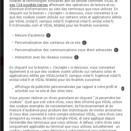
cookies et technologies similaires afin de décider comment VIDAL et
Nurilia
ses 124 sociétés tierces
effectuent des opérations de lecture et/ou
d’écriture d’informations au sein des terminaux que vous utilisez. En
cliquant sur le bouton « J’accepte » ci-dessous, vous consentez à ce
Voir la fiche laboratoire
que des cookies soient utilisés sur certains sites et applications édités
par VIDAL (vidal.fr, campus.vidal.fr, hoptimal.vidal.fr, evidal.vidal.fr,
fr.m3manabu.com et VIDAL Mobile) pour les finalités suivantes :
Mesure d’audience
i
Personnalisation des contenus de ce site
i
Personnalisation des communications vous étant adressées
i
Interaction avec les réseaux sociaux
i
En cliquant sur le bouton « J’accepte » ci-dessous, vous consentez
également à ce que des cookies soient utilisés sur certains sites et
applications édités par VIDAL(vidal.fr, campus.vidal.fr, hoptimal.vidal.fr,
evidal.vidal.fr et VIDAL Mobile) pour les finalités suivantes :
Affichage de publicités personnalisées par rapport à votre profil et
i
activités sur ce site et des sites tiers
Vous pouvez réaliser un choix granulaire en cliquant "Je paramètre les
cookies". Quel que soit votre choix, vous êtes informé que VIDAL utilise
Espace produit
des cookies exemptés de consentement, de fonctionnement et de
mesure d'audience pour produire des statistiques de visites anonymes.
Boutique
Si vous êtes connecté à votre compte utilisateur VIDAL, votre choix sera
enregistré au niveau de votre compte VIDAL et sera appliqué depuis
VIDAL Expert
l’ensemble des terminaux que vous utilisez. A défaut, votre choix sera
VIDAL Hoptimal
uniquement applicable au terminal que vous utilisez actuellement : un
cookie « technique » sera déposé sur votre terminal pour mémoriser