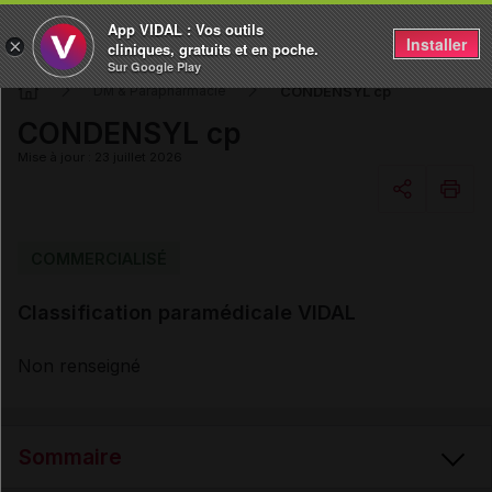
App VIDAL : Vos outils
Installer
×
cliniques, gratuits et en poche.
Sur Google Play
CONDENSYL cp
DM & Parapharmacie
CONDENSYL cp
Mise à jour : 23 juillet 2026
Copier l'url
COMMERCIALISÉ
Classification paramédicale VIDAL
Email
Non renseigné
Sommaire