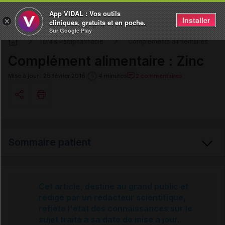
App VIDAL : Vos outils
Installer
×
cliniques, gratuits et en poche.
Sur Google Play
DM & Parapharmacie
Compléments alimentaires
Complément alimentaire : Zinc
2 commentaires
Mise à jour : 26 février 2016
4 minutes
Copier l'url
Sommaire patient
Email
Zinc
Cet article, destiné au grand public et
rédigé par un rédacteur scientifique,
reflète l'état des connaissances sur le
Sources et références
sujet traité à sa date de mise à jour.