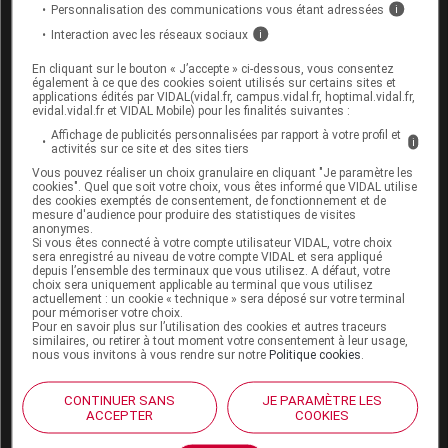
traiter les poussées d'
acné
.
Personnalisation des communications vous étant adressées
i
Interaction avec les réseaux sociaux
i
Précautions à prendre avec le zinc
En cliquant sur le bouton « J’accepte » ci-dessous, vous consentez
également à ce que des cookies soient utilisés sur certains sites et
applications édités par VIDAL(vidal.fr, campus.vidal.fr, hoptimal.vidal.fr,
Prendre des compléments de zinc sur une longue
evidal.vidal.fr et VIDAL Mobile) pour les finalités suivantes :
période expose à une baisse de l’
immunité
et à une
Affichage de publicités personnalisées par rapport à votre profil et
i
carence
en cuivre. La dose quotidienne maximale à ne
activités sur ce site et des sites tiers
pas dépasser est de 40 mg pour un adulte.
Vous pouvez réaliser un choix granulaire en cliquant "Je paramètre les
cookies". Quel que soit votre choix, vous êtes informé que VIDAL utilise
des cookies exemptés de consentement, de fonctionnement et de
Ses éventuels
effets indésirables
sont les
maux de
mesure d'audience pour produire des statistiques de visites
tête
et un goût métallique dans la bouche.
anonymes.
Si vous êtes connecté à votre compte utilisateur VIDAL, votre choix
sera enregistré au niveau de votre compte VIDAL et sera appliqué
Les compléments de zinc doivent être ingérés au
depuis l’ensemble des terminaux que vous utilisez. A défaut, votre
choix sera uniquement applicable au terminal que vous utilisez
moins deux heures avant ou après les compléments
actuellement : un cookie « technique » sera déposé sur votre terminal
alimentaires contenant du
fer
, les
antibiotiques
de la
pour mémoriser votre choix.
Pour en savoir plus sur l’utilisation des cookies et autres traceurs
famille des
cyclines
et des
quinolones
, les
similaires, ou retirer à tout moment votre consentement à leur usage,
traitements contre l'ostéoporose
, et les
nous vous invitons à vous rendre sur notre
Politique cookies
.
médicaments destinés à
neutraliser l'acidité de
l'estomac
.
CONTINUER SANS
JE PARAMÈTRE LES
ACCEPTER
COOKIES