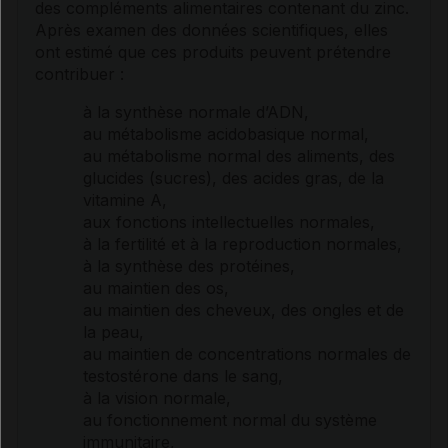
des compléments alimentaires contenant du zinc.
Après examen des données scientifiques, elles
ont estimé que ces produits peuvent prétendre
contribuer :
à la synthèse normale d’
ADN
,
au
métabolisme
acidobasique normal,
au
métabolisme
normal des aliments, des
glucides
(
sucres
), des
acides gras
, de la
vitamine
A,
aux fonctions intellectuelles normales,
à la fertilité et à la reproduction normales,
à la synthèse des protéines,
au maintien des os,
au maintien des cheveux, des ongles et de
la peau,
au maintien de concentrations normales de
testostérone
dans le sang,
à la vision normale,
au fonctionnement normal du système
immunitaire,