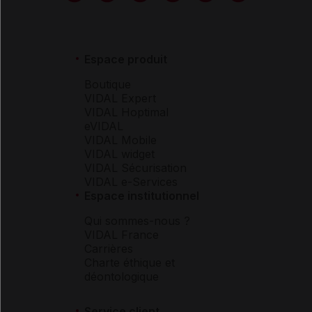
Espace produit
Boutique
VIDAL Expert
VIDAL Hoptimal
eVIDAL
VIDAL Mobile
VIDAL widget
VIDAL Sécurisation
VIDAL e-Services
Espace institutionnel
Qui sommes-nous ?
VIDAL France
Carrières
Charte éthique et
déontologique
Service client