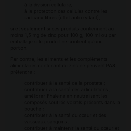
à la division cellulaire,
à la protection des cellules contre les
radicaux libres (effet antioxydant),
si et seulement si
ces produits contiennent au
moins 1,5 mg de zinc pour 100 g, 100 ml ou par
emballage si le produit ne contient qu’une
portion.
Par contre, les aliments et les compléments
alimentaires contenant du zinc ne peuvent
PAS
prétendre :
contribuer à la santé de la
prostate
;
contribuer à la santé des articulations ;
améliorer l'haleine en neutralisant les
composés soufrés volatils présents dans la
bouche ;
contribuer à la santé du cœur et des
vaisseaux sanguins ;
contribuer à maintenir la santé du cœur et