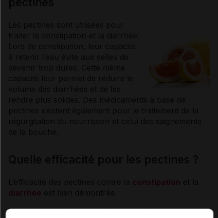
pectines
Les pectines sont utilisées pour
traiter la
constipation
et la
diarrhée
.
Lors de
constipation
, leur capacité
à retenir l’eau évite aux selles de
devenir trop dures. Cette même
capacité leur permet de réduire le
volume des
diarrhées
et de les
rendre plus solides. Des médicaments à base de
pectines existent également pour le traitement de la
régurgitation du
nourrisson
et celui des saignements
de la bouche.
Quelle efficacité pour les pectines ?
L’efficacité des pectines contre la
constipation
et la
diarrhée
est bien démontrée.
Une étude clinique a suggéré une réduction du taux