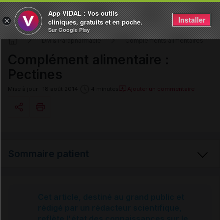
App VIDAL : Vos outils
Installer
×
cliniques, gratuits et en poche.
Sur Google Play
DM & Parapharmacie
Compléments alimentaires
Complément alimentaire :
Pectines
Ajouter un commentaire
Mise à jour : 18 août 2014
4 minutes
Copier l'url
Sommaire patient
Email
Pectines
Cet article, destiné au grand public et
rédigé par un rédacteur scientifique,
reflète l'état des connaissances sur le