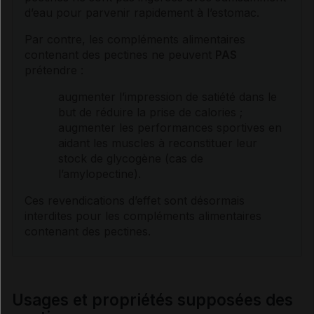
d’eau pour parvenir rapidement à l’estomac.
Par contre, les compléments alimentaires
contenant des pectines ne peuvent
PAS
prétendre :
augmenter l’impression de
satiété
dans le
but de réduire la prise de calories ;
augmenter les performances sportives en
aidant les muscles à reconstituer leur
stock de
glycogène
(cas de
l’amylopectine).
Ces revendications d’effet sont désormais
interdites pour les compléments alimentaires
contenant des pectines.
Usages et propriétés supposées des