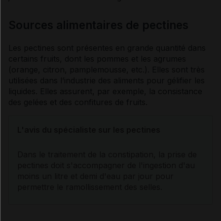
Sources alimentaires de pectines
Les pectines sont présentes en grande quantité dans
certains fruits, dont les pommes et les agrumes
(orange, citron, pamplemousse, etc.). Elles sont très
utilisées dans l’industrie des aliments pour gélifier les
liquides. Elles assurent, par exemple, la consistance
des gelées et des confitures de fruits.
L'avis du spécialiste sur les pectines
Dans le traitement de la
constipation
, la prise de
pectines doit s'accompagner de l'ingestion d'au
moins un litre et demi d'eau par jour pour
permettre le ramollissement des selles.