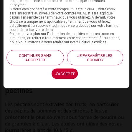
mesure d'audience pour produire des statistiques de visites
pectines ne devraient pas être ingérées plus de
anonymes.
Si vous êtes connecté à votre compte utilisateur VIDAL, votre choix
quelques jours d’affilée.
sera enregistré au niveau de votre compte VIDAL et sera appliqué
depuis l’ensemble des terminaux que vous utilisez. A défaut, votre
De plus, les pectines doivent être ingérées avec une
choix sera uniquement applicable au terminal que vous utilisez
actuellement : un cookie « technique » sera déposé sur votre terminal
grande quantité d'eau, suffisamment pour qu'elles
pour mémoriser votre choix.
parviennent rapidement à l'estomac. Cette précaution
Pour en savoir plus sur l’utilisation des cookies et autres traceurs
similaires, ou retirer à tout moment votre consentement à leur usage,
d'emploi est destinée à éviter les étouffements qui
nous vous invitons à vous rendre sur notre
Politique cookies
.
pourraient survenir si les pectines étaient ingérées en
solution trop épaisse. Les personnes qui ont du mal à
CONTINUER SANS
JE PARAMÈTRE LES
déglutir doivent particulièrement veiller à fortement
ACCEPTER
COOKIES
diluer les pectines qu'elles prennent.
J'ACCEPTE
Origine, formes et dosage des
pectines
Les pectines sont extraites des fruits, en particulier
des pépins de pommes et des citrons. Elles se
présentent le plus souvent sous forme de poudre ou
de granules à diluer. Les études ont utilisé des doses
journalières allant de 10 à 15 g.