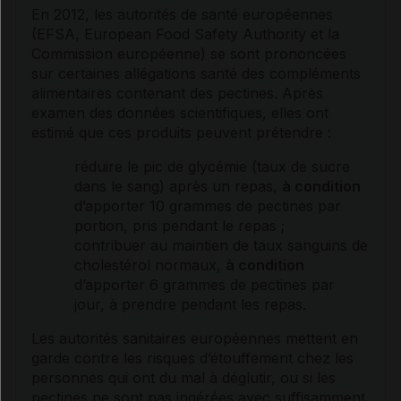
En 2012, les autorités de santé européennes
(EFSA, European Food Safety Authority et la
Commission européenne) se sont prononcées
sur certaines allégations santé des compléments
alimentaires contenant des pectines. Après
examen des données scientifiques, elles ont
estimé que ces produits peuvent prétendre :
réduire le pic de
glycémie
(taux de
sucre
dans le sang) après un repas,
à condition
d’apporter 10 grammes de pectines par
portion, pris pendant le repas ;
contribuer au maintien de taux sanguins de
cholestérol
normaux,
à condition
d’apporter 6 grammes de pectines par
jour, à prendre pendant les repas.
Les autorités sanitaires européennes mettent en
garde contre les risques d’étouffement chez les
personnes qui ont du mal à déglutir, ou si les
pectines ne sont pas ingérées avec suffisamment