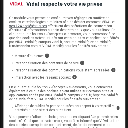
sanguin de
cholestérol
LDL (« mauvais
cholestérol
»)
Vidal respecte votre vie privée
lors de traitement par des pectines à forte
viscosité. Les autorités sanitaires européennes ont
Ce module vous permet de configurer vos réglages en matière de
statué sur les conditions d'efficacité des compléments
cookies et technologies similaires afin de décider comment VIDAL et
ses 124 sociétés tierces
effectuent des opérations de lecture et/ou
alimentaires contenant des pectines dans le contrôle
d’écriture d’informations au sein des terminaux que vous utilisez. En
du pic de
glycémie
après un repas et dans le maintien
cliquant sur le bouton « J’accepte » ci-dessous, vous consentez à ce
que des cookies soient utilisés sur certains sites et applications édités
de taux de
cholestérol
sanguin normaux (voir encadré
par VIDAL (vidal.fr, campus.vidal.fr, hoptimal.vidal.fr, evidal.vidal.fr,
ci-dessus).
fr.m3manabu.com et VIDAL Mobile) pour les finalités suivantes :
Mesure d’audience
i
Contrairement à certaines allégations, l'intérêt des
pectines dans le contrôle du poids n'a jamais été
Personnalisation des contenus de ce site
i
démontré.
Personnalisation des communications vous étant adressées
i
Interaction avec les réseaux sociaux
i
Précautions à prendre avec les
En cliquant sur le bouton « J’accepte » ci-dessous, vous consentez
également à ce que des cookies soient utilisés sur certains sites et
pectines
applications édités par VIDAL(vidal.fr, campus.vidal.fr, hoptimal.vidal.fr,
evidal.vidal.fr et VIDAL Mobile) pour les finalités suivantes :
Les pectines diminuent l’absorption de nombreuses
Affichage de publicités personnalisées par rapport à votre profil et
i
activités sur ce site et des sites tiers
autres substances présentes dans les aliments :
bêta-
Vous pouvez réaliser un choix granulaire en cliquant "Je paramètre les
carotènes
, lutéine, lycopène,
sels
minéraux tels que
cookies". Quel que soit votre choix, vous êtes informé que VIDAL utilise
zinc
,
calcium
,
magnésium
ou
fer
. De ce fait, les
des cookies exemptés de consentement, de fonctionnement et de