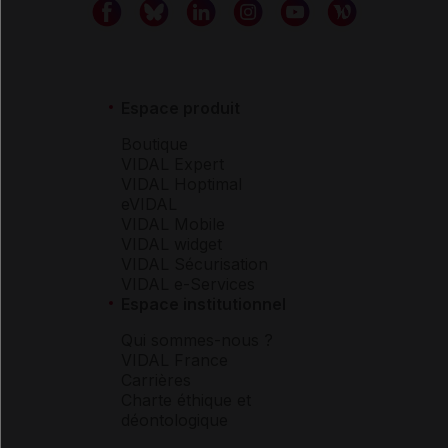
Espace produit
Boutique
VIDAL Expert
VIDAL Hoptimal
eVIDAL
VIDAL Mobile
VIDAL widget
VIDAL Sécurisation
VIDAL e-Services
Espace institutionnel
Qui sommes-nous ?
VIDAL France
Carrières
Charte éthique et
déontologique