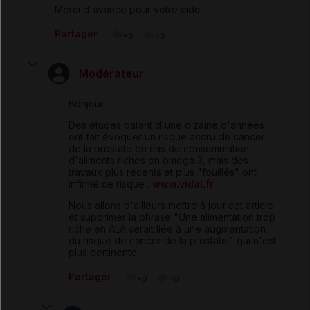
Merci d'avance pour votre aide
Partager
+0
-0
Modérateur
Bonjour
Des études datant d'une dizaine d'années
ont fait évoquer un risque accru de cancer
de la prostate en cas de consommation
d'aliments riches en omega 3, mais des
travaux plus récents et plus "fouillés" ont
infirmé ce risque :
www.vidal.fr
Nous allons d'ailleurs mettre à jour cet article
et supprimer la phrase "Une alimentation trop
riche en ALA serait liée à une augmentation
du risque de cancer de la prostate." qui n'est
plus pertinente.
Partager
+0
-0