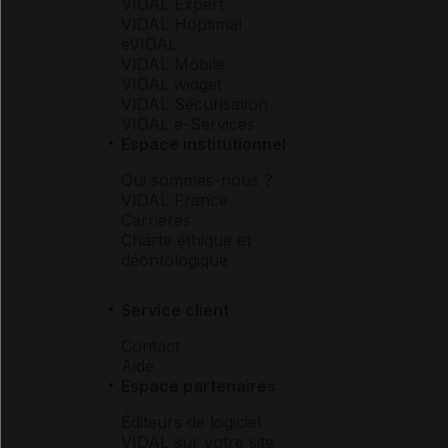
VIDAL Expert
VIDAL Hoptimal
eVIDAL
VIDAL Mobile
VIDAL widget
VIDAL Sécurisation
VIDAL e-Services
Espace institutionnel
Qui sommes-nous ?
VIDAL France
Carrières
Charte éthique et
déontologique
Service client
Contact
Aide
Espace partenaires
Éditeurs de logiciel
VIDAL sur votre site