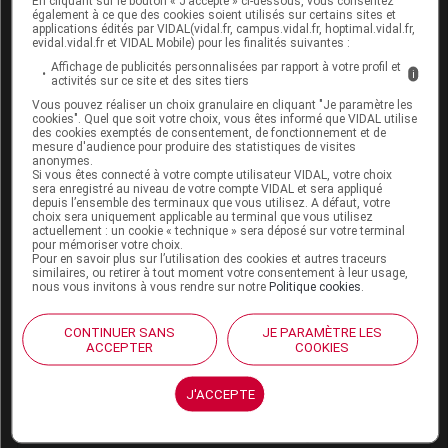
En cliquant sur le bouton « J’accepte » ci-dessous, vous consentez
également à ce que des cookies soient utilisés sur certains sites et
quatre mentions possibles sur les étiquettes des
applications édités par VIDAL(vidal.fr, campus.vidal.fr, hoptimal.vidal.fr,
aliments riches en oméga-3, par ordre croissant
evidal.vidal.fr et VIDAL Mobile) pour les finalités suivantes :
d'intérêt nutritionnel.
Affichage de publicités personnalisées par rapport à votre profil et
i
activités sur ce site et des sites tiers
«
Source d'
acides gras
oméga-3
» :
Vous pouvez réaliser un choix granulaire en cliquant "Je paramètre les
cookies". Quel que soit votre choix, vous êtes informé que VIDAL utilise
contient au moins 15 % de l'apport
des cookies exemptés de consentement, de fonctionnement et de
quotidien conseillé d'oméga-3 pour 100 g,
mesure d'audience pour produire des statistiques de visites
anonymes.
100 ml ou 100 calories d'aliment.
Si vous êtes connecté à votre compte utilisateur VIDAL, votre choix
sera enregistré au niveau de votre compte VIDAL et sera appliqué
«
Riche en
acides gras
oméga-3
» :
depuis l’ensemble des terminaux que vous utilisez. A défaut, votre
contient au moins 30 % de l'apport
choix sera uniquement applicable au terminal que vous utilisez
actuellement : un cookie « technique » sera déposé sur votre terminal
quotidien conseillé d'oméga-3 pour 100 g,
pour mémoriser votre choix.
100 ml ou 100 calories d'aliment.
Pour en savoir plus sur l’utilisation des cookies et autres traceurs
similaires, ou retirer à tout moment votre consentement à leur usage,
«
Participe au rééquilibrage des apports
nous vous invitons à vous rendre sur notre
Politique cookies
.
en
acides gras
oméga-3
» : contient au
moins 30 % de l'apport conseillé, possède
CONTINUER SANS
JE PARAMÈTRE LES
un rapport oméga-6/oméga-3 inférieur à
ACCEPTER
COOKIES
5, et dont les lipides représentent moins de
30 % des calories.
J'ACCEPTE
«
Les
acides gras
oméga-3 contribuent
au bon fonctionnement du système