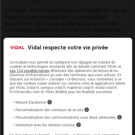
De même, leur consommation est possible en cas de
traitement par
anticoagulant
ou
antiagrégant
plaquettaire
. Les risques suggérés par des études
scientifiques publiées en 2011 et 2013 n'ont pas été
confirmés par d'autres études plus solides et plus
récentes. Toutefois, un avis médical est nécessaire
Vidal respecte votre vie privée
pour des quantités supérieures à 2 g par jour.
La consommation de compléments alimentaires riches
Ce module vous permet de configurer vos réglages en matière de
cookies et technologies similaires afin de décider comment VIDAL et
en oméga-3 augmente le risque d'
arythmie
cardiaque
ses 124 sociétés tierces
effectuent des opérations de lecture et/ou
par fibrillation auriculaire. Consultez votre médecin en
d’écriture d’informations au sein des terminaux que vous utilisez. En
cliquant sur le bouton « J’accepte » ci-dessous, vous consentez à ce
cas de
palpitations
ou d'essoufflement anormal. Ces
que des cookies soient utilisés sur certains sites et applications édités
produits sont contre-indiqués chez les patients ayant
par VIDAL (vidal.fr, campus.vidal.fr, hoptimal.vidal.fr, evidal.vidal.fr,
fr.m3manabu.com et VIDAL Mobile) pour les finalités suivantes :
déjà présenté une fibrillation auriculaire.
Mesure d’audience
i
Personnalisation des contenus de ce site
i
Lire les étiquettes des aliments riches en
oméga-3
Personnalisation des communications vous étant adressées
i
Interaction avec les réseaux sociaux
i
L'ancienne Afssa (Agence française de sécurité
sanitaire des aliments, désormais Anses) prévoit