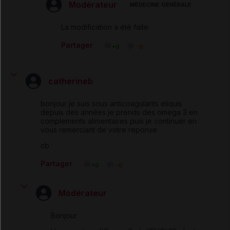
Modérateur
MÉDECINE GÉNÉRALE
La modification a été faite.
Partager
+0
-0
catherineb
bonjour je suis sous anticoagulants eliquis
depuis des années je prends des omega 3 en
complements alimentaires puis je continuer en
vous remerciant de votre reponse
cb
Partager
+0
-0
Modérateur
Bonjour