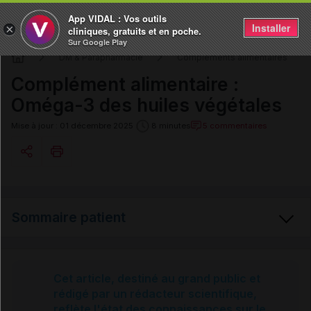
App VIDAL : Vos outils
Installer
×
cliniques, gratuits et en poche.
Sur Google Play
DM & Parapharmacie
Compléments alimentaires
Complément alimentaire :
Oméga-3 des huiles végétales
5 commentaires
Mise à jour : 01 décembre 2025
8 minutes
Copier l'url
Sommaire patient
Email
Oméga-3 des huiles végétales
Cet article, destiné au grand public et
rédigé par un rédacteur scientifique,
reflète l'état des connaissances sur le