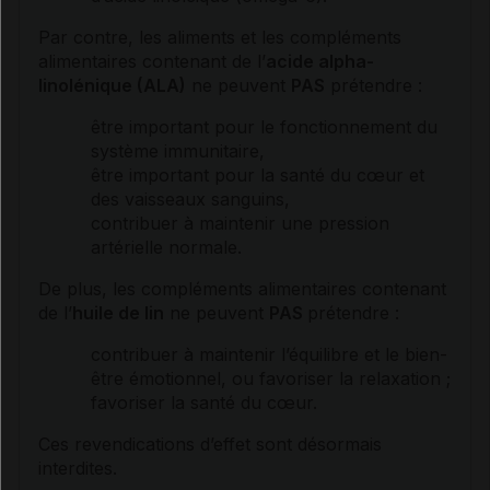
Par contre, les aliments et les compléments
alimentaires contenant de l’
acide alpha-
linolénique (ALA)
ne peuvent
PAS
prétendre :
être important pour le fonctionnement du
système immunitaire,
être important pour la santé du cœur et
des vaisseaux sanguins,
contribuer à maintenir une
pression
artérielle
normale.
De plus, les compléments alimentaires contenant
de l’
huile de lin
ne peuvent
PAS
prétendre :
contribuer à maintenir l’équilibre et le bien-
être émotionnel, ou favoriser la relaxation ;
favoriser la santé du cœur.
Ces revendications d’effet sont désormais
interdites.