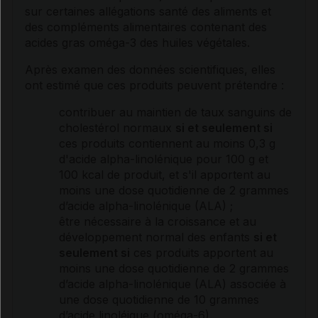
sur certaines allégations santé des aliments et
des compléments alimentaires contenant des
acides gras
oméga-3 des huiles végétales.
Après examen des données scientifiques, elles
ont estimé que ces produits peuvent prétendre :
contribuer au maintien de taux sanguins de
cholestérol
normaux
si et seulement si
ces produits contiennent au moins 0,3 g
d'acide alpha-linolénique pour 100 g et
100 kcal de produit, et s'il apportent au
moins une dose quotidienne de 2 grammes
d’acide alpha-linolénique (ALA) ;
être nécessaire à la croissance et au
développement normal des enfants
si et
seulement si
ces produits apportent au
moins une dose quotidienne de 2 grammes
d’acide alpha-linolénique (ALA) associée à
une dose quotidienne de 10 grammes
d’acide linoléique (oméga-6).