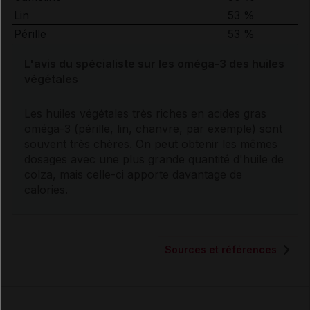
Lin
53 %
Pérille
53 %
L'avis du spécialiste sur les oméga-3 des huiles
végétales
Les huiles végétales très riches en
acides gras
oméga-3 (pérille, lin, chanvre, par exemple) sont
souvent très chères. On peut obtenir les mêmes
dosages avec une plus grande quantité d'huile de
colza, mais celle-ci apporte davantage de
calories.
Sources et références