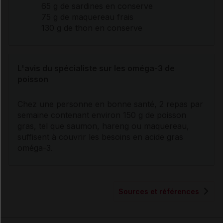
65 g de sardines en conserve
75 g de maquereau frais
130 g de thon en conserve
L'avis du spécialiste sur les oméga-3 de
poisson
Chez une personne en bonne santé, 2 repas par
semaine contenant environ 150 g de poisson
gras, tel que saumon, hareng ou maquereau,
suffisent à couvrir les besoins en acide gras
oméga-3.
Sources et références