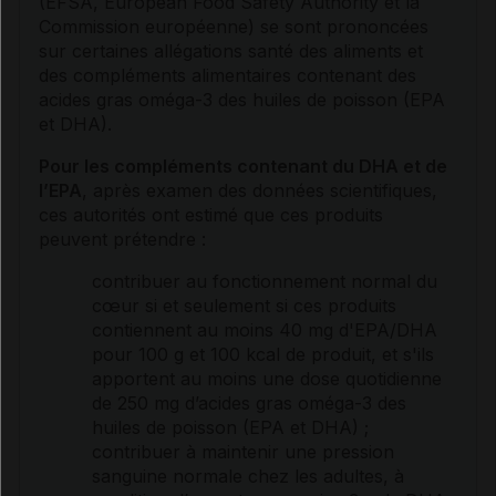
(EFSA, European Food Safety Authority et la
Commission européenne) se sont prononcées
sur certaines allégations santé des aliments et
des compléments alimentaires contenant des
acides gras
oméga-3 des huiles de poisson (EPA
et DHA).
Pour les compléments contenant du DHA et de
l’EPA
, après examen des données scientifiques,
ces autorités ont estimé que ces produits
peuvent prétendre :
contribuer au fonctionnement normal du
cœur si et seulement si ces produits
contiennent au moins 40 mg d'EPA/DHA
pour 100 g et 100 kcal de produit, et s'ils
apportent au moins une dose quotidienne
de 250 mg d’
acides gras
oméga-3 des
huiles de poisson (EPA et DHA) ;
contribuer à maintenir une pression
sanguine normale chez les adultes, à