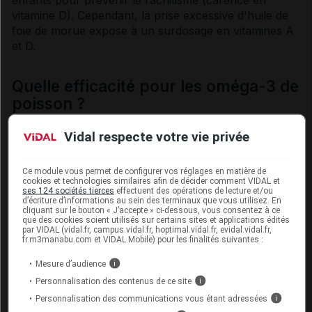
enfants pour prévenir le
rachitisme
(
carence
en
vitamine
D). Cependant, la prise excessive d'huile de
foie de morue expose à un
surdosage
en
vitamines
A
et D.
Quelle efficacité pour les oméga-3 de
poisson ?
L’analyse de l’ensemble des études portant sur la
Vidal respecte votre vie privée
supplémentation en EPA/DHA chez les personnes qui
ont un risque cardiovasculaire élevé donne des
Ce module vous permet de configurer vos réglages en matière de
conclusions discordantes selon les études mais,
cookies et technologies similaires afin de décider comment VIDAL et
ses 124 sociétés tierces
effectuent des opérations de lecture et/ou
globalement, ces résultats sont décevants.
d’écriture d’informations au sein des terminaux que vous utilisez. En
cliquant sur le bouton « J’accepte » ci-dessous, vous consentez à ce
que des cookies soient utilisés sur certains sites et applications édités
Par exemple, une étude clinique randomisée et
par VIDAL (vidal.fr, campus.vidal.fr, hoptimal.vidal.fr, evidal.vidal.fr,
contrôlée (appelée RESPECT-EPA) a porté sur
fr.m3manabu.com et VIDAL Mobile) pour les finalités suivantes :
environ 3 900 patients japonais souffrant de
Mesure d’audience
i
maladie des
artères
du cœur stabilisée, prenant
Personnalisation des contenus de ce site
i
des statines (un médicament pour diminuer le
cholestérol
sanguin) et ayant des taux sanguins
Personnalisation des communications vous étant adressées
i