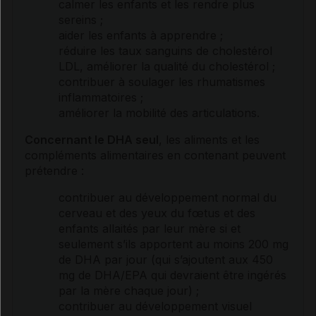
calmer les enfants et les rendre plus
sereins ;
aider les enfants à apprendre ;
réduire les taux sanguins de
cholestérol
LDL, améliorer la qualité du
cholestérol
;
contribuer à soulager les
rhumatismes
inflammatoires
;
améliorer la mobilité des articulations.
Concernant le DHA seul
, les aliments et les
compléments alimentaires en contenant peuvent
prétendre :
contribuer au développement normal du
cerveau et des yeux du fœtus et des
enfants allaités par leur mère si et
seulement s’ils apportent au moins 200 mg
de DHA par jour (qui s’ajoutent aux 450
mg de DHA/EPA qui devraient être ingérés
par la mère chaque jour) ;
contribuer au développement visuel