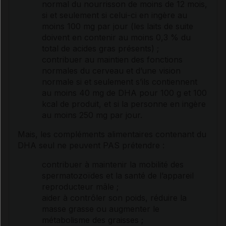
normal du
nourrisson
de moins de 12 mois,
si et seulement si celui-ci en ingère au
moins 100 mg par jour (les laits de suite
doivent en contenir au moins 0,3 % du
total de
acides gras
présents) ;
contribuer au maintien des fonctions
normales du cerveau et d’une vision
normale si et seulement s’ils contiennent
au moins 40 mg de DHA pour 100 g et 100
kcal de produit, et si la personne en ingère
au moins 250 mg par jour.
Mais, les compléments alimentaires contenant du
DHA seul ne peuvent PAS prétendre :
contribuer à maintenir la mobilité des
spermatozoïdes et la santé de l’appareil
reproducteur mâle ;
aider à contrôler son poids, réduire la
masse grasse
ou augmenter le
métabolisme
des graisses ;