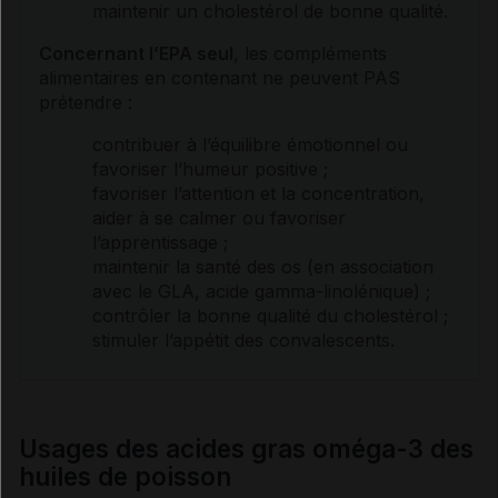
maintenir un
cholestérol
de bonne qualité.
Concernant l’EPA seul
, les compléments
alimentaires en contenant ne peuvent PAS
prétendre :
contribuer à l’équilibre émotionnel ou
favoriser l’
humeur
positive ;
favoriser l’attention et la concentration,
aider à se calmer ou favoriser
l’apprentissage ;
maintenir la santé des os (en association
avec le GLA, acide gamma-linolénique) ;
contrôler la bonne qualité du
cholestérol
;
stimuler l’appétit des convalescents.
Usages des acides gras oméga-3 des
huiles de poisson