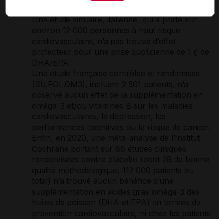
d’
effets indésirables
digestifs.
Une étude similaire, italienne, qui a porté sur
environ 12 000 personnes à haut risque
cardiovasculaire, n’a pas trouvé d’effet
protecteur pour une prise quotidienne de 1 g de
DHA/EPA.
Une étude française contrôlée et randomisée
(SU.FOL.OM3), incluant 2 501 patients, n’a
observé aucun effet de la supplémentation en
oméga-3 et/ou
vitamines
B sur les maladies
cardiovasculaires, la
dépression
, les
performances cognitives ou le risque de
cancer
.
Enfin, en 2020, une méta-analyse de l’Institut
Cochrane portant sur 86 études cliniques
randomisées contre
placebo
(dont 28 de bonne
qualité méthodologique, 112 000 patients au
total) n’a trouvé aucun bénéfice d’une
supplémentation en
acides gras
oméga-3 des
huiles de poisson (DHA et EPA) en termes de
prévention cardiovasculaire, ni chez les patients