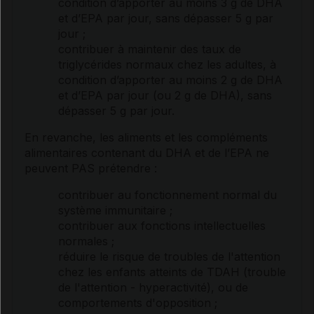
condition d’apporter au moins 3 g de DHA
et d’EPA par jour, sans dépasser 5 g par
jour ;
contribuer à maintenir des taux de
triglycérides
normaux chez les adultes, à
condition d’apporter au moins 2 g de DHA
et d’EPA par jour (ou 2 g de DHA), sans
dépasser 5 g par jour.
En revanche, les aliments et les compléments
alimentaires contenant du DHA et de l’EPA ne
peuvent PAS prétendre :
contribuer au fonctionnement normal du
système immunitaire ;
contribuer aux fonctions intellectuelles
normales ;
réduire le risque de troubles de l'attention
chez les enfants atteints de TDAH (trouble
de l'attention - hyperactivité), ou de
comportements d'opposition ;