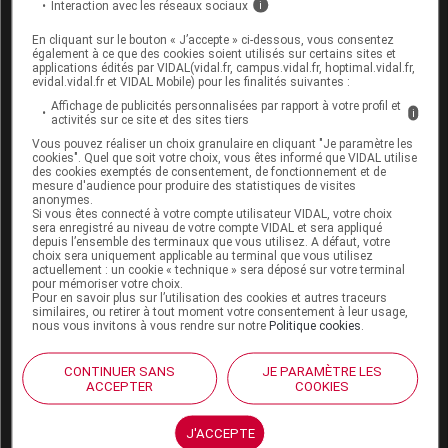
d’EPA anormalement bas. Certains d’entre eux
Interaction avec les réseaux sociaux
i
ont reçu de l’EPA en plus de leur traitement
En cliquant sur le bouton « J’accepte » ci-dessous, vous consentez
habituel, d’autres un
placebo
. Après 5 années,
également à ce que des cookies soient utilisés sur certains sites et
il n’y avait pas de différence significative entre
applications édités par VIDAL(vidal.fr, campus.vidal.fr, hoptimal.vidal.fr,
evidal.vidal.fr et VIDAL Mobile) pour les finalités suivantes :
les 2 groupes pour l’ensemble des accidents
Affichage de publicités personnalisées par rapport à votre profil et
cardiaques ou
vasculaires
(infarctus,
angine
de
i
activités sur ce site et des sites tiers
poitrine
, AVC, etc.), mais une petite différence si
Vous pouvez réaliser un choix granulaire en cliquant "Je paramètre les
l’on ne compte que les accidents les plus
cookies". Quel que soit votre choix, vous êtes informé que VIDAL utilise
des cookies exemptés de consentement, de fonctionnement et de
graves (mort subite,
angine
de poitrine
mesure d'audience pour produire des statistiques de visites
nécessitant une hospitalisation en urgence,
anonymes.
Si vous êtes connecté à votre compte utilisateur VIDAL, votre choix
etc.).
sera enregistré au niveau de votre compte VIDAL et sera appliqué
depuis l’ensemble des terminaux que vous utilisez. A défaut, votre
Mais une étude randomisée contrôlée
choix sera uniquement applicable au terminal que vous utilisez
internationale (STRENGTH) a porté sur environ
actuellement : un cookie « technique » sera déposé sur votre terminal
pour mémoriser votre choix.
13 000 personnes à risque cardiovasculaire
Pour en savoir plus sur l’utilisation des cookies et autres traceurs
élevé et excès de
triglycérides
. L’ajout de 4 g/j
similaires, ou retirer à tout moment votre consentement à leur usage,
nous vous invitons à vous rendre sur notre
Politique cookies
.
d’EPA à l’alimentation (le groupe
placebo
prenant 4 g d’huile de maïs) pendant 3 ans n’a
CONTINUER SANS
JE PARAMÈTRE LES
eu aucun effet sur le nombre d’accidents
ACCEPTER
COOKIES
cardiovasculaires dans le groupe prenant l’EPA
comparé au group contrôle. Les personnes qui
J'ACCEPTE
prenaient de l’EPA se sont davantage plaintes