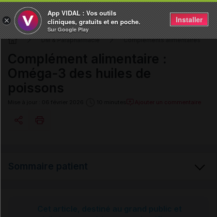
App VIDAL : Vos outils
Installer
×
cliniques, gratuits et en poche.
Sur Google Play
DM & Parapharmacie
Compléments alimentaires
Complément alimentaire :
Oméga-3 des huiles de
poissons
Ajouter un commentaire
Mise à jour : 06 février 2026
10 minutes
Copier l'url
Sommaire patient
Email
Oméga-3 des huiles de poissons
Cet article, destiné au grand public et