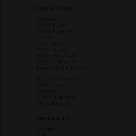
Espace produit
Boutique
VIDAL Expert
VIDAL Hoptimal
eVIDAL
VIDAL Mobile
VIDAL widget
VIDAL Sécurisation
VIDAL e-Services
Espace institutionnel
Qui sommes-nous ?
VIDAL France
Carrières
Charte éthique et
déontologique
Service client
Contact
Aide