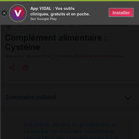
App VIDAL : Vos outils
Installer
×
cliniques, gratuits et en poche.
Sur Google Play
DM & Parapharmacie
Compléments alimentaires
Complément alimentaire :
Cystéine
Ajouter un commentaire
Mise à jour : 18 août 2014
3 minutes
Copier l'url
Sommaire patient
Email
Cystéine
Cet article, destiné au grand public et
rédigé par un rédacteur scientifique,
reflète l'état des connaissances sur le