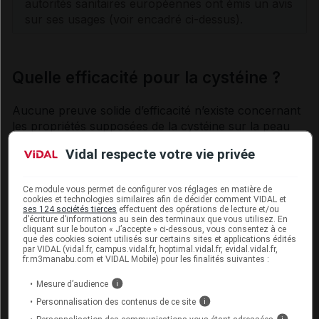
autorités sanitaires européennes ont émis un avis
sur ses usages (voir encadré ci-dessus).
Quelle efficacité pour la cystéine ?
Aucune preuve solide d’efficacité n’existe concernant
les propriétés supposées de la cystéine sur la peau
ou les cheveux (sauf chez les personnes souffrant de
Vidal respecte votre vie privée
malnutrition), ni dans le cadre de l’
arthrose
. Elle entre
dans la composition d’un médicament utilisé dans le
traitement de la cataracte
.
Ce module vous permet de configurer vos réglages en matière de
cookies et technologies similaires afin de décider comment VIDAL et
ses 124 sociétés tierces
effectuent des opérations de lecture et/ou
Les autorités sanitaires européennes ont interdit les
d’écriture d’informations au sein des terminaux que vous utilisez. En
cliquant sur le bouton « J’accepte » ci-dessous, vous consentez à ce
allégations santé portant sur les effets positifs de la
que des cookies soient utilisés sur certains sites et applications édités
cystéine ou de la
cystine
dans la santé de la peau, des
par VIDAL (vidal.fr, campus.vidal.fr, hoptimal.vidal.fr, evidal.vidal.fr,
fr.m3manabu.com et VIDAL Mobile) pour les finalités suivantes :
cheveux et des ongles. Cette interdiction s'applique
aux aliments et aux compléments alimentaires, mais
Mesure d’audience
i
pas aux médicaments qui contiennent de la cystéine.
Personnalisation des contenus de ce site
i