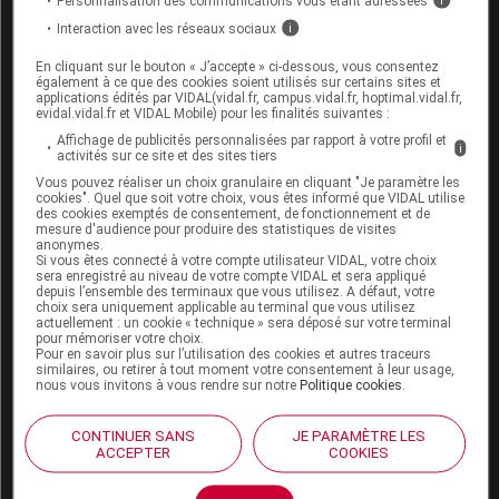
Personnalisation des communications vous étant adressées
i
La
cystine
Interaction avec les réseaux sociaux
i
La
cystine
, ou L-
cystine
, est un
acide aminé
En cliquant sur le bouton « J’accepte » ci-dessous, vous consentez
également à ce que des cookies soient utilisés sur certains sites et
proche de la cystéine qui entre dans la
applications édités par VIDAL(vidal.fr, campus.vidal.fr, hoptimal.vidal.fr,
composition de médicaments prescrits contre les
evidal.vidal.fr et VIDAL Mobile) pour les finalités suivantes :
problèmes de cheveux et d'ongles. Elle est
Affichage de publicités personnalisées par rapport à votre profil et
i
activités sur ce site et des sites tiers
également utilisée, en association avec la
vitamine A
et le soufre, dans le
traitement des
Vous pouvez réaliser un choix granulaire en cliquant "Je paramètre les
cookies". Quel que soit votre choix, vous êtes informé que VIDAL utilise
rhinopharyngites
.
des cookies exemptés de consentement, de fonctionnement et de
mesure d'audience pour produire des statistiques de visites
anonymes.
Si vous êtes connecté à votre compte utilisateur VIDAL, votre choix
sera enregistré au niveau de votre compte VIDAL et sera appliqué
depuis l’ensemble des terminaux que vous utilisez. A défaut, votre
Précautions à prendre avec la
choix sera uniquement applicable au terminal que vous utilisez
cystéine
actuellement : un cookie « technique » sera déposé sur votre terminal
pour mémoriser votre choix.
Pour en savoir plus sur l’utilisation des cookies et autres traceurs
similaires, ou retirer à tout moment votre consentement à leur usage,
Les femmes enceintes, celles qui allaitent, et les
nous vous invitons à vous rendre sur notre
Politique cookies
.
personnes sujettes aux
calculs rénaux
devraient
éviter de prendre des compléments de cystéine.
CONTINUER SANS
JE PARAMÈTRE LES
ACCEPTER
COOKIES
Ses éventuels
effets indésirables
sont les
nausées
et
les
maux de tête
.