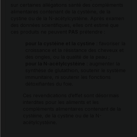
sur certaines allégations santé des compléments
alimentaires contenant de la cystéine, de la
cystine
ou de la N-acétylcystéine. Après examen
des données scientifiques, elles ont estimé que
ces produits ne peuvent
PAS
prétendre :
pour la cystéine et la
cystine
: favoriser la
croissance et la
résistance
des cheveux et
des ongles, ou la qualité de la peau ;
pour la N-acétylcystéine
: augmenter la
synthèse de glutathion, soutenir le système
immunitaire, ni soutenir les fonctions
détoxifiantes du foie.
Ces revendications d’effet sont désormais
interdites pour les aliments et les
compléments alimentaires contenant de la
cystéine, de la
cystine
ou de la N-
acétylcystéine.