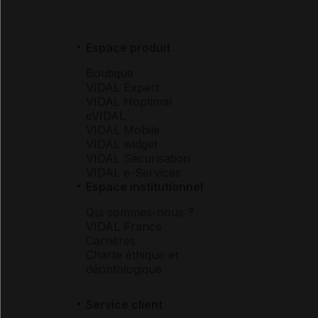
Espace produit
Boutique
VIDAL Expert
VIDAL Hoptimal
eVIDAL
VIDAL Mobile
VIDAL widget
VIDAL Sécurisation
VIDAL e-Services
Espace institutionnel
Qui sommes-nous ?
VIDAL France
Carrières
Charte éthique et
déontologique
Service client