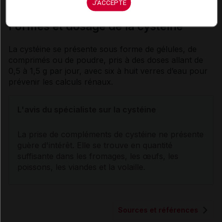
J'ACCEPTE
Formes et dosage de la cystéine
La cystéine se présente sous forme de gélules, de
comprimés ou de poudre, pris à des doses allant de
0,5 à 1,5 g par jour, avec six à huit verres d’eau pour
prévenir les
calculs
rénaux.
L'avis du spécialiste sur la cystéine
La prise de compléments de cystéine ne présente
guère d'intérêt. Elle se trouve en quantité
suffisante dans les fromages, les œufs, les
poissons, les viandes et la volaille.
Sources et références