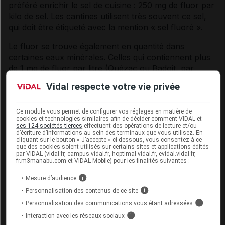
préféré enrichir le
sel
de cuisine : 250 mg de
fluor
par
kilo de
sel
. Les cantines utilisent très souvent ce
sel
,
qui doit être étiqueté avec la mention «
sel
fluor
é ».
Le
fluor
se trouve également en quantité dans
certaines eaux minérales. Celles qui contiennent plus
de 1 mg de
fluor
par litre (Quézac ou Badoit, par
exemple) ne doivent pas être données de manière
Vidal respecte votre vie privée
régulière aux enfants de moins de six ans. Les enfants
ne devraient pas boire les eaux minérales très riches
en
fluor
, comme Vichy Célestins ou Saint-Yorre, avant
Ce module vous permet de configurer vos réglages en matière de
cookies et technologies similaires afin de décider comment VIDAL et
l'âge de douze ans.
ses 124 sociétés tierces
effectuent des opérations de lecture et/ou
d’écriture d’informations au sein des terminaux que vous utilisez. En
cliquant sur le bouton « J’accepte » ci-dessous, vous consentez à ce
Les
dentifrices
sont souvent enrichis en
fluor
. Ceux
que des cookies soient utilisés sur certains sites et applications édités
destinés aux enfants en contiennent deux fois moins
par VIDAL (vidal.fr, campus.vidal.fr, hoptimal.vidal.fr, evidal.vidal.fr,
fr.m3manabu.com et VIDAL Mobile) pour les finalités suivantes :
que ceux destinés aux adultes. En règle générale, les
dentifrices
au
fluor
doivent être réservés aux enfants
Mesure d’audience
i
de plus de trois ans.
Personnalisation des contenus de ce site
i
Personnalisation des communications vous étant adressées
i
Les recommandations sur l'usage du
Interaction avec les réseaux sociaux
i