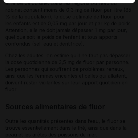
et le
sel
de cuisine. Dans les régions où l’eau du
robinet contient moins de 0,3 mg de
fluor
par litre (85
% de la population), la dose optimale de
fluor
pour
les enfants est de 0,05 mg par jour et par kg de poids.
Attention, elle ne doit jamais dépasser 1 mg par jour,
quel que soit le poids de l’enfant et tous apports
confondus (
sel
, eau et
dentifrice
).
Chez les adultes, on estime qu’il ne faut pas dépasser
la dose quotidienne de 3,5 mg de
fluor
par personne.
Les personnes qui souffrent de problèmes rénaux,
ainsi que les femmes enceintes et celles qui allaitent,
doivent rester vigilantes sur leur apport quotidien en
fluor
.
Sources alimentaires de fluor
Outre les quantités présentes dans l’eau, le
fluor
se
trouve essentiellement dans le thé, ainsi que dans la
peau et les arêtes des poissons de mer.