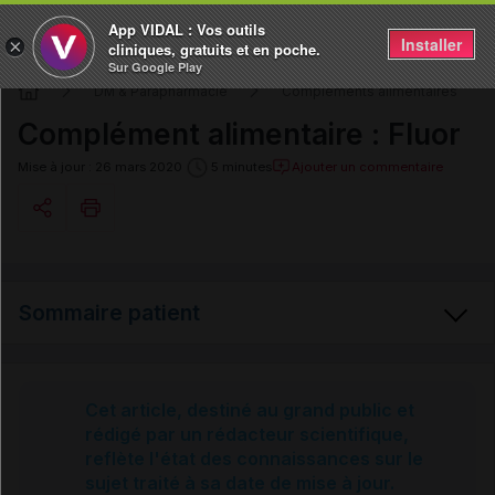
App VIDAL : Vos outils
Installer
×
cliniques, gratuits et en poche.
Sur Google Play
DM & Parapharmacie
Compléments alimentaires
Complément alimentaire : Fluor
Ajouter un commentaire
Mise à jour : 26 mars 2020
5 minutes
Copier l'url
Sommaire patient
Email
Fluor
Cet article, destiné au grand public et
rédigé par un rédacteur scientifique,
reflète l'état des connaissances sur le
Sources et références
sujet traité à sa date de mise à jour.