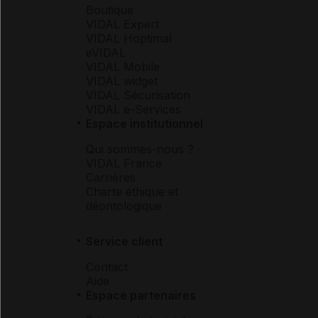
Boutique
VIDAL Expert
VIDAL Hoptimal
eVIDAL
VIDAL Mobile
VIDAL widget
VIDAL Sécurisation
VIDAL e-Services
Espace institutionnel
Qui sommes-nous ?
VIDAL France
Carrières
Charte éthique et
déontologique
Service client
Contact
Aide
Espace partenaires