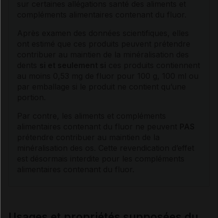
sur certaines allégations santé des aliments et
compléments alimentaires contenant du
fluor
.
Après examen des données scientifiques, elles
ont estimé que ces produits peuvent prétendre
contribuer au maintien de la minéralisation des
dents
si et seulement si
ces produits contiennent
au moins 0,53 mg de
fluor
pour 100 g, 100 ml ou
par emballage si le produit ne contient qu’une
portion.
Par contre, les aliments et compléments
alimentaires contenant du
fluor
ne peuvent
PAS
prétendre contribuer au maintien de la
minéralisation des os. Cette revendication d’effet
est désormais interdite pour les compléments
alimentaires contenant du
fluor
.
Usages et propriétés supposées du