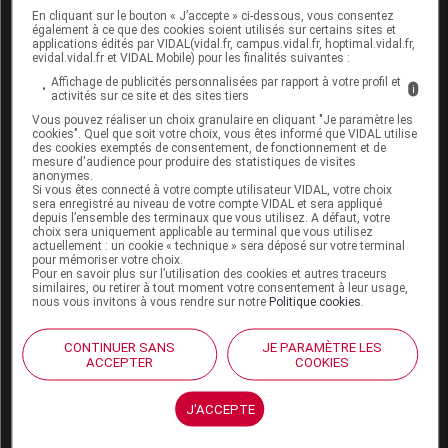
fluor
En cliquant sur le bouton « J’accepte » ci-dessous, vous consentez
également à ce que des cookies soient utilisés sur certains sites et
applications édités par VIDAL(vidal.fr, campus.vidal.fr, hoptimal.vidal.fr,
Les
dentifrices
enrichis en
fluor
destinés aux enfants
evidal.vidal.fr et VIDAL Mobile) pour les finalités suivantes :
sont moins concentrés que ceux destinés aux adultes
Affichage de publicités personnalisées par rapport à votre profil et
i
et il est important de respecter les recommandations
activités sur ce site et des sites tiers
de l’Académie européenne de dentisterie pédiatrique
Vous pouvez réaliser un choix granulaire en cliquant "Je paramètre les
cookies". Quel que soit votre choix, vous êtes informé que VIDAL utilise
(EAPD), actualisées en 2019 :
des cookies exemptés de consentement, de fonctionnement et de
mesure d'audience pour produire des statistiques de visites
jusqu’à 2 ans, un
dentifrice
dosé à 1000 ppm de
anonymes.
Si vous êtes connecté à votre compte utilisateur VIDAL, votre choix
fluor
(2 brossages par jour, avec une dose de
sera enregistré au niveau de votre compte VIDAL et sera appliqué
depuis l’ensemble des terminaux que vous utilisez. A défaut, votre
dentifrice
é
gale
à la taille d’un grain de riz)s ;
choix sera uniquement applicable au terminal que vous utilisez
de 2 à 6 ans, un
dentifrice
dosé à 1000 ppm (2
actuellement : un cookie « technique » sera déposé sur votre terminal
pour mémoriser votre choix.
brossages par jour, dose de la taille d’un petit
Pour en savoir plus sur l’utilisation des cookies et autres traceurs
pois) ;
similaires, ou retirer à tout moment votre consentement à leur usage,
nous vous invitons à vous rendre sur notre
Politique cookies
.
après 6 ans et pour les adultes, un
dentifrice
dosé à 1450 ppm (2 brossages avec une dose
CONTINUER SANS
JE PARAMÈTRE LES
é
gale
à la longueur des soies de la brosse à
ACCEPTER
COOKIES
dents).
J'ACCEPTE
Au-delà du
fluor
apporté par le
dentifrice
, il faut
prendre en compte celui apporté par l’eau de boisson