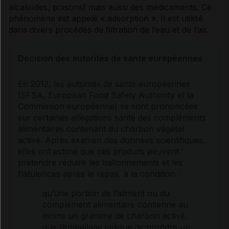
alcaloïdes, poisons) mais aussi des médicaments. Ce
phénomène est appelé « adsorption ». Il est utilisé
dans divers procédés de filtration de l’eau et de l’air.
Décision des autorités de santé européennes
En 2012, les autorités de santé européennes
(EFSA, European Food Safety Authority et la
Commission européenne) se sont prononcées
sur certaines allégations santé des compléments
alimentaires contenant du charbon végétal
activé. Après examen des données scientifiques,
elles ont estimé que ces produits peuvent
prétendre réduire les
ballonnements
et les
flatulences après le repas, à la condition :
qu’une portion de l’aliment ou du
complément alimentaire contienne au
moins un gramme de charbon activé,
que l’emballage indique de prendre un