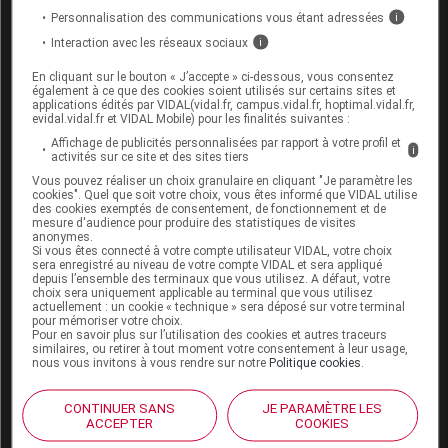
Personnalisation des communications vous étant adressées
i
Attention, le charbon végétal fixe et inactive de très
Interaction avec les réseaux sociaux
i
nombreux médicaments, comme les pilules
contraceptives par exemple. Lorsque l’on reçoit un
En cliquant sur le bouton « J’accepte » ci-dessous, vous consentez
traitement médicamenteux, il est donc préférable de
également à ce que des cookies soient utilisés sur certains sites et
applications édités par VIDAL(vidal.fr, campus.vidal.fr, hoptimal.vidal.fr,
consulter son médecin ou son pharmacien avant de
evidal.vidal.fr et VIDAL Mobile) pour les finalités suivantes :
prendre des compléments contenant du charbon
Affichage de publicités personnalisées par rapport à votre profil et
i
activé. Son usage provoque une coloration noirâtre
activités sur ce site et des sites tiers
des selles et, parfois, une
constipation
.
Vous pouvez réaliser un choix granulaire en cliquant "Je paramètre les
cookies". Quel que soit votre choix, vous êtes informé que VIDAL utilise
des cookies exemptés de consentement, de fonctionnement et de
Il ne doit être utilisé que sur de courtes périodes chez
mesure d'audience pour produire des statistiques de visites
les femmes enceintes ou celles qui allaitent, chez les
anonymes.
Si vous êtes connecté à votre compte utilisateur VIDAL, votre choix
personnes âgées et chez les enfants.
sera enregistré au niveau de votre compte VIDAL et sera appliqué
depuis l’ensemble des terminaux que vous utilisez. A défaut, votre
choix sera uniquement applicable au terminal que vous utilisez
actuellement : un cookie « technique » sera déposé sur votre terminal
Origine, formes et dosage du
pour mémoriser votre choix.
Pour en savoir plus sur l’utilisation des cookies et autres traceurs
charbon végétal activé
similaires, ou retirer à tout moment votre consentement à leur usage,
nous vous invitons à vous rendre sur notre
Politique cookies
.
Le charbon activé est obtenu à partir d’une grande
CONTINUER SANS
JE PARAMÈTRE LES
variété de bois tels que le buis, le pin, le peuplier ou le
ACCEPTER
COOKIES
saule, mais aussi à partir de coques de noix de coco