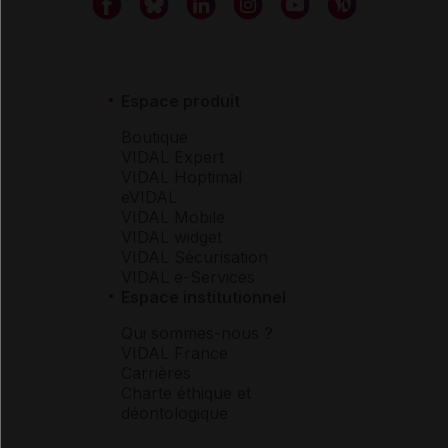
Espace produit
Boutique
VIDAL Expert
VIDAL Hoptimal
eVIDAL
VIDAL Mobile
VIDAL widget
VIDAL Sécurisation
VIDAL e-Services
Espace institutionnel
Qui sommes-nous ?
VIDAL France
Carrières
Charte éthique et
déontologique