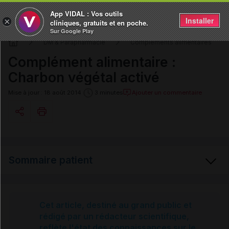
App VIDAL : Vos outils
Installer
×
cliniques, gratuits et en poche.
Sur Google Play
DM & Parapharmacie
Compléments alimentaires
Complément alimentaire :
Charbon végétal activé
Ajouter un commentaire
Mise à jour : 18 août 2014
3 minutes
Copier l'url
Sommaire patient
Email
Charbon végétal activé
Cet article, destiné au grand public et
rédigé par un rédacteur scientifique,
reflète l'état des connaissances sur le