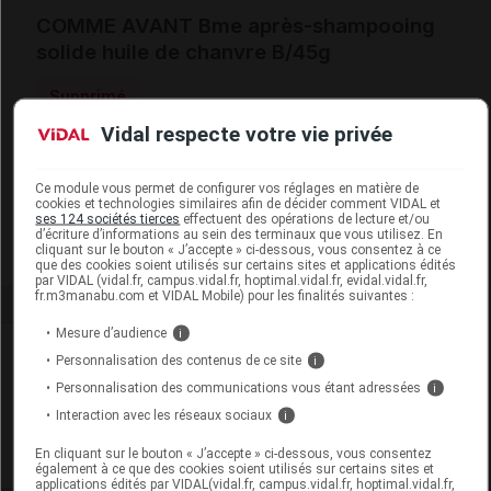
COMME AVANT Bme après-shampooing
solide huile de chanvre B/45g
Supprimé
Vidal respecte votre vie privée
Code EAN
3760349310174
Labo. Distributeur
Comme Avant
Ce module vous permet de configurer vos réglages en matière de
cookies et technologies similaires afin de décider comment VIDAL et
Remboursement
NR
ses 124 sociétés tierces
effectuent des opérations de lecture et/ou
d’écriture d’informations au sein des terminaux que vous utilisez. En
cliquant sur le bouton « J’accepte » ci-dessous, vous consentez à ce
que des cookies soient utilisés sur certains sites et applications édités
par VIDAL (vidal.fr, campus.vidal.fr, hoptimal.vidal.fr, evidal.vidal.fr,
fr.m3manabu.com et VIDAL Mobile) pour les finalités suivantes :
Mesure d’audience
i
Laboratoire
Personnalisation des contenus de ce site
i
Personnalisation des communications vous étant adressées
i
Comme Avant
Interaction avec les réseaux sociaux
i
En cliquant sur le bouton « J’accepte » ci-dessous, vous consentez
Voir la fiche laboratoire
également à ce que des cookies soient utilisés sur certains sites et
applications édités par VIDAL(vidal.fr, campus.vidal.fr, hoptimal.vidal.fr,