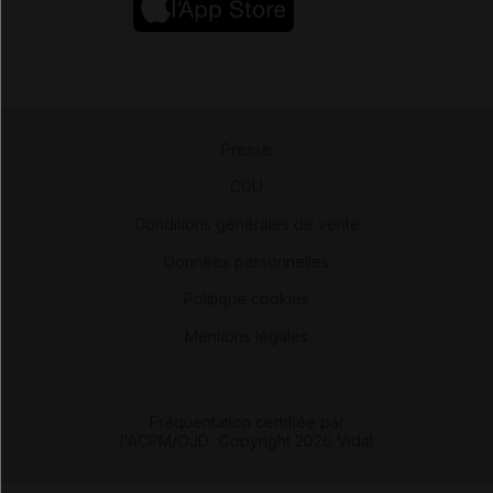
Presse
-
CGU
-
Conditions générales de vente
-
Données personnelles
-
Politique cookies
-
Mentions légales
Fréquentation certifiée par
l'ACPM/OJD
|
Copyright 2026 Vidal