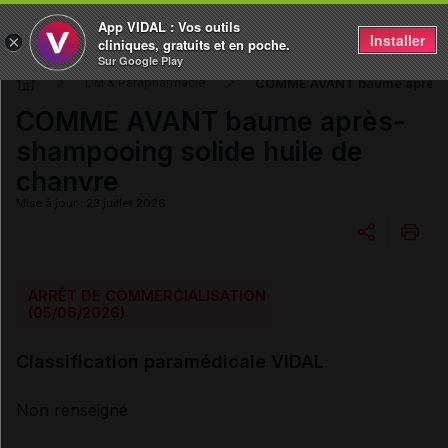
App VIDAL : Vos outils
Installer
×
cliniques, gratuits et en poche.
Sur Google Play
COMME AVANT baume après-sh
DM & Parapharmacie
COMME AVANT baume après-
shampooing solide huile de
chanvre
Mise à jour : 23 juillet 2026
Copier l'url
ARRÊT DE COMMERCIALISATION
(05/06/2026)
Email
Classification paramédicale VIDAL
Non renseigné