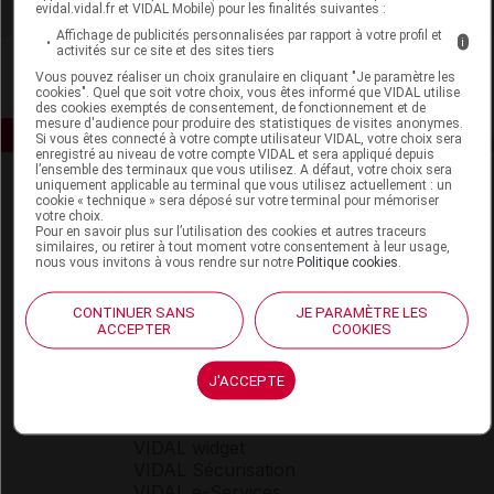
evidal.vidal.fr et VIDAL Mobile) pour les finalités suivantes :
Affichage de publicités personnalisées par rapport à votre profil et
i
activités sur ce site et des sites tiers
Vous pouvez réaliser un choix granulaire en cliquant "Je paramètre les
cookies". Quel que soit votre choix, vous êtes informé que VIDAL utilise
des cookies exemptés de consentement, de fonctionnement et de
mesure d'audience pour produire des statistiques de visites anonymes.
Si vous êtes connecté à votre compte utilisateur VIDAL, votre choix sera
enregistré au niveau de votre compte VIDAL et sera appliqué depuis
l’ensemble des terminaux que vous utilisez. A défaut, votre choix sera
uniquement applicable au terminal que vous utilisez actuellement : un
cookie « technique » sera déposé sur votre terminal pour mémoriser
votre choix.
Pour en savoir plus sur l’utilisation des cookies et autres traceurs
similaires, ou retirer à tout moment votre consentement à leur usage,
nous vous invitons à vous rendre sur notre
Politique cookies
.
Espace produit
CONTINUER SANS
JE PARAMÈTRE LES
ACCEPTER
COOKIES
Boutique
VIDAL Expert
VIDAL Hoptimal
J'ACCEPTE
eVIDAL
VIDAL Mobile
VIDAL widget
VIDAL Sécurisation
VIDAL e-Services