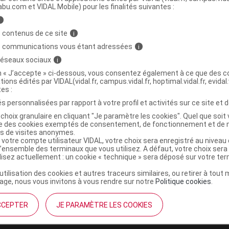
abu.com et VIDAL Mobile) pour les finalités suivantes :
i
140 mg Cpr à croquer B/6
C
 contenus de ce site
i
s communications vous étant adressées
i
2143063
 réseaux sociaux
i
5014602800499
on « J’accepte » ci-dessous, vous consentez également à ce que des co
tions édités par VIDAL(vidal.fr, campus.vidal.fr, hoptimal.vidal.fr, evidal.
r
Elanco
tes :
NR
s personnalisées par rapport à votre profil et activités sur ce site et d
choix granulaire en cliquant "Je paramètre les cookies". Quel que soit 
ise des cookies exemptés de consentement, de fonctionnement et de 
es de visites anonymes.
 votre compte utilisateur VIDAL, votre choix sera enregistré au nivea
l’ensemble des terminaux que vous utilisez. A défaut, votre choix ser
ilisez actuellement : un cookie « technique » sera déposé sur votre te
’utilisation des cookies et autres traceurs similaires, ou retirer à tou
ge, nous vous invitons à vous rendre sur notre
Politique cookies
.
CCEPTER
JE PARAMÈTRE LES COOKIES
institutionnel
Espace pa