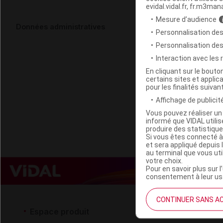
evidal.vidal.fr, fr.m3man
Mesure d’audience
COMFORTIS 
Données administratives
Personnalisation des
Personnalisation de
Code ACL
Interaction avec les
Code EAN
En cliquant sur le bout
certains sites et applica
Labo. Distributeu
pour les finalités suivan
Remboursement
Affichage de publicité
Vous pouvez réaliser un 
informé que VIDAL util
produire des statistiqu
Si vous êtes connecté à
et sera appliqué depuis 
au terminal que vous ut
votre choix.
Pour en savoir plus sur l
consentement à leur usa
CONTINUER SANS A
Espace produit
Espace 