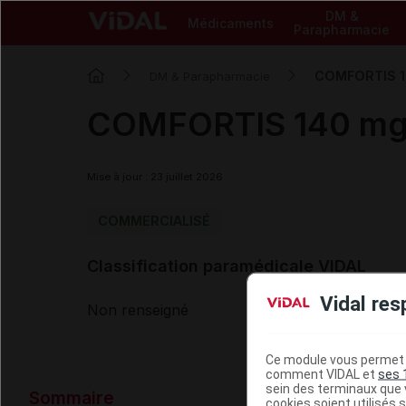
DM &
Médicaments
Parapharmacie
COMFORTIS 14
DM & Parapharmacie
COMFORTIS 140 mg 
Mise à jour : 23 juillet 2026
COMMERCIALISÉ
Classification paramédicale VIDAL
Vidal res
Non renseigné
Ce module vous permet d
comment VIDAL et
ses 
Données ad
sein des terminaux que v
Sommaire
cookies soient utilisés s