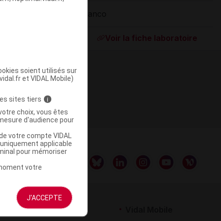
Elanco
ommercialisé
Voir la fiche laboratoire
okies soient utilisés sur
vidal.fr et VIDAL Mobile)
es sites tiers
i
votre choix, vous êtes
mesure d'audience pour
u de votre compte VIDAL
a uniquement applicable
rminal pour mémoriser
t moment votre
J'ACCEPTE
rtenaires
Vidal Mobile