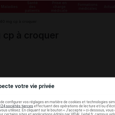
Santé
Prise en
Formations
Maladies
des
charge
Actual
médicales
patients
médicale
0 mg cp à croquer
cp à croquer
pecte votre vie privée
e configurer vos réglages en matière de cookies et technologies simil
124 sociétés tierces
effectuent des opérations de lecture et/ou d’écr
ministratives
ous utilisez. En cliquant sur le bouton « J’accepte » ci-dessous, vou
ur certains sites et applications édités par VIDAL (vidal.fr, campus.vidal.