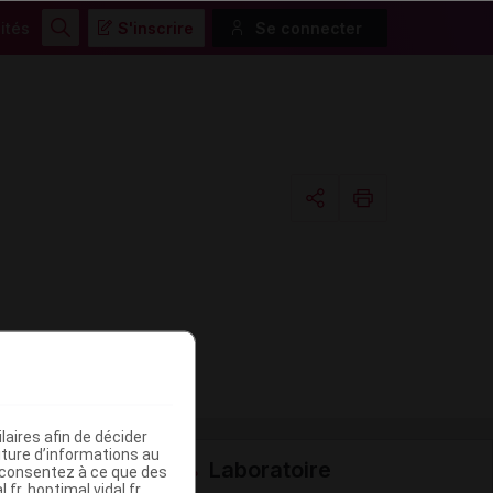
ités
S'inscrire
Se connecter
Rechercher
Copier l'url
Email
aires afin de décider
iture d’informations au
Laboratoire
s consentez à ce que des
fr, hoptimal.vidal.fr,