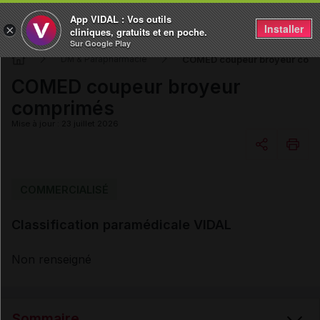
App VIDAL : Vos outils
Installer
×
cliniques, gratuits et en poche.
Sur Google Play
COMED coupeur broyeur com
DM & Parapharmacie
COMED coupeur broyeur
comprimés
Mise à jour : 23 juillet 2026
Copier l'url
COMMERCIALISÉ
Classification paramédicale VIDAL
Email
Non renseigné
Sommaire