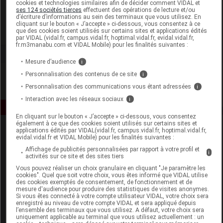
cookies et technologies similaires afin de décider comment VIDAL et
Comed
ses 124 sociétés tierces
effectuent des opérations de lecture et/ou
d’écriture d’informations au sein des terminaux que vous utilisez. En
cliquant sur le bouton « J’accepte » ci-dessous, vous consentez à ce
que des cookies soient utilisés sur certains sites et applications édités
Voir la fiche laboratoire
par VIDAL (vidal.fr, campus.vidal.fr, hoptimal.vidal.fr, evidal.vidal.fr,
fr.m3manabu.com et VIDAL Mobile) pour les finalités suivantes :
Mesure d’audience
i
Personnalisation des contenus de ce site
i
Personnalisation des communications vous étant adressées
i
Interaction avec les réseaux sociaux
i
En cliquant sur le bouton « J’accepte » ci-dessous, vous consentez
également à ce que des cookies soient utilisés sur certains sites et
applications édités par VIDAL(vidal.fr, campus.vidal.fr, hoptimal.vidal.fr,
evidal.vidal.fr et VIDAL Mobile) pour les finalités suivantes :
Affichage de publicités personnalisées par rapport à votre profil et
i
activités sur ce site et des sites tiers
Vous pouvez réaliser un choix granulaire en cliquant "Je paramètre les
cookies". Quel que soit votre choix, vous êtes informé que VIDAL utilise
Espace produit
des cookies exemptés de consentement, de fonctionnement et de
mesure d'audience pour produire des statistiques de visites anonymes.
Si vous êtes connecté à votre compte utilisateur VIDAL, votre choix sera
Boutique
enregistré au niveau de votre compte VIDAL et sera appliqué depuis
VIDAL Expert
l’ensemble des terminaux que vous utilisez. A défaut, votre choix sera
uniquement applicable au terminal que vous utilisez actuellement : un
VIDAL Hoptimal