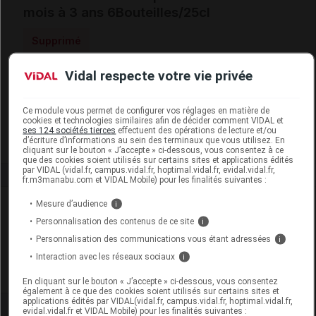
mois à 3 ans 6Bouteilles/25cl
Supprimé
Vidal respecte votre vie privée
Code EAN
4062300138643
Labo. Distributeur
Hipp France
Ce module vous permet de configurer vos réglages en matière de
Remboursement
NR
cookies et technologies similaires afin de décider comment VIDAL et
ses 124 sociétés tierces
effectuent des opérations de lecture et/ou
d’écriture d’informations au sein des terminaux que vous utilisez. En
cliquant sur le bouton « J’accepte » ci-dessous, vous consentez à ce
que des cookies soient utilisés sur certains sites et applications édités
par VIDAL (vidal.fr, campus.vidal.fr, hoptimal.vidal.fr, evidal.vidal.fr,
fr.m3manabu.com et VIDAL Mobile) pour les finalités suivantes :
Laboratoire
Mesure d’audience
i
Personnalisation des contenus de ce site
i
Hipp France
Personnalisation des communications vous étant adressées
i
Interaction avec les réseaux sociaux
i
Voir la fiche laboratoire
En cliquant sur le bouton « J’accepte » ci-dessous, vous consentez
également à ce que des cookies soient utilisés sur certains sites et
applications édités par VIDAL(vidal.fr, campus.vidal.fr, hoptimal.vidal.fr,
evidal.vidal.fr et VIDAL Mobile) pour les finalités suivantes :