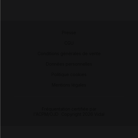
Presse
-
CGU
-
Conditions générales de vente
-
Données personnelles
-
Politique cookies
-
Mentions légales
Fréquentation certifiée par
l'ACPM/OJD
|
Copyright 2026 Vidal