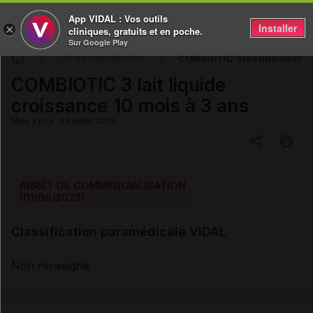
App VIDAL : Vos outils
Installer
×
cliniques, gratuits et en poche.
Sur Google Play
COMBIOTIC 3 lait liquide croi
DM & Parapharmacie
COMBIOTIC 3 lait liquide
croissance 10 mois à 3 ans
Mise à jour : 23 juillet 2026
Copier l'url
ARRÊT DE COMMERCIALISATION
(01/06/2023)
Email
Classification paramédicale VIDAL
Non renseigné