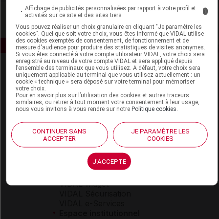
Affichage de publicités personnalisées par rapport à votre profil et
i
activités sur ce site et des sites tiers
Vous pouvez réaliser un choix granulaire en cliquant "Je paramètre les
cookies". Quel que soit votre choix, vous êtes informé que VIDAL utilise
des cookies exemptés de consentement, de fonctionnement et de
mesure d'audience pour produire des statistiques de visites anonymes.
Si vous êtes connecté à votre compte utilisateur VIDAL, votre choix sera
enregistré au niveau de votre compte VIDAL et sera appliqué depuis
l’ensemble des terminaux que vous utilisez. A défaut, votre choix sera
uniquement applicable au terminal que vous utilisez actuellement : un
cookie « technique » sera déposé sur votre terminal pour mémoriser
votre choix.
Pour en savoir plus sur l’utilisation des cookies et autres traceurs
similaires, ou retirer à tout moment votre consentement à leur usage,
nous vous invitons à vous rendre sur notre
Politique cookies
.
Espace produit
CONTINUER SANS
JE PARAMÈTRE LES
Boutique
ACCEPTER
COOKIES
VIDAL Expert
VIDAL Hoptimal
J'ACCEPTE
eVIDAL
VIDAL Mobile
VIDAL widget
VIDAL Sécurisation
VIDAL e-Services
Espace institutionnel