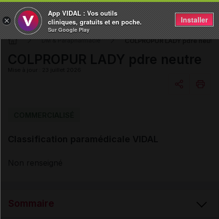
App VIDAL : Vos outils
Installer
×
cliniques, gratuits et en poche.
Sur Google Play
COLPROPUR LADY pdre neutre
DM & Parapharmacie
COLPROPUR LADY pdre neutre
Mise à jour : 23 juillet 2026
Copier l'url
COMMERCIALISÉ
Classification paramédicale VIDAL
Email
Non renseigné
Sommaire