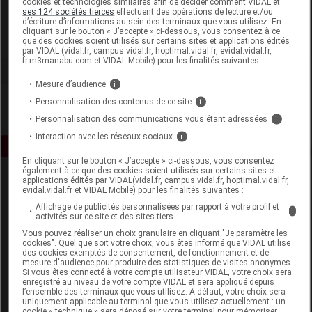
cookies et technologies similaires afin de décider comment VIDAL et
Protein SA France
ses 124 sociétés tierces
effectuent des opérations de lecture et/ou
d’écriture d’informations au sein des terminaux que vous utilisez. En
cliquant sur le bouton « J’accepte » ci-dessous, vous consentez à ce
Voir la fiche laboratoire
que des cookies soient utilisés sur certains sites et applications édités
par VIDAL (vidal.fr, campus.vidal.fr, hoptimal.vidal.fr, evidal.vidal.fr,
fr.m3manabu.com et VIDAL Mobile) pour les finalités suivantes :
Mesure d’audience
i
Personnalisation des contenus de ce site
i
Personnalisation des communications vous étant adressées
i
Interaction avec les réseaux sociaux
i
En cliquant sur le bouton « J’accepte » ci-dessous, vous consentez
également à ce que des cookies soient utilisés sur certains sites et
applications édités par VIDAL(vidal.fr, campus.vidal.fr, hoptimal.vidal.fr,
evidal.vidal.fr et VIDAL Mobile) pour les finalités suivantes :
Affichage de publicités personnalisées par rapport à votre profil et
i
activités sur ce site et des sites tiers
Vous pouvez réaliser un choix granulaire en cliquant "Je paramètre les
cookies". Quel que soit votre choix, vous êtes informé que VIDAL utilise
Espace produit
des cookies exemptés de consentement, de fonctionnement et de
mesure d'audience pour produire des statistiques de visites anonymes.
Boutique
Si vous êtes connecté à votre compte utilisateur VIDAL, votre choix sera
enregistré au niveau de votre compte VIDAL et sera appliqué depuis
VIDAL Expert
l’ensemble des terminaux que vous utilisez. A défaut, votre choix sera
VIDAL Hoptimal
uniquement applicable au terminal que vous utilisez actuellement : un
cookie « technique » sera déposé sur votre terminal pour mémoriser