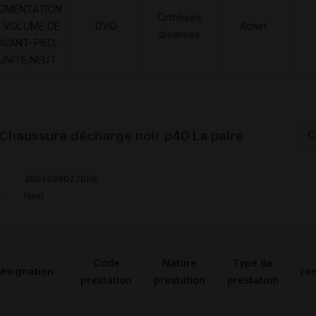
GMENTATION
Orthèses
 VOLUME DE
DVO
Achat
diverses
AVANT-PIED,
'UNITE,NEUT
haussure décharge noir p40 La paire
C
3664588027056
r
Neut
Code
Nature
Type de
ésignation
re
prestation
prestation
prestation