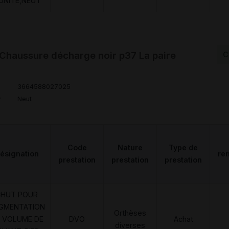
'UNITE,NEUT
haussure décharge noir p37 La paire
C
3664588027025
r
Neut
Code
Nature
Type de
ésignation
re
prestation
prestation
prestation
CHUT POUR
GMENTATION
Orthèses
 VOLUME DE
DVO
Achat
diverses