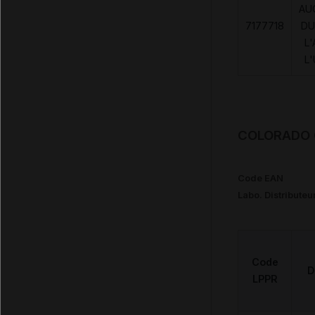
AU
7177718
DU
L'
L
COLORADO C
Code EAN
Labo. Distributeu
Code
D
LPPR