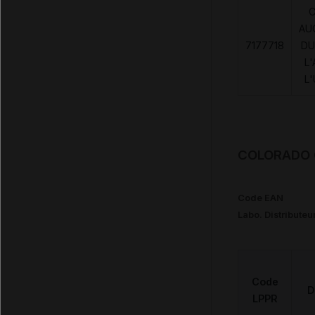
AU
7177718
DU
L'
L
COLORADO Ch
Code EAN
Labo. Distributeu
Code
D
LPPR