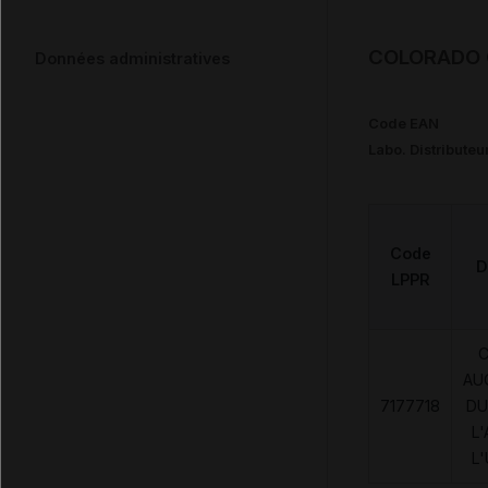
COLORADO C
Données administratives
Code EAN
Labo. Distributeu
Code
D
LPPR
AU
7177718
DU
L'
L