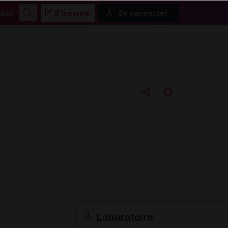
ités
S'inscrire
Se connecter
Rechercher
Copier l'url
Email
Laboratoire