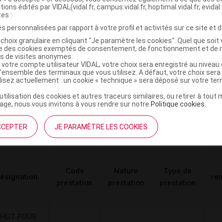
 VOLUME DE
DVO
Achat
tions édités par VIDAL(vidal.fr, campus.vidal.fr, hoptimal.vidal.fr, evidal.
diverses
tes :
AVANT-PIED,
s personnalisées par rapport à votre profil et activités sur ce site et d
'UNITE,NEUT
choix granulaire en cliquant "Je paramètre les cookies". Quel que soit 
ise des cookies exemptés de consentement, de fonctionnement et de 
es de visites anonymes.
 votre compte utilisateur VIDAL, votre choix sera enregistré au nivea
l’ensemble des terminaux que vous utilisez. A défaut, votre choix ser
haussure décharge noir p39 La paire
ilisez actuellement : un cookie « technique » sera déposé sur votre te
C
’utilisation des cookies et autres traceurs similaires, ou retirer à tou
ge, nous vous invitons à vous rendre sur notre
Politique cookies
.
3664588027049
r
Neut
CCEPTER
JE PARAMÈTRE LES COOKIES
Code
Nature
Type de
ésignation
re
prestation
prestation
prestation
CHUT POUR