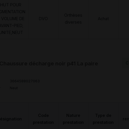
CHUT POUR
GMENTATION
Orthèses
 VOLUME DE
DVO
Achat
diverses
AVANT-PIED,
'UNITE,NEUT
aussure décharge noir p41 La paire
C
3664588027063
r
Neut
Code
Nature
Type de
ésignation
re
prestation
prestation
prestation