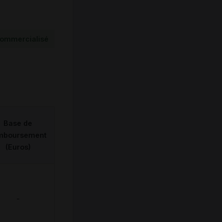
ommercialisé
Base de
mboursement
(Euros)
-