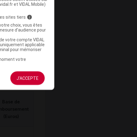
-
vidal.fr et VIDAL Mobile)
es sites tiers
i
votre choix, vous êtes
mesure d'audience pour
u de votre compte VIDAL
a uniquement applicable
rminal pour mémoriser
ommercialisé
t moment votre
J'ACCEPTE
Base de
mboursement
(Euros)