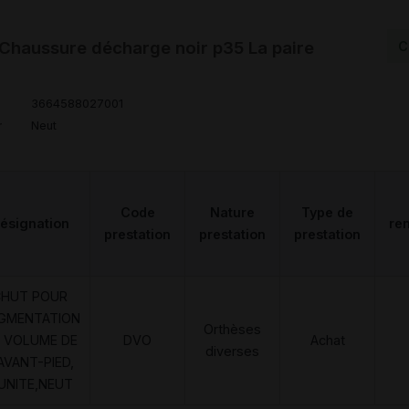
haussure décharge noir p35 La paire
C
3664588027001
r
Neut
Code
Nature
Type de
ésignation
re
prestation
prestation
prestation
CHUT POUR
GMENTATION
Orthèses
 VOLUME DE
DVO
Achat
diverses
AVANT-PIED,
'UNITE,NEUT