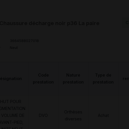
haussure décharge noir p36 La paire
C
3664588027018
r
Neut
Code
Nature
Type de
ésignation
re
prestation
prestation
prestation
CHUT POUR
GMENTATION
Orthèses
 VOLUME DE
DVO
Achat
diverses
AVANT-PIED,