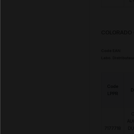
L
COLORADO C
Code EAN
Labo. Distributeu
Code
D
LPPR
AU
7177718
DU