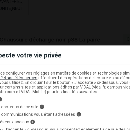
AVANT-PIED,
'UNITE,NEUT
haussure décharge noir p38 La paire
C
pecte votre vie privée
3664588027032
r
Neut
e configurer vos réglages en matière de cookies et technologies simil
124 sociétés tierces
effectuent des opérations de lecture et/ou d’écr
ous utilisez. En cliquant sur le bouton « J’accepte » ci-dessous, vou
ur certains sites et applications édités par VIDAL (vidal.fr, campus.vidal.
abu.com et VIDAL Mobile) pour les finalités suivantes :
Code
Nature
Type de
ésignation
re
prestation
prestation
prestation
i
 contenus de ce site
i
s communications vous étant adressées
i
CHUT POUR
 réseaux sociaux
i
GMENTATION
Orthèses
on « J’accepte » ci-dessous, vous consentez également à ce que des co