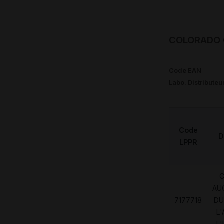
COLORADO C
Code EAN
Labo. Distributeu
Code
D
LPPR
AU
7177718
DU
L'