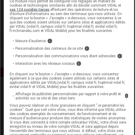
Ce module vous permet de configurer vos réglages en matière de
cookies et technologies similaires afin de décider comment VIDAL et
ses 124 sociétés tierces
effectuent des opérations de lecture et/ou
Majorelle
d’écriture d’informations au sein des terminaux que vous utilisez. En
cliquant sur le bouton « J’accepte » ci-dessous, vous consentez à ce
que des cookies soient utilisés sur certains sites et applications édités
Voir la fiche laboratoire
par VIDAL (vidal.fr, campus.vidal.fr, hoptimal.vidal.fr, evidal.vidal.fr,
fr.m3manabu.com et VIDAL Mobile) pour les finalités suivantes :
Mesure d’audience
i
Personnalisation des contenus de ce site
i
Personnalisation des communications vous étant adressées
i
Interaction avec les réseaux sociaux
i
En cliquant sur le bouton « J’accepte » ci-dessous, vous consentez
également à ce que des cookies soient utilisés sur certains sites et
applications édités par VIDAL(vidal.fr, campus.vidal.fr, hoptimal.vidal.fr,
evidal.vidal.fr et VIDAL Mobile) pour les finalités suivantes :
Affichage de publicités personnalisées par rapport à votre profil et
i
activités sur ce site et des sites tiers
Vous pouvez réaliser un choix granulaire en cliquant "Je paramètre les
cookies". Quel que soit votre choix, vous êtes informé que VIDAL utilise
des cookies exemptés de consentement, de fonctionnement et de
Espace produit
mesure d'audience pour produire des statistiques de visites anonymes.
Si vous êtes connecté à votre compte utilisateur VIDAL, votre choix sera
enregistré au niveau de votre compte VIDAL et sera appliqué depuis
Boutique
l’ensemble des terminaux que vous utilisez. A défaut, votre choix sera
VIDAL Expert
uniquement applicable au terminal que vous utilisez actuellement : un