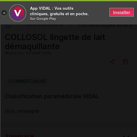
App VIDAL : Vos outils
Installer
×
cliniques, gratuits et en poche.
Sur Google Play
COLLOSOL lingette de lait dé
DM & Parapharmacie
COLLOSOL lingette de lait
démaquillante
Mise à jour : 23 juillet 2026
Copier l'url
COMMERCIALISÉ
Classification paramédicale VIDAL
Email
Non renseigné
Sommaire