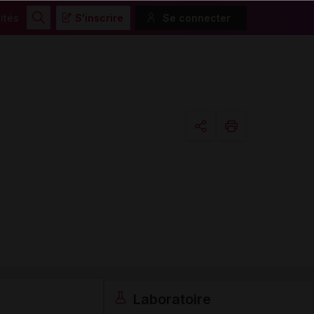
ités
S'inscrire
Se connecter
Rechercher
Copier l'url
Email
Laboratoire