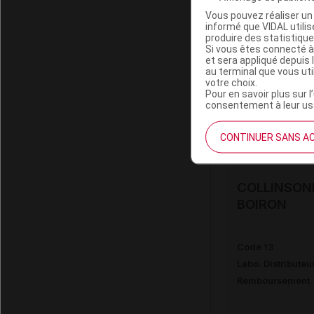
Vous pouvez réaliser un 
informé que VIDAL util
COLLINSON
produire des statistiqu
Si vous êtes connecté à
et sera appliqué depuis 
au terminal que vous ut
Code 13
votre choix.
Labo. Distributeu
Pour en savoir plus sur l
consentement à leur usa
Remboursement
CONTINUER SANS A
COLLINSON
BOIRON
Code 13
Labo. Distributeu
Remboursement