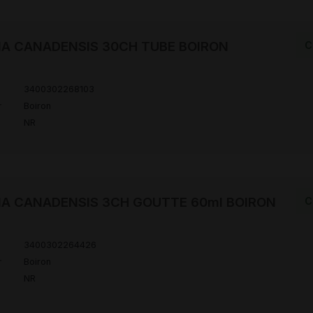
IA CANADENSIS 30CH TUBE BOIRON
C
3400302268103
r
Boiron
NR
IA CANADENSIS 3CH GOUTTE 60ml BOIRON
C
3400302264426
r
Boiron
NR