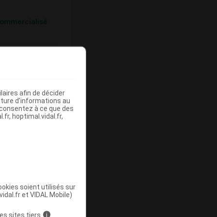
ommercialisé
aires afin de décider
iture d’informations au
s consentez à ce que des
fr, hoptimal.vidal.fr,
ommercialisé
okies soient utilisés sur
vidal.fr et VIDAL Mobile)
es sites tiers
i