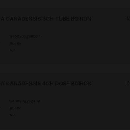
IA CANADENSIS 3CH TUBE BOIRON
C
3400302268097
r
Boiron
NR
IA CANADENSIS 4CH DOSE BOIRON
C
3400302262408
r
Boiron
NR