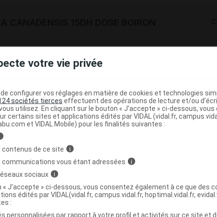
IA CANADENSIS 15DH DOSE BOIRON
C
3400302262514
pecte votre vie privée
r
Boiron
NR
e configurer vos réglages en matière de cookies et technologies simil
124 sociétés tierces
effectuent des opérations de lecture et/ou d’écr
ous utilisez. En cliquant sur le bouton « J’accepte » ci-dessous, vou
ur certains sites et applications édités par VIDAL (vidal.fr, campus.vidal.
abu.com et VIDAL Mobile) pour les finalités suivantes :
IA CANADENSIS 2CH GOUTTE 60ml BOIRON
C
i
 contenus de ce site
i
3400302264334
s communications vous étant adressées
i
r
Boiron
 réseaux sociaux
i
NR
on « J’accepte » ci-dessous, vous consentez également à ce que des co
tions édités par VIDAL(vidal.fr, campus.vidal.fr, hoptimal.vidal.fr, evidal.
tes :
s personnalisées par rapport à votre profil et activités sur ce site et d