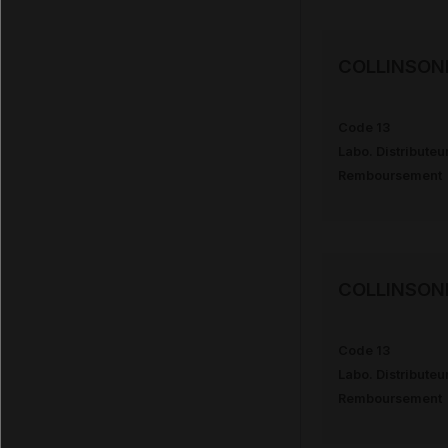
COLLINSON
Code 13
Labo. Distributeu
Remboursement
COLLINSON
Code 13
Labo. Distributeu
Remboursement