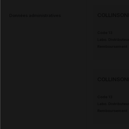
COLLINSON
Données administratives
Code 13
Labo. Distributeu
Remboursement
COLLINSON
Code 13
Labo. Distributeu
Remboursement