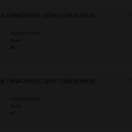
IA CANADENSIS 12CH DOSE BOIRON
C
3400302262194
r
Boiron
NR
IA CANADENSIS 12CH TUBE BOIRON
C
3400302267908
r
Boiron
NR