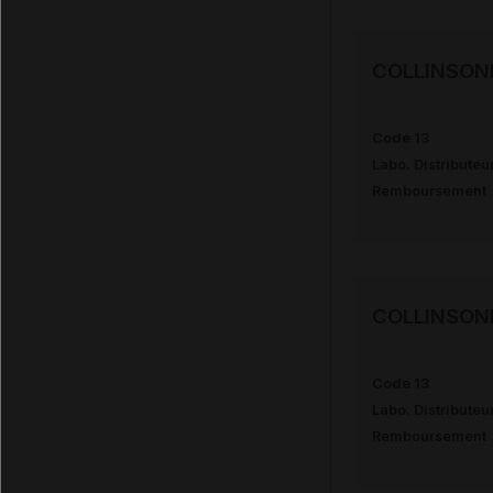
COLLINSON
Code 13
Labo. Distributeu
Remboursement
COLLINSON
Code 13
Labo. Distributeu
Remboursement