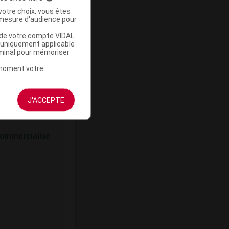
votre choix, vous êtes
mesure d'audience pour
ommercialisé
u de votre compte VIDAL
a uniquement applicable
rminal pour mémoriser
t moment votre
J'ACCEPTE
ommercialisé