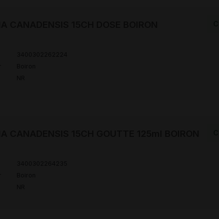
IA CANADENSIS 15CH DOSE BOIRON
C
3400302262224
r
Boiron
NR
IA CANADENSIS 15CH GOUTTE 125ml BOIRON
C
3400302264235
r
Boiron
NR