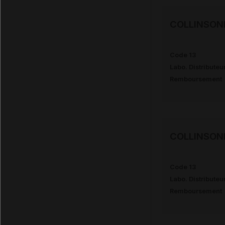
COLLINSON
Code 13
Labo. Distributeu
Remboursement
COLLINSON
Code 13
Labo. Distributeu
Remboursement