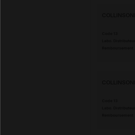
COLLINSON
Code 13
Labo. Distributeu
Remboursement
COLLINSON
Code 13
Labo. Distributeu
Remboursement