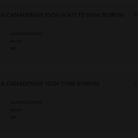
IA CANADENSIS 15CH GOUTTE 60ml BOIRON
C
3400302264273
r
Boiron
NR
IA CANADENSIS 15CH TUBE BOIRON
C
3400302267939
r
Boiron
NR