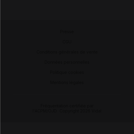
Presse
-
CGU
-
Conditions générales de vente
-
Données personnelles
-
Politique cookies
-
Mentions légales
Fréquentation certifiée par
l'ACPM/OJD
|
Copyright 2026 Vidal