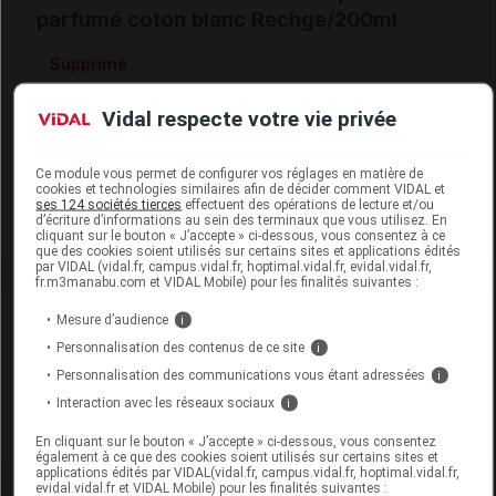
parfumé coton blanc Rechge/200ml
Supprimé
Vidal respecte votre vie privée
Code EAN
3700305813523
Labo. Distributeur
Force One Pharma
Ce module vous permet de configurer vos réglages en matière de
Remboursement
NR
cookies et technologies similaires afin de décider comment VIDAL et
ses 124 sociétés tierces
effectuent des opérations de lecture et/ou
d’écriture d’informations au sein des terminaux que vous utilisez. En
cliquant sur le bouton « J’accepte » ci-dessous, vous consentez à ce
que des cookies soient utilisés sur certains sites et applications édités
par VIDAL (vidal.fr, campus.vidal.fr, hoptimal.vidal.fr, evidal.vidal.fr,
fr.m3manabu.com et VIDAL Mobile) pour les finalités suivantes :
Laboratoire
Mesure d’audience
i
Personnalisation des contenus de ce site
i
Collines de Provence
Personnalisation des communications vous étant adressées
i
Interaction avec les réseaux sociaux
i
Voir la fiche laboratoire
En cliquant sur le bouton « J’accepte » ci-dessous, vous consentez
également à ce que des cookies soient utilisés sur certains sites et
applications édités par VIDAL(vidal.fr, campus.vidal.fr, hoptimal.vidal.fr,
evidal.vidal.fr et VIDAL Mobile) pour les finalités suivantes :