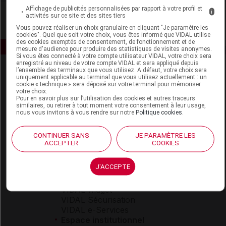
Affichage de publicités personnalisées par rapport à votre profil et
i
activités sur ce site et des sites tiers
Vous pouvez réaliser un choix granulaire en cliquant "Je paramètre les
cookies". Quel que soit votre choix, vous êtes informé que VIDAL utilise
des cookies exemptés de consentement, de fonctionnement et de
mesure d'audience pour produire des statistiques de visites anonymes.
Si vous êtes connecté à votre compte utilisateur VIDAL, votre choix sera
enregistré au niveau de votre compte VIDAL et sera appliqué depuis
l’ensemble des terminaux que vous utilisez. A défaut, votre choix sera
uniquement applicable au terminal que vous utilisez actuellement : un
cookie « technique » sera déposé sur votre terminal pour mémoriser
votre choix.
Pour en savoir plus sur l’utilisation des cookies et autres traceurs
similaires, ou retirer à tout moment votre consentement à leur usage,
nous vous invitons à vous rendre sur notre
Politique cookies
.
Espace produit
CONTINUER SANS
JE PARAMÈTRE LES
Boutique
ACCEPTER
COOKIES
VIDAL Expert
VIDAL Hoptimal
J'ACCEPTE
eVIDAL
VIDAL Mobile
VIDAL widget
VIDAL Sécurisation
VIDAL e-Services
Espace institutionnel