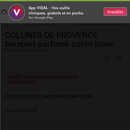
App VIDAL : Vos outils
Installer
×
cliniques, gratuits et en poche.
Sur Google Play
COLLINES DE PROVENCE bouqu
DM & Parapharmacie
COLLINES DE PROVENCE
bouquet parfumé coton blanc
Mise à jour : 23 juillet 2026
Copier l'url
ARRÊT DE COMMERCIALISATION
(01/01/2026)
Email
Classification paramédicale VIDAL
Non renseigné