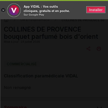
App VIDAL : Vos outils
Installer
×
cliniques, gratuits et en poche.
Sur Google Play
COLLINES DE PROVENCE bouque
DM & Parapharmacie
COLLINES DE PROVENCE
bouquet parfumé bois d'orient
Mise à jour : 23 juillet 2026
Copier l'url
COMMERCIALISÉ
Classification paramédicale VIDAL
Email
Non renseigné
Sommaire