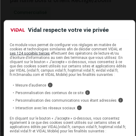
parfumé bois d'orient Rechge/200ml
Commercialisé
Vidal respecte votre vie privée
Code EAN
3700305813844
Labo. Distributeur
Collines de Provence
Remboursement
NR
Ce module vous permet de configurer vos réglages en matière de
cookies et technologies similaires afin de décider comment VIDAL et
ses 124 sociétés tierces
effectuent des opérations de lecture et/ou
d’écriture d’informations au sein des terminaux que vous utilisez. En
cliquant sur le bouton « J’accepte » ci-dessous, vous consentez à ce
que des cookies soient utilisés sur certains sites et applications édités
par VIDAL (vidal.fr, campus.vidal.fr, hoptimal.vidal.fr, evidal.vidal.fr,
fr.m3manabu.com et VIDAL Mobile) pour les finalités suivantes :
Laboratoire
Mesure d’audience
i
Personnalisation des contenus de ce site
i
Collines de Provence
Personnalisation des communications vous étant adressées
i
Interaction avec les réseaux sociaux
i
Voir la fiche laboratoire
En cliquant sur le bouton « J’accepte » ci-dessous, vous consentez
également à ce que des cookies soient utilisés sur certains sites et
applications édités par VIDAL(vidal.fr, campus.vidal.fr, hoptimal.vidal.fr,
evidal.vidal.fr et VIDAL Mobile) pour les finalités suivantes :