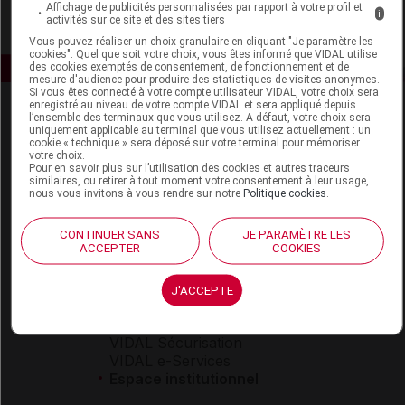
Affichage de publicités personnalisées par rapport à votre profil et
i
activités sur ce site et des sites tiers
Vous pouvez réaliser un choix granulaire en cliquant "Je paramètre les
cookies". Quel que soit votre choix, vous êtes informé que VIDAL utilise
des cookies exemptés de consentement, de fonctionnement et de
mesure d'audience pour produire des statistiques de visites anonymes.
Si vous êtes connecté à votre compte utilisateur VIDAL, votre choix sera
enregistré au niveau de votre compte VIDAL et sera appliqué depuis
l’ensemble des terminaux que vous utilisez. A défaut, votre choix sera
uniquement applicable au terminal que vous utilisez actuellement : un
cookie « technique » sera déposé sur votre terminal pour mémoriser
votre choix.
Pour en savoir plus sur l’utilisation des cookies et autres traceurs
similaires, ou retirer à tout moment votre consentement à leur usage,
nous vous invitons à vous rendre sur notre
Politique cookies
.
Espace produit
Boutique
CONTINUER SANS
JE PARAMÈTRE LES
ACCEPTER
COOKIES
VIDAL Expert
VIDAL Hoptimal
eVIDAL
J'ACCEPTE
VIDAL Mobile
VIDAL widget
VIDAL Sécurisation
VIDAL e-Services
Espace institutionnel