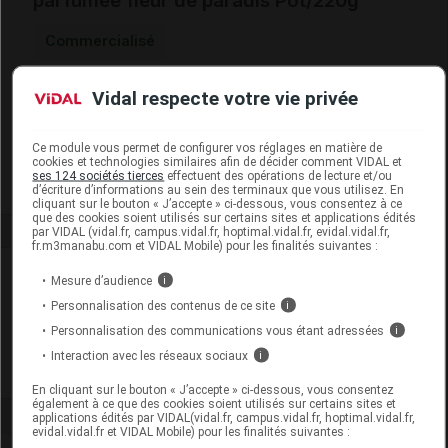
parfumée fleur de paradis Pot/220g
Commercialisé
Vidal respecte votre vie privée
Code EAN
3700305816791
Labo. Distributeur
Force One Pharma
Remboursement
NR
Ce module vous permet de configurer vos réglages en matière de
cookies et technologies similaires afin de décider comment VIDAL et
ses 124 sociétés tierces
effectuent des opérations de lecture et/ou
d’écriture d’informations au sein des terminaux que vous utilisez. En
cliquant sur le bouton « J’accepte » ci-dessous, vous consentez à ce
que des cookies soient utilisés sur certains sites et applications édités
par VIDAL (vidal.fr, campus.vidal.fr, hoptimal.vidal.fr, evidal.vidal.fr,
fr.m3manabu.com et VIDAL Mobile) pour les finalités suivantes :
Laboratoire
Mesure d’audience
i
Personnalisation des contenus de ce site
i
Collines de Provence
Personnalisation des communications vous étant adressées
i
Interaction avec les réseaux sociaux
i
Voir la fiche laboratoire
En cliquant sur le bouton « J’accepte » ci-dessous, vous consentez
également à ce que des cookies soient utilisés sur certains sites et
applications édités par VIDAL(vidal.fr, campus.vidal.fr, hoptimal.vidal.fr,
evidal.vidal.fr et VIDAL Mobile) pour les finalités suivantes :