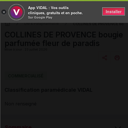
App VIDAL : Vos outils
Installer
×
cliniques, gratuits et en poche.
Sur Google Play
COLLINES DE PROVENCE bougie
DM & Parapharmacie
COLLINES DE PROVENCE bougie
parfumée fleur de paradis
Mise à jour : 23 juillet 2026
Copier l'url
COMMERCIALISÉ
Classification paramédicale VIDAL
Email
Non renseigné
Sommaire