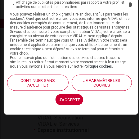
Affichage de publicités personnalisées par rapport à votre profil et
i
activités sur ce site et des sites tiers
Vous pouvez réaliser un choix granulaire en cliquant "Je paramètre les
cookies". Quel que soit votre choix, vous êtes informé que VIDAL utilise
des cookies exemptés de consentement, de fonctionnement et de
mesure d'audience pour produire des statistiques de visites anonymes.
Si vous êtes connecté à votre compte utilisateur VIDAL, votre choix sera
enregistré au niveau de votre compte VIDAL et sera appliqué depuis
l’ensemble des terminaux que vous utilisez. A défaut, votre choix sera
uniquement applicable au terminal que vous utilisez actuellement : un
cookie « technique » sera déposé sur votre terminal pour mémoriser
votre choix.
Pour en savoir plus sur l’utilisation des cookies et autres traceurs
similaires, ou retirer à tout moment votre consentement à leur usage,
nous vous invitons à vous rendre sur notre
Politique cookies
.
Espace produit
Boutique
CONTINUER SANS
JE PARAMÈTRE LES
ACCEPTER
COOKIES
VIDAL Expert
VIDAL Hoptimal
eVIDAL
J'ACCEPTE
VIDAL Mobile
VIDAL widget
VIDAL Sécurisation
VIDAL e-Services
Espace institutionnel