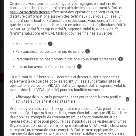
Laboratoire
Ce module vous permet de configurer vos réglages en matière de
cookies et technologies similaires afin de décider comment VIDAL et
ses 124 sociétés tierces
effectuent des opérations de lecture et/ou
d’écriture d’informations au sein des terminaux que vous utilisez. En
Eugène Perma
cliquant sur le bouton « J’accepte » ci-dessous, vous consentez à ce
que des cookies soient utilisés sur certains sites et applications édités
par VIDAL (vidal.fr, campus.vidal.fr, hoptimal.vidal.fr, evidal.vidal.fr,
Voir la fiche laboratoire
fr.m3manabu.com et VIDAL Mobile) pour les finalités suivantes :
Mesure d’audience
i
Personnalisation des contenus de ce site
i
Personnalisation des communications vous étant adressées
i
Interaction avec les réseaux sociaux
i
En cliquant sur le bouton « J’accepte » ci-dessous, vous consentez
également à ce que des cookies soient utilisés sur certains sites et
applications édités par VIDAL(vidal.fr, campus.vidal.fr, hoptimal.vidal.fr,
evidal.vidal.fr et VIDAL Mobile) pour les finalités suivantes :
Affichage de publicités personnalisées par rapport à votre profil et
i
activités sur ce site et des sites tiers
Vous pouvez réaliser un choix granulaire en cliquant "Je paramètre les
cookies". Quel que soit votre choix, vous êtes informé que VIDAL utilise
des cookies exemptés de consentement, de fonctionnement et de
mesure d'audience pour produire des statistiques de visites anonymes.
Espace produit
Si vous êtes connecté à votre compte utilisateur VIDAL, votre choix sera
enregistré au niveau de votre compte VIDAL et sera appliqué depuis
Boutique
l’ensemble des terminaux que vous utilisez. A défaut, votre choix sera