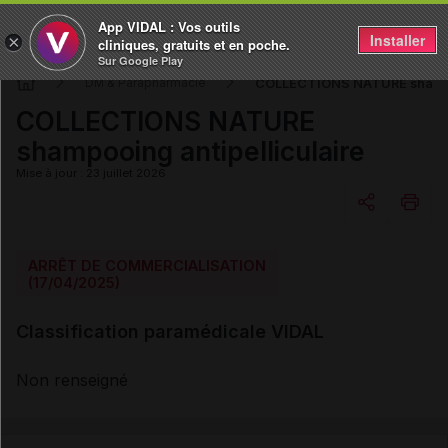
App VIDAL : Vos outils
Installer
×
cliniques, gratuits et en poche.
Sur Google Play
COLLECTIONS NATURE shampoo
DM & Parapharmacie
COLLECTIONS NATURE
shampooing antipelliculaire
Mise à jour : 23 juillet 2026
Copier l'url
ARRÊT DE COMMERCIALISATION
(17/04/2025)
Email
Classification paramédicale VIDAL
Non renseigné