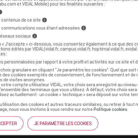
abu.com et VIDAL Mobile) pour les finalités suivantes :
i
OMPLEX+ ERIC FAVRE Pdr framboise
C
 contenus de ce site
i
s communications vous étant adressées
i
 réseaux sociaux
i
3525722055864
on « J’accepte » ci-dessous, vous consentez également à ce que des co
tions édités par VIDAL(vidal.fr, campus.vidal.fr, hoptimal.vidal.fr, evidal.
r
Les Trois Chênes
tes :
NR
s personnalisées par rapport à votre profil et activités sur ce site et d
choix granulaire en cliquant "Je paramètre les cookies". Quel que soit 
ise des cookies exemptés de consentement, de fonctionnement et de 
es de visites anonymes.
 votre compte utilisateur VIDAL, votre choix sera enregistré au nivea
l’ensemble des terminaux que vous utilisez. A défaut, votre choix ser
ilisez actuellement : un cookie « technique » sera déposé sur votre te
’utilisation des cookies et autres traceurs similaires, ou retirer à tou
ge, nous vous invitons à vous rendre sur notre
Politique cookies
.
CCEPTER
JE PARAMÈTRE LES COOKIES
institutionnel
Espace pa