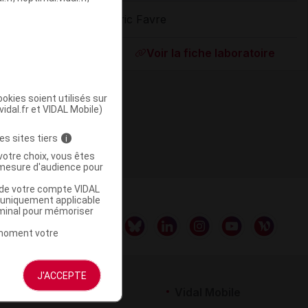
Eric Favre
ommercialisé
Voir la fiche laboratoire
okies soient utilisés sur
vidal.fr et VIDAL Mobile)
es sites tiers
i
votre choix, vous êtes
mesure d'audience pour
u de votre compte VIDAL
a uniquement applicable
rminal pour mémoriser
t moment votre
J'ACCEPTE
rtenaires
Vidal Mobile