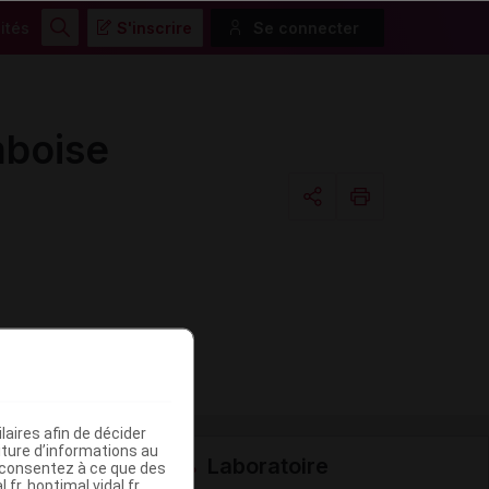
ités
S'inscrire
Se connecter
Rechercher
boise
Copier l'url
Email
aires afin de décider
iture d’informations au
Laboratoire
s consentez à ce que des
fr, hoptimal.vidal.fr,