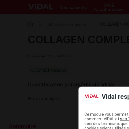
DM &
Médicaments
Parapharmacie
COLLAGEN CO
DM & Parapharmacie
COLLAGEN COMPLEX
Mise à jour : 23 juillet 2026
COMMERCIALISÉ
Classification paramédicale VIDAL
Vidal res
Non renseigné
Ce module vous permet d
comment VIDAL et
ses 
Données ad
sein des terminaux que v
Sommaire
cookies soient utilisés s