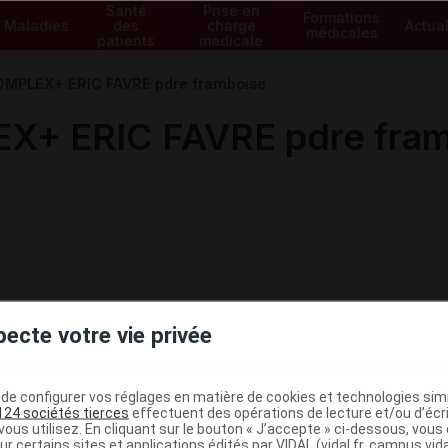
Santé
Prise en
Formations
Maladies
des
charge
Actual
médicales
patients
médicale
MPLEX+ ERIC FAVRE pdre framboise
+ ERIC FAVRE pdre fram
pecte votre vie privée
e configurer vos réglages en matière de cookies et technologies simil
124 sociétés tierces
effectuent des opérations de lecture et/ou d’écr
ministratives
ous utilisez. En cliquant sur le bouton « J’accepte » ci-dessous, vou
ur certains sites et applications édités par VIDAL (vidal.fr, campus.vidal.