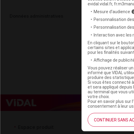
evidal.vidal.fr, fr.m3man
Mesure d’audience
COLLAGEN C
Données administratives
Personnalisation des
Pot/300g
Personnalisation de
Interaction avec les
Code EAN
En cliquant sur le bout
certains sites et applica
Labo. Distributeu
pour les finalités suivan
Remboursement
Affichage de publicité
Vous pouvez réaliser un 
informé que VIDAL util
produire des statistiqu
Si vous êtes connecté à
et sera appliqué depuis 
au terminal que vous ut
votre choix.
Pour en savoir plus sur l
consentement à leur usa
CONTINUER SANS A
Espace produit
Espace 