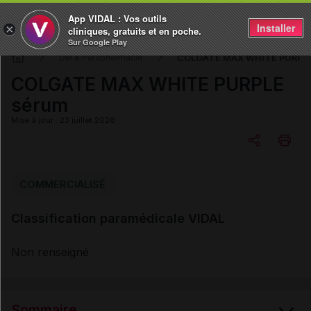
App VIDAL : Vos outils
Installer
×
cliniques, gratuits et en poche.
Sur Google Play
COLGATE MAX WHITE PURPLE
DM & Parapharmacie
COLGATE MAX WHITE PURPLE
sérum
Mise à jour : 23 juillet 2026
Copier l'url
COMMERCIALISÉ
Classification paramédicale VIDAL
Email
Non renseigné
Sommaire