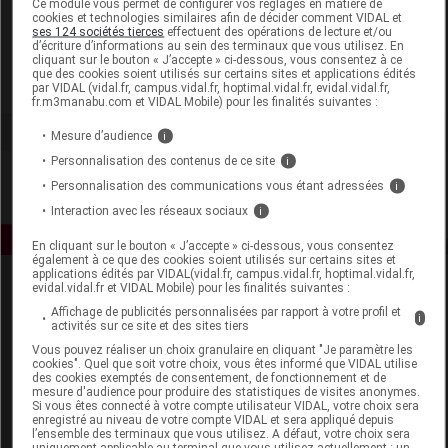
Ce module vous permet de configurer vos réglages en matière de
cookies et technologies similaires afin de décider comment VIDAL et
ses 124 sociétés tierces
effectuent des opérations de lecture et/ou
Colgate Palmolive
d’écriture d’informations au sein des terminaux que vous utilisez. En
cliquant sur le bouton « J’accepte » ci-dessous, vous consentez à ce
que des cookies soient utilisés sur certains sites et applications édités
Voir la fiche laboratoire
par VIDAL (vidal.fr, campus.vidal.fr, hoptimal.vidal.fr, evidal.vidal.fr,
fr.m3manabu.com et VIDAL Mobile) pour les finalités suivantes :
Mesure d’audience
i
Personnalisation des contenus de ce site
i
Personnalisation des communications vous étant adressées
i
Interaction avec les réseaux sociaux
i
En cliquant sur le bouton « J’accepte » ci-dessous, vous consentez
également à ce que des cookies soient utilisés sur certains sites et
applications édités par VIDAL(vidal.fr, campus.vidal.fr, hoptimal.vidal.fr,
evidal.vidal.fr et VIDAL Mobile) pour les finalités suivantes :
Affichage de publicités personnalisées par rapport à votre profil et
i
activités sur ce site et des sites tiers
Vous pouvez réaliser un choix granulaire en cliquant "Je paramètre les
cookies". Quel que soit votre choix, vous êtes informé que VIDAL utilise
des cookies exemptés de consentement, de fonctionnement et de
Espace produit
mesure d'audience pour produire des statistiques de visites anonymes.
Si vous êtes connecté à votre compte utilisateur VIDAL, votre choix sera
enregistré au niveau de votre compte VIDAL et sera appliqué depuis
Boutique
l’ensemble des terminaux que vous utilisez. A défaut, votre choix sera
VIDAL Expert
uniquement applicable au terminal que vous utilisez actuellement : un