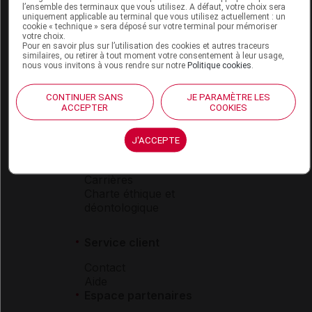
l’ensemble des terminaux que vous utilisez. A défaut, votre choix sera
Boutique
uniquement applicable au terminal que vous utilisez actuellement : un
cookie « technique » sera déposé sur votre terminal pour mémoriser
VIDAL Expert
votre choix.
VIDAL Hoptimal
Pour en savoir plus sur l’utilisation des cookies et autres traceurs
eVIDAL
similaires, ou retirer à tout moment votre consentement à leur usage,
nous vous invitons à vous rendre sur notre
Politique cookies
.
VIDAL Mobile
VIDAL widget
CONTINUER SANS
JE PARAMÈTRE LES
VIDAL Sécurisation
ACCEPTER
COOKIES
VIDAL e-Services
Espace institutionnel
J'ACCEPTE
Qui sommes-nous ?
VIDAL France
Carrières
Charte éthique et
déontologique
Service client
Contact
Aide
Espace partenaires