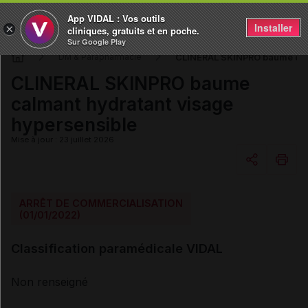
App VIDAL : Vos outils
Installer
×
cliniques, gratuits et en poche.
Sur Google Play
CLINERAL SKINPRO baume calm
DM & Parapharmacie
CLINERAL SKINPRO baume
calmant hydratant visage
hypersensible
Mise à jour : 23 juillet 2026
Copier l'url
ARRÊT DE COMMERCIALISATION
(01/01/2022)
Email
Classification paramédicale VIDAL
Non renseigné