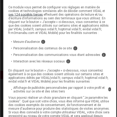
Ce module vous permet de configurer vos réglages en matière de
Laboratoire
cookies et technologies similaires afin de décider comment VIDAL et
ses 124 sociétés tierces
effectuent des opérations de lecture et/ou
d’écriture d’informations au sein des terminaux que vous utilisez. En
cliquant sur le bouton « J’accepte » ci-dessous, vous consentez à ce
Eolys Beauté
que des cookies soient utilisés sur certains sites et applications édités
par VIDAL (vidal.fr, campus.vidal.fr, hoptimal.vidal.fr, evidal.vidal.fr,
fr.m3manabu.com et VIDAL Mobile) pour les finalités suivantes :
Voir la fiche laboratoire
Mesure d’audience
i
Personnalisation des contenus de ce site
i
Personnalisation des communications vous étant adressées
i
Interaction avec les réseaux sociaux
i
En cliquant sur le bouton « J’accepte » ci-dessous, vous consentez
également à ce que des cookies soient utilisés sur certains sites et
applications édités par VIDAL(vidal.fr, campus.vidal.fr, hoptimal.vidal.fr,
evidal.vidal.fr et VIDAL Mobile) pour les finalités suivantes :
Affichage de publicités personnalisées par rapport à votre profil et
i
activités sur ce site et des sites tiers
Vous pouvez réaliser un choix granulaire en cliquant "Je paramètre les
cookies". Quel que soit votre choix, vous êtes informé que VIDAL utilise
des cookies exemptés de consentement, de fonctionnement et de
mesure d'audience pour produire des statistiques de visites anonymes.
Si vous êtes connecté à votre compte utilisateur VIDAL, votre choix sera
Espace produit
enregistré au niveau de votre compte VIDAL et sera appliqué depuis