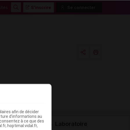
ités
S'inscrire
Se connecter
Rechercher
Copier l'url
Email
aires afin de décider
iture d’informations au
s consentez à ce que des
Laboratoire
fr, hoptimal.vidal.fr,