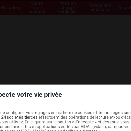
Santé
Prise en
Formations
Maladies
des
charge
Actual
médicales
patients
médicale
pecte votre vie privée
e configurer vos réglages en matière de cookies et technologies simil
124 sociétés tierces
effectuent des opérations de lecture et/ou d’écr
ous utilisez. En cliquant sur le bouton « J’accepte » ci-dessous, vou
ministratives
ur certains sites et applications édités par VIDAL (vidal.fr, campus.vidal.