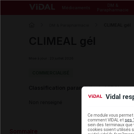
DM &
Médicaments
Parapharmacie
CLIMEAL gél
DM & Parapharmacie
CLIMEAL gél
Mise à jour : 23 juillet 2026
COMMERCIALISÉ
Classification paramédicale VIDAL
Vidal res
Non renseigné
Ce module vous permet d
comment VIDAL et
ses 
sein des terminaux que v
Données ad
cookies soient utilisés s
Sommaire