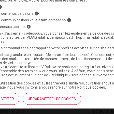
abu.com et VIDAL Mobile) pour les finalités suivantes :
i
l B/30
C
 contenus de ce site
i
s communications vous étant adressées
i
 réseaux sociaux
i
3770008240216
on « J’accepte » ci-dessous, vous consentez également à ce que des co
r
Densmore
tions édités par VIDAL(vidal.fr, campus.vidal.fr, hoptimal.vidal.fr, evidal.
NR
tes :
s personnalisées par rapport à votre profil et activités sur ce site et d
choix granulaire en cliquant "Je paramètre les cookies". Quel que soit 
ise des cookies exemptés de consentement, de fonctionnement et de 
es de visites anonymes.
 votre compte utilisateur VIDAL, votre choix sera enregistré au nivea
l’ensemble des terminaux que vous utilisez. A défaut, votre choix ser
ilisez actuellement : un cookie « technique » sera déposé sur votre te
’utilisation des cookies et autres traceurs similaires, ou retirer à tou
ge, nous vous invitons à vous rendre sur notre
Politique cookies
.
CCEPTER
JE PARAMÈTRE LES COOKIES
institutionnel
Espace pa
mmes-nous ?
Éditeurs de