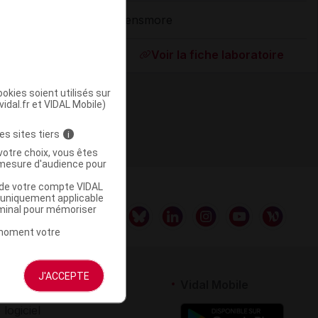
Densmore
ommercialisé
Voir la fiche laboratoire
okies soient utilisés sur
vidal.fr et VIDAL Mobile)
es sites tiers
i
votre choix, vous êtes
mesure d'audience pour
u de votre compte VIDAL
a uniquement applicable
rminal pour mémoriser
t moment votre
J'ACCEPTE
rtenaires
Vidal Mobile
 logiciel