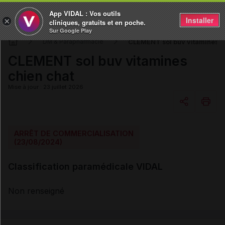
App VIDAL : Vos outils
Installer
×
cliniques, gratuits et en poche.
Sur Google Play
CLEMENT sol buv vitamines c
DM & Parapharmacie
CLEMENT sol buv vitamines
chien chat
Mise à jour : 23 juillet 2026
Copier l'url
ARRÊT DE COMMERCIALISATION
(23/08/2024)
Email
Classification paramédicale VIDAL
Non renseigné