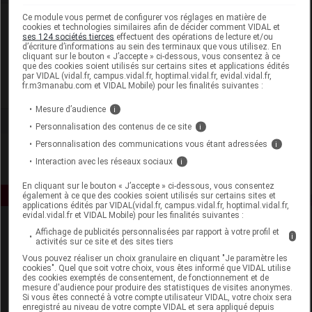
Ce module vous permet de configurer vos réglages en matière de
Laboratoire
cookies et technologies similaires afin de décider comment VIDAL et
ses 124 sociétés tierces
effectuent des opérations de lecture et/ou
d’écriture d’informations au sein des terminaux que vous utilisez. En
Perrigo France
cliquant sur le bouton « J’accepte » ci-dessous, vous consentez à ce
que des cookies soient utilisés sur certains sites et applications édités
par VIDAL (vidal.fr, campus.vidal.fr, hoptimal.vidal.fr, evidal.vidal.fr,
fr.m3manabu.com et VIDAL Mobile) pour les finalités suivantes :
Voir la fiche laboratoire
Mesure d’audience
i
Personnalisation des contenus de ce site
i
Personnalisation des communications vous étant adressées
i
Interaction avec les réseaux sociaux
i
En cliquant sur le bouton « J’accepte » ci-dessous, vous consentez
également à ce que des cookies soient utilisés sur certains sites et
applications édités par VIDAL(vidal.fr, campus.vidal.fr, hoptimal.vidal.fr,
evidal.vidal.fr et VIDAL Mobile) pour les finalités suivantes :
Affichage de publicités personnalisées par rapport à votre profil et
i
activités sur ce site et des sites tiers
Vous pouvez réaliser un choix granulaire en cliquant "Je paramètre les
cookies". Quel que soit votre choix, vous êtes informé que VIDAL utilise
des cookies exemptés de consentement, de fonctionnement et de
mesure d'audience pour produire des statistiques de visites anonymes.
Espace produit
Si vous êtes connecté à votre compte utilisateur VIDAL, votre choix sera
enregistré au niveau de votre compte VIDAL et sera appliqué depuis