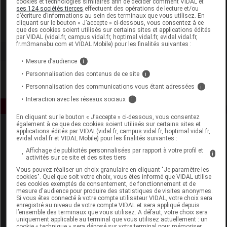
cookies et technologies similaires afin de décider comment VIDAL et
ADP Laboratoire
ses 124 sociétés tierces
effectuent des opérations de lecture et/ou
d’écriture d’informations au sein des terminaux que vous utilisez. En
cliquant sur le bouton « J’accepte » ci-dessous, vous consentez à ce
Voir la fiche laboratoire
que des cookies soient utilisés sur certains sites et applications édités
par VIDAL (vidal.fr, campus.vidal.fr, hoptimal.vidal.fr, evidal.vidal.fr,
fr.m3manabu.com et VIDAL Mobile) pour les finalités suivantes :
Mesure d’audience
i
Personnalisation des contenus de ce site
i
Personnalisation des communications vous étant adressées
i
Interaction avec les réseaux sociaux
i
En cliquant sur le bouton « J’accepte » ci-dessous, vous consentez
également à ce que des cookies soient utilisés sur certains sites et
applications édités par VIDAL(vidal.fr, campus.vidal.fr, hoptimal.vidal.fr,
evidal.vidal.fr et VIDAL Mobile) pour les finalités suivantes :
Affichage de publicités personnalisées par rapport à votre profil et
i
activités sur ce site et des sites tiers
Vous pouvez réaliser un choix granulaire en cliquant "Je paramètre les
cookies". Quel que soit votre choix, vous êtes informé que VIDAL utilise
Espace produit
des cookies exemptés de consentement, de fonctionnement et de
mesure d'audience pour produire des statistiques de visites anonymes.
Boutique
Si vous êtes connecté à votre compte utilisateur VIDAL, votre choix sera
enregistré au niveau de votre compte VIDAL et sera appliqué depuis
VIDAL Expert
l’ensemble des terminaux que vous utilisez. A défaut, votre choix sera
VIDAL Hoptimal
uniquement applicable au terminal que vous utilisez actuellement : un
cookie « technique » sera déposé sur votre terminal pour mémoriser