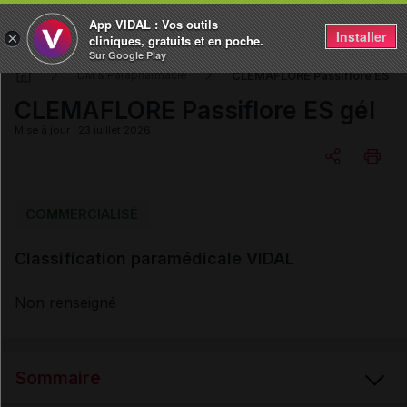
App VIDAL : Vos outils
Installer
×
cliniques, gratuits et en poche.
Sur Google Play
CLEMAFLORE Passiflore ES gé
DM & Parapharmacie
CLEMAFLORE Passiflore ES gél
Mise à jour : 23 juillet 2026
Copier l'url
COMMERCIALISÉ
Classification paramédicale VIDAL
Email
Non renseigné
Sommaire