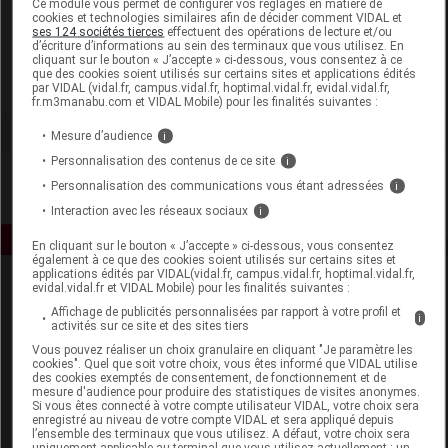
Ce module vous permet de configurer vos réglages en matière de
cookies et technologies similaires afin de décider comment VIDAL et
ses 124 sociétés tierces
effectuent des opérations de lecture et/ou
ADP Laboratoire
d’écriture d’informations au sein des terminaux que vous utilisez. En
cliquant sur le bouton « J’accepte » ci-dessous, vous consentez à ce
que des cookies soient utilisés sur certains sites et applications édités
Voir la fiche laboratoire
par VIDAL (vidal.fr, campus.vidal.fr, hoptimal.vidal.fr, evidal.vidal.fr,
fr.m3manabu.com et VIDAL Mobile) pour les finalités suivantes :
Mesure d’audience
i
Personnalisation des contenus de ce site
i
Personnalisation des communications vous étant adressées
i
Interaction avec les réseaux sociaux
i
En cliquant sur le bouton « J’accepte » ci-dessous, vous consentez
également à ce que des cookies soient utilisés sur certains sites et
applications édités par VIDAL(vidal.fr, campus.vidal.fr, hoptimal.vidal.fr,
evidal.vidal.fr et VIDAL Mobile) pour les finalités suivantes :
Affichage de publicités personnalisées par rapport à votre profil et
i
activités sur ce site et des sites tiers
Vous pouvez réaliser un choix granulaire en cliquant "Je paramètre les
cookies". Quel que soit votre choix, vous êtes informé que VIDAL utilise
des cookies exemptés de consentement, de fonctionnement et de
Espace produit
mesure d'audience pour produire des statistiques de visites anonymes.
Si vous êtes connecté à votre compte utilisateur VIDAL, votre choix sera
enregistré au niveau de votre compte VIDAL et sera appliqué depuis
Boutique
l’ensemble des terminaux que vous utilisez. A défaut, votre choix sera
VIDAL Expert
uniquement applicable au terminal que vous utilisez actuellement : un