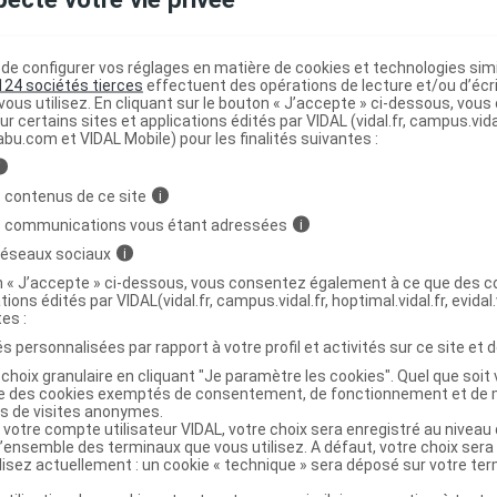
 Bicarbonate de Sodium 1000 Gél
C
e configurer vos réglages en matière de cookies et technologies simil
124 sociétés tierces
effectuent des opérations de lecture et/ou d’écr
ous utilisez. En cliquant sur le bouton « J’accepte » ci-dessous, vou
ur certains sites et applications édités par VIDAL (vidal.fr, campus.vidal.
abu.com et VIDAL Mobile) pour les finalités suivantes :
3661803674705
i
r
ADP Laboratoire
 contenus de ce site
i
NR
s communications vous étant adressées
i
 réseaux sociaux
i
on « J’accepte » ci-dessous, vous consentez également à ce que des co
tions édités par VIDAL(vidal.fr, campus.vidal.fr, hoptimal.vidal.fr, evidal.
tes :
Bicarbonate de Sodium 1000 Gél Pilulier/60
C
s personnalisées par rapport à votre profil et activités sur ce site et d
choix granulaire en cliquant "Je paramètre les cookies". Quel que soit 
ise des cookies exemptés de consentement, de fonctionnement et de 
3661803673333
es de visites anonymes.
r
ADP Laboratoire
 votre compte utilisateur VIDAL, votre choix sera enregistré au nivea
l’ensemble des terminaux que vous utilisez. A défaut, votre choix ser
NR
ilisez actuellement : un cookie « technique » sera déposé sur votre te