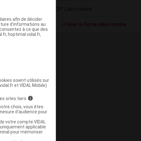
ADP Laboratoire
ommercialisé
aires afin de décider
Voir la fiche laboratoire
iture d’informations au
s consentez à ce que des
fr, hoptimal.vidal.fr,
okies soient utilisés sur
vidal.fr et VIDAL Mobile)
ommercialisé
es sites tiers
i
votre choix, vous êtes
mesure d'audience pour
u de votre compte VIDAL
a uniquement applicable
rminal pour mémoriser