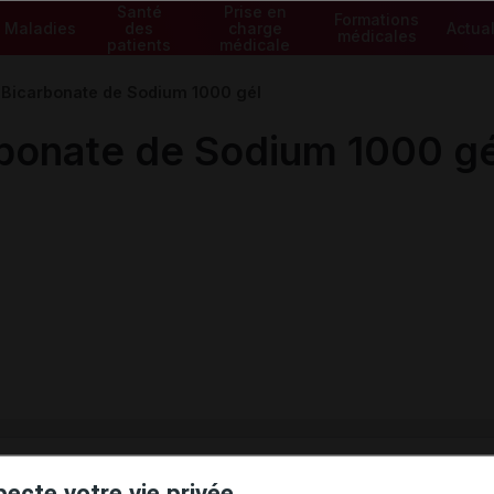
Santé
Prise en
Formations
Maladies
des
charge
Actual
médicales
patients
médicale
icarbonate de Sodium 1000 gél
onate de Sodium 1000 gé
ministratives
pecte votre vie privée