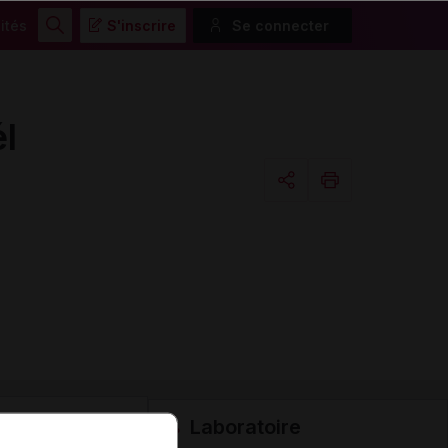
ités
S'inscrire
Se connecter
Rechercher
l
Copier l'url
Email
Laboratoire