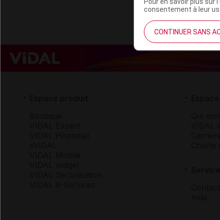
Pour en savoir plus sur l
consentement à leur usa
CONTINUER SANS A
Espace produit
Espace 
Boutique
Qui so
VIDAL Expert
VIDAL 
VIDAL Hoptimal
Carrièr
eVIDAL
Charte 
VIDAL Mobile
VIDAL widget
Service
VIDAL Sécurisation
VIDAL e-Services
Contact
Aide