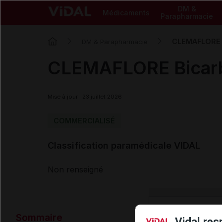
DM &
Médicaments
Parapharmacie
CLEMAFLORE B
DM & Parapharmacie
CLEMAFLORE Bicarb
Mise à jour : 23 juillet 2026
COMMERCIALISÉ
Classification paramédicale VIDAL
Non renseigné
Données ad
Sommaire
Vidal res