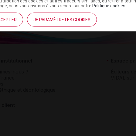
’utilisation des cookies et autres traceurs similaires, ou retirer à tou
ge, nous vous invitons à vous rendre sur notre
Politique cookies
.
CCEPTER
JE PARAMÈTRE LES COOKIES
institutionnel
Espace pa
mmes-nous ?
Éditeurs de
France
VIDAL sur 
es
éthique et déontologique
 client