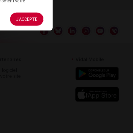
t moment votre
J'ACCEPTE
rtenaires
Vidal Mobile
 logiciel
votre site