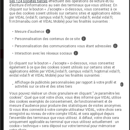
ses 124 sociétés tierces
effectuent des opérations de lecture et/ou
d’écriture d’informations au sein des terminaux que vous utilisez. En
cliquant sur le bouton « J’accepte » ci-dessous, vous consentez à ce
Voir la fiche laboratoire
que des cookies soient utilisés sur certains sites et applications édités
par VIDAL (vidal.fr, campus.vidal.fr, hoptimal.vidal.fr, evidal.vidal.fr,
fr.m3manabu.com et VIDAL Mobile) pour les finalités suivantes :
Mesure d’audience
i
Personnalisation des contenus de ce site
i
Personnalisation des communications vous étant adressées
i
Interaction avec les réseaux sociaux
i
En cliquant sur le bouton « J’accepte » ci-dessous, vous consentez
également à ce que des cookies soient utilisés sur certains sites et
applications édités par VIDAL(vidal.fr, campus.vidal.fr, hoptimal.vidal.fr,
evidal.vidal.fr et VIDAL Mobile) pour les finalités suivantes :
Affichage de publicités personnalisées par rapport à votre profil et
i
activités sur ce site et des sites tiers
Vous pouvez réaliser un choix granulaire en cliquant "Je paramètre les
Espace produit
cookies". Quel que soit votre choix, vous êtes informé que VIDAL utilise
des cookies exemptés de consentement, de fonctionnement et de
mesure d'audience pour produire des statistiques de visites anonymes.
Boutique
Si vous êtes connecté à votre compte utilisateur VIDAL, votre choix sera
VIDAL Expert
enregistré au niveau de votre compte VIDAL et sera appliqué depuis
l’ensemble des terminaux que vous utilisez. A défaut, votre choix sera
VIDAL Hoptimal
uniquement applicable au terminal que vous utilisez actuellement : un
eVIDAL
cookie « technique » sera déposé sur votre terminal pour mémoriser
votre choix.