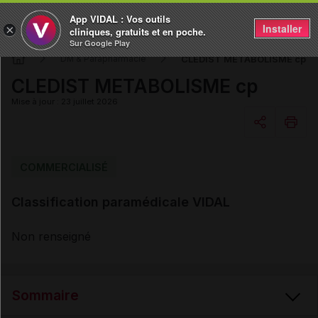
App VIDAL : Vos outils
Installer
×
cliniques, gratuits et en poche.
Sur Google Play
CLEDIST METABOLISME cp
DM & Parapharmacie
CLEDIST METABOLISME cp
Mise à jour : 23 juillet 2026
Copier l'url
COMMERCIALISÉ
Classification paramédicale VIDAL
Email
Non renseigné
Sommaire