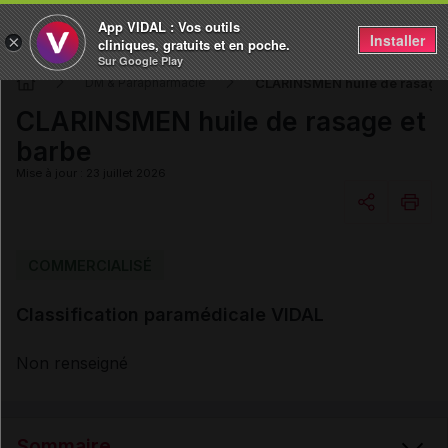
App VIDAL : Vos outils
Installer
×
cliniques, gratuits et en poche.
Sur Google Play
CLARINSMEN huile de rasage 
DM & Parapharmacie
CLARINSMEN huile de rasage et
barbe
Mise à jour : 23 juillet 2026
Copier l'url
COMMERCIALISÉ
Classification paramédicale VIDAL
Email
Non renseigné
Sommaire