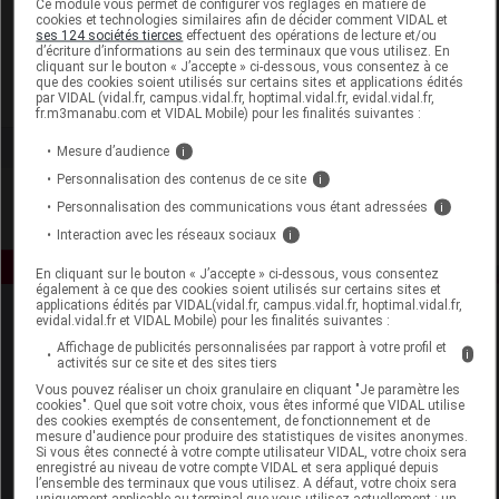
Ce module vous permet de configurer vos réglages en matière de
cookies et technologies similaires afin de décider comment VIDAL et
ses 124 sociétés tierces
effectuent des opérations de lecture et/ou
Clarins
d’écriture d’informations au sein des terminaux que vous utilisez. En
cliquant sur le bouton « J’accepte » ci-dessous, vous consentez à ce
que des cookies soient utilisés sur certains sites et applications édités
Voir la fiche laboratoire
par VIDAL (vidal.fr, campus.vidal.fr, hoptimal.vidal.fr, evidal.vidal.fr,
fr.m3manabu.com et VIDAL Mobile) pour les finalités suivantes :
Mesure d’audience
i
Personnalisation des contenus de ce site
i
Personnalisation des communications vous étant adressées
i
Interaction avec les réseaux sociaux
i
En cliquant sur le bouton « J’accepte » ci-dessous, vous consentez
également à ce que des cookies soient utilisés sur certains sites et
applications édités par VIDAL(vidal.fr, campus.vidal.fr, hoptimal.vidal.fr,
evidal.vidal.fr et VIDAL Mobile) pour les finalités suivantes :
Affichage de publicités personnalisées par rapport à votre profil et
i
activités sur ce site et des sites tiers
Vous pouvez réaliser un choix granulaire en cliquant "Je paramètre les
cookies". Quel que soit votre choix, vous êtes informé que VIDAL utilise
des cookies exemptés de consentement, de fonctionnement et de
Espace produit
mesure d'audience pour produire des statistiques de visites anonymes.
Si vous êtes connecté à votre compte utilisateur VIDAL, votre choix sera
enregistré au niveau de votre compte VIDAL et sera appliqué depuis
Boutique
l’ensemble des terminaux que vous utilisez. A défaut, votre choix sera
VIDAL Expert
uniquement applicable au terminal que vous utilisez actuellement : un