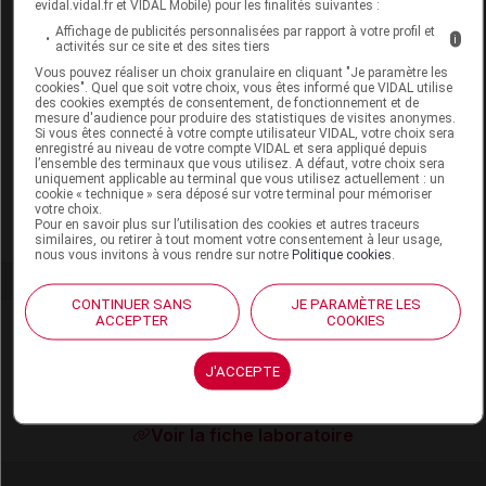
CLARINS EAU DYNAMISANTE Eau
evidal.vidal.fr et VIDAL Mobile) pour les finalités suivantes :
Spray/50ml
Affichage de publicités personnalisées par rapport à votre profil et
i
activités sur ce site et des sites tiers
Vous pouvez réaliser un choix granulaire en cliquant "Je paramètre les
Commercialisé
cookies". Quel que soit votre choix, vous êtes informé que VIDAL utilise
des cookies exemptés de consentement, de fonctionnement et de
mesure d'audience pour produire des statistiques de visites anonymes.
Si vous êtes connecté à votre compte utilisateur VIDAL, votre choix sera
Code EAN
3666057025761
enregistré au niveau de votre compte VIDAL et sera appliqué depuis
Labo. Distributeur
Clarins
l’ensemble des terminaux que vous utilisez. A défaut, votre choix sera
uniquement applicable au terminal que vous utilisez actuellement : un
Remboursement
NR
cookie « technique » sera déposé sur votre terminal pour mémoriser
votre choix.
Pour en savoir plus sur l’utilisation des cookies et autres traceurs
similaires, ou retirer à tout moment votre consentement à leur usage,
nous vous invitons à vous rendre sur notre
Politique cookies
.
CONTINUER SANS
JE PARAMÈTRE LES
ACCEPTER
COOKIES
Laboratoire
J'ACCEPTE
Clarins
Voir la fiche laboratoire