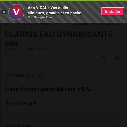
App VIDAL : Vos outils
Installer
×
cliniques, gratuits et en poche.
Sur Google Play
CLARINS EAU DYNAMISANTE 
DM & Parapharmacie
CLARINS EAU DYNAMISANTE
eau
Mise à jour : 23 juillet 2026
Copier l'url
COMMERCIALISÉ
Classification paramédicale VIDAL
Email
Non renseigné
Sommaire