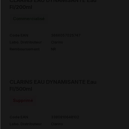
CLARINS EAU DYNAMISANTE Eau
Fl/200ml
Commercialisé
Code EAN
3666057025747
Labo. Distributeur
Clarins
Remboursement
NR
CLARINS EAU DYNAMISANTE Eau
Fl/500ml
Supprimé
Code EAN
3380810648102
Labo. Distributeur
Clarins