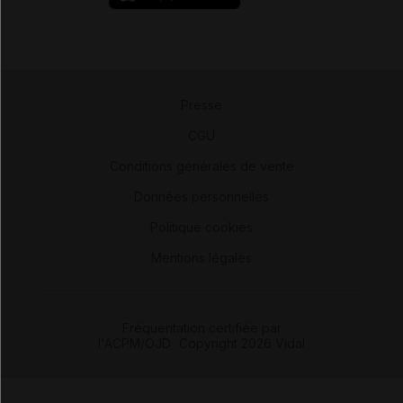
Presse
-
CGU
-
Conditions générales de vente
-
Données personnelles
-
Politique cookies
-
Mentions légales
Fréquentation certifiée par
l'ACPM/OJD
|
Copyright 2026 Vidal