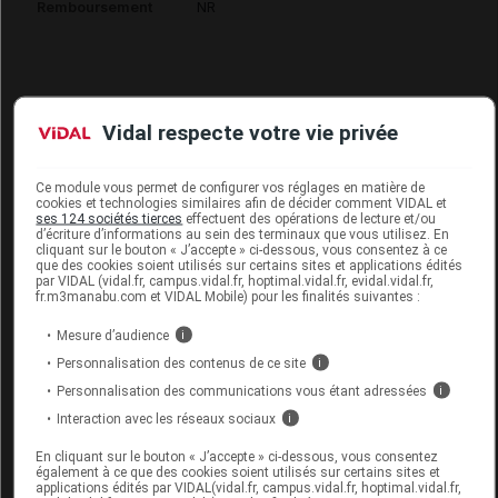
Remboursement
NR
Vidal respecte votre vie privée
CLARINS EAU DYNAMISANTE Eau
Spray/100ml
Ce module vous permet de configurer vos réglages en matière de
cookies et technologies similaires afin de décider comment VIDAL et
Supprimé
ses 124 sociétés tierces
effectuent des opérations de lecture et/ou
d’écriture d’informations au sein des terminaux que vous utilisez. En
Remplacé par
CLARINS EAU DYNAMISANTE Eau
cliquant sur le bouton « J’accepte » ci-dessous, vous consentez à ce
que des cookies soient utilisés sur certains sites et applications édités
spray & splash Spray/100ml
par VIDAL (vidal.fr, campus.vidal.fr, hoptimal.vidal.fr, evidal.vidal.fr,
fr.m3manabu.com et VIDAL Mobile) pour les finalités suivantes :
Code EAN
3380812537107
Mesure d’audience
i
Labo. Distributeur
Clarins
Personnalisation des contenus de ce site
i
Remboursement
NR
Personnalisation des communications vous étant adressées
i
Interaction avec les réseaux sociaux
i
En cliquant sur le bouton « J’accepte » ci-dessous, vous consentez
également à ce que des cookies soient utilisés sur certains sites et
applications édités par VIDAL(vidal.fr, campus.vidal.fr, hoptimal.vidal.fr,