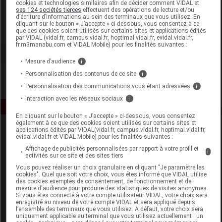
cookies et technologies similaires afin de décider comment VIDAL et
Clarins
ses 124 sociétés tierces
effectuent des opérations de lecture et/ou
d’écriture d’informations au sein des terminaux que vous utilisez. En
cliquant sur le bouton « J’accepte » ci-dessous, vous consentez à ce
que des cookies soient utilisés sur certains sites et applications édités
Voir la fiche laboratoire
par VIDAL (vidal.fr, campus.vidal.fr, hoptimal.vidal.fr, evidal.vidal.fr,
fr.m3manabu.com et VIDAL Mobile) pour les finalités suivantes :
Mesure d’audience
i
Personnalisation des contenus de ce site
i
Personnalisation des communications vous étant adressées
i
Interaction avec les réseaux sociaux
i
En cliquant sur le bouton « J’accepte » ci-dessous, vous consentez
également à ce que des cookies soient utilisés sur certains sites et
applications édités par VIDAL(vidal.fr, campus.vidal.fr, hoptimal.vidal.fr,
evidal.vidal.fr et VIDAL Mobile) pour les finalités suivantes :
Affichage de publicités personnalisées par rapport à votre profil et
i
activités sur ce site et des sites tiers
Vous pouvez réaliser un choix granulaire en cliquant "Je paramètre les
cookies". Quel que soit votre choix, vous êtes informé que VIDAL utilise
Espace produit
des cookies exemptés de consentement, de fonctionnement et de
mesure d'audience pour produire des statistiques de visites anonymes.
Si vous êtes connecté à votre compte utilisateur VIDAL, votre choix sera
Boutique
enregistré au niveau de votre compte VIDAL et sera appliqué depuis
VIDAL Expert
l’ensemble des terminaux que vous utilisez. A défaut, votre choix sera
uniquement applicable au terminal que vous utilisez actuellement : un
VIDAL Hoptimal