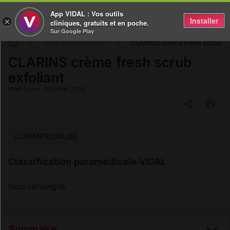
App VIDAL : Vos outils
Installer
×
cliniques, gratuits et en poche.
Sur Google Play
CLARINS crème fresh scrub ex
DM & Parapharmacie
CLARINS crème fresh scrub
exfoliant
Mise à jour : 23 juillet 2026
Copier l'url
COMMERCIALISÉ
Classification paramédicale VIDAL
Email
Non renseigné
Sommaire