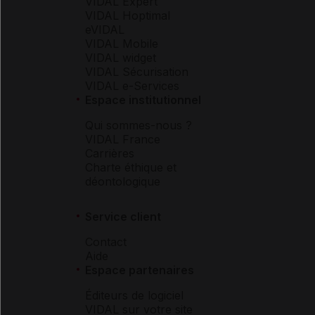
VIDAL Expert
VIDAL Hoptimal
eVIDAL
VIDAL Mobile
VIDAL widget
VIDAL Sécurisation
VIDAL e-Services
Espace institutionnel
Qui sommes-nous ?
VIDAL France
Carrières
Charte éthique et
déontologique
Service client
Contact
Aide
Espace partenaires
Éditeurs de logiciel
VIDAL sur votre site