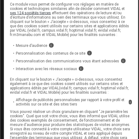
Ce module vous permet de configurer vos réglages en matière de
Labo. Distributeur
Cizeta Medicali France
cookies et technologies similaires afin de décider comment VIDAL et
ses 124 sociétés tierces
effectuent des opérations de lecture et/ou
d’écriture d’informations au sein des terminaux que vous utilisez. En
cliquant sur le bouton « J’accepte » ci-dessous, vous consentez à ce
que des cookies soient utilisés sur certains sites et applications édités
par VIDAL (vidal.fr, campus.vidal.fr, hoptimal.vidal.fr, evidal.vidal.fr,
Code
Code
Nature
fr.m3manabu.com et VIDAL Mobile) pour les finalités suivantes :
Désignation
LPPR
prestation
prestatio
Mesure d’audience
i
Personnalisation des contenus de ce site
i
Personnalisation des communications vous étant adressées
i
CORRECTION
Interaction avec les réseaux sociaux
i
ORTHOPEDIQUE,
GENOU, ATTELLE
Orthèses
En cliquant sur le bouton « J’accepte » ci-dessous, vous consentez
7110588
DVO
également à ce que des cookies soient utilisés sur certains sites et
ET ORTHESE
diverses
applications édités par VIDAL(vidal.fr, campus.vidal.fr, hoptimal.vidal.fr,
evidal.vidal.fr et VIDAL Mobile) pour les finalités suivantes :
ARTICULEE,CIZETA
Affichage de publicités personnalisées par rapport à votre profil et
MEDICALI
i
activités sur ce site et des sites tiers
Vous pouvez réaliser un choix granulaire en cliquant "Je paramètre les
cookies". Quel que soit votre choix, vous êtes informé que VIDAL utilise
des cookies exemptés de consentement, de fonctionnement et de
mesure d'audience pour produire des statistiques de visites anonymes.
Si vous êtes connecté à votre compte utilisateur VIDAL, votre choix sera
enregistré au niveau de votre compte VIDAL et sera appliqué depuis
Laboratoire
l’ensemble des terminaux que vous utilisez. A défaut, votre choix sera