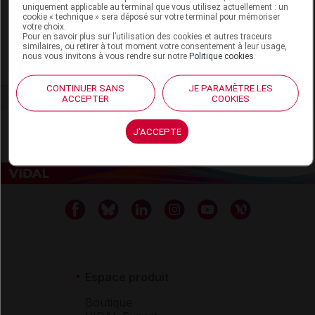
uniquement applicable au terminal que vous utilisez actuellement : un
cookie « technique » sera déposé sur votre terminal pour mémoriser
votre choix.
Cizeta Medicali France
Pour en savoir plus sur l’utilisation des cookies et autres traceurs
similaires, ou retirer à tout moment votre consentement à leur usage,
nous vous invitons à vous rendre sur notre
Politique cookies
.
Voir la fiche laboratoire
CONTINUER SANS
JE PARAMÈTRE LES
ACCEPTER
COOKIES
J'ACCEPTE
Espace produit
Boutique