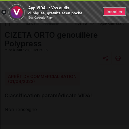
App VIDAL : Vos outils
Installer
×
cliniques, gratuits et en poche.
Sur Google Play
CIZETA ORTO genouillère Pol
DM & Parapharmacie
CIZETA ORTO genouillère
Polypress
Mise à jour : 23 juillet 2026
Copier l'url
ARRÊT DE COMMERCIALISATION
(01/04/2022)
Email
Classification paramédicale VIDAL
Non renseigné