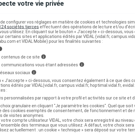
pecte votre vie privée
0 mg Cpr Plq/144
C
e configurer vos réglages en matière de cookies et technologies simil
124 sociétés tierces
effectuent des opérations de lecture et/ou d’écr
ous utilisez. En cliquant sur le bouton « J’accepte » ci-dessous, vou
3605874160903
ur certains sites et applications édités par VIDAL (vidal.fr, campus.vidal.
abu.com et VIDAL Mobile) pour les finalités suivantes :
03605874160903
r
Vétoquinol
i
NR
 contenus de ce site
i
s communications vous étant adressées
i
 réseaux sociaux
i
on « J’accepte » ci-dessous, vous consentez également à ce que des co
tions édités par VIDAL(vidal.fr, campus.vidal.fr, hoptimal.vidal.fr, evidal.
0 mg Cpr Plq/32
C
tes :
s personnalisées par rapport à votre profil et activités sur ce site et d
choix granulaire en cliquant "Je paramètre les cookies". Quel que soit 
3605874160897
ise des cookies exemptés de consentement, de fonctionnement et de 
es de visites anonymes.
03605874160897
 votre compte utilisateur VIDAL, votre choix sera enregistré au nivea
r
Vétoquinol
l’ensemble des terminaux que vous utilisez. A défaut, votre choix ser
ilisez actuellement : un cookie « technique » sera déposé sur votre te
NR