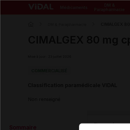
DM &
Médicaments
Parapharmacie
CIMALGEX 80
DM & Parapharmacie
CIMALGEX 80 mg c
Mise à jour : 23 juillet 2026
COMMERCIALISÉ
Classification paramédicale VIDAL
Non renseigné
Données ad
Sommaire