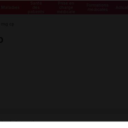
Santé
Prise en
Formations
Maladies
des
charge
Actual
médicales
patients
médicale
 mg cp
p
ministratives