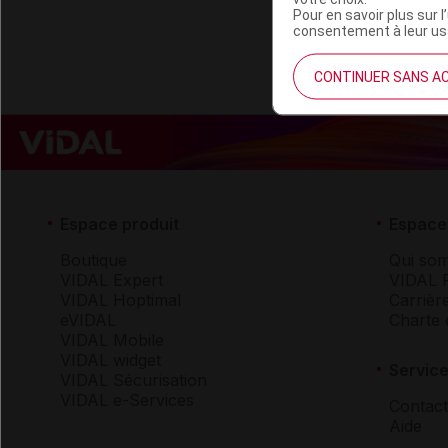
Pour en savoir plus sur l
consentement à leur usa
CONTINUER SANS A
Espace produit
Espace 
Boutique
Qui so
VIDAL Expert
VIDAL 
VIDAL Hoptimal
Carrièr
eVIDAL
Charte 
VIDAL Mobile
VIDAL widget
Service
VIDAL Sécurisation
VIDAL e-Services
Contact
Aide