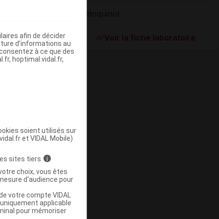
Vétoquinol
ommercialisé
aires afin de décider
Voir la fiche laboratoire
iture d’informations au
s consentez à ce que des
fr, hoptimal.vidal.fr,
okies soient utilisés sur
vidal.fr et VIDAL Mobile)
ommercialisé
es sites tiers
i
votre choix, vous êtes
mesure d'audience pour
u de votre compte VIDAL
a uniquement applicable
rminal pour mémoriser