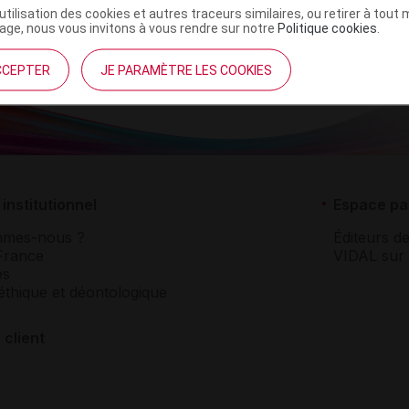
’utilisation des cookies et autres traceurs similaires, ou retirer à tou
ge, nous vous invitons à vous rendre sur notre
Politique cookies
.
CCEPTER
JE PARAMÈTRE LES COOKIES
institutionnel
Espace pa
mmes-nous ?
Éditeurs de
France
VIDAL sur 
es
éthique et déontologique
 client