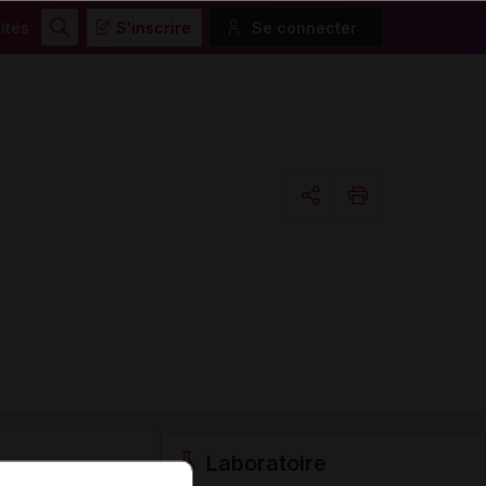
ités
S'inscrire
Se connecter
Rechercher
Copier l'url
Email
Laboratoire