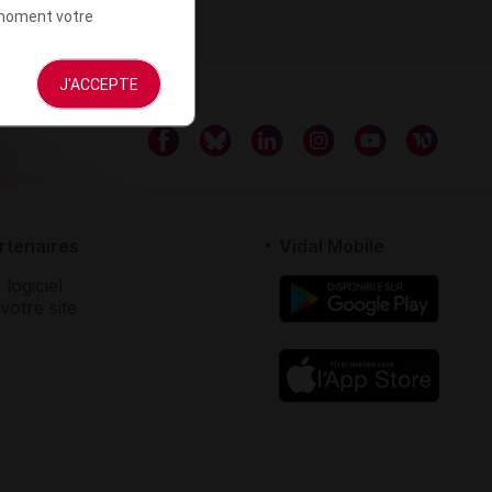
t moment votre
J'ACCEPTE
rtenaires
Vidal Mobile
 logiciel
votre site