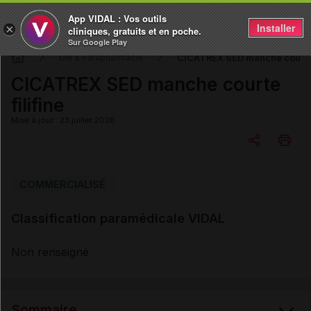
App VIDAL : Vos outils
Installer
×
cliniques, gratuits et en poche.
Sur Google Play
CICATREX SED manche courte f
DM & Parapharmacie
CICATREX SED manche courte
filifine
Mise à jour : 23 juillet 2026
Copier l'url
COMMERCIALISÉ
Classification paramédicale VIDAL
Email
Non renseigné
Sommaire