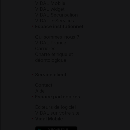
VIDAL Mobile
VIDAL widget
VIDAL Sécurisation
VIDAL e-Services
Espace institutionnel
Qui sommes-nous ?
VIDAL France
Carrières
Charte éthique et
déontologique
Service client
Contact
Aide
Espace partenaires
Éditeurs de logiciel
VIDAL sur votre site
Vidal Mobile