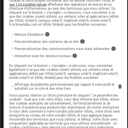
cookies et technologies similaires afin de décider comment VIDAL et
ses 124 sociétés tierces
effectuent des opérations de lecture et/ou
d’écriture d’informations au sein des terminaux que vous utilisez. En
cliquant sur le bouton « J’accepte » ci-dessous, vous consentez à ce
que des cookies soient utilisés sur certains sites et applications édités
par VIDAL (vidal.fr, campus.vidal.fr, hoptimal.vidal.fr, evidal.vidal.fr,
fr.m3manabu.com et VIDAL Mobile) pour les finalités suivantes :
CICATREX SED Manche courte filifine
noir
Mesure d’audience
i
Personnalisation des contenus de ce site
i
Commercialisé
Personnalisation des communications vous étant adressées
i
Interaction avec les réseaux sociaux
i
Code EAN
3111790078487
En cliquant sur le bouton « J’accepte » ci-dessous, vous consentez
Labo. Distributeur
Thuasne
également à ce que des cookies soient utilisés sur certains sites et
applications édités par VIDAL(vidal.fr, campus.vidal.fr, hoptimal.vidal.fr,
Remboursement
NR
evidal.vidal.fr et VIDAL Mobile) pour les finalités suivantes :
Affichage de publicités personnalisées par rapport à votre profil et
i
activités sur ce site et des sites tiers
Vous pouvez réaliser un choix granulaire en cliquant "Je paramètre les
cookies". Quel que soit votre choix, vous êtes informé que VIDAL utilise
des cookies exemptés de consentement, de fonctionnement et de
mesure d'audience pour produire des statistiques de visites anonymes.
Si vous êtes connecté à votre compte utilisateur VIDAL, votre choix sera
Laboratoire
enregistré au niveau de votre compte VIDAL et sera appliqué depuis
l’ensemble des terminaux que vous utilisez. A défaut, votre choix sera
uniquement applicable au terminal que vous utilisez actuellement : un
Thuasne
cookie « technique » sera déposé sur votre terminal pour mémoriser