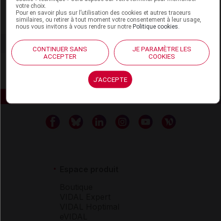
votre choix.
Pour en savoir plus sur l’utilisation des cookies et autres traceurs
similaires, ou retirer à tout moment votre consentement à leur usage,
Voir la fiche laboratoire
nous vous invitons à vous rendre sur notre
Politique cookies
.
CONTINUER SANS
JE PARAMÈTRE LES
ACCEPTER
COOKIES
J'ACCEPTE
Espace produit
Boutique
VIDAL Expert
VIDAL Hoptimal
eVIDAL