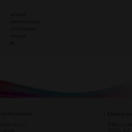
4830460
3401048304605
3111790240891
r
Thuasne
NR
institutionnel
Espace pa
mmes-nous ?
Éditeurs de
France
VIDAL sur 