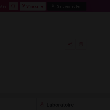
ités
S'inscrire
Se connecter
Rechercher
Copier l'url
Email
Laboratoire