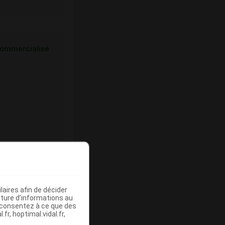
ommercialisé
ommercialisé
aires afin de décider
iture d’informations au
s consentez à ce que des
fr, hoptimal.vidal.fr,