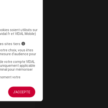
okies soient utilisés sur
vidal.fr et VIDAL Mobile)
ommercialisé
es sites tiers
i
votre choix, vous êtes
mesure d'audience pour
u de votre compte VIDAL
a uniquement applicable
rminal pour mémoriser
t moment votre
J'ACCEPTE
ommercialisé