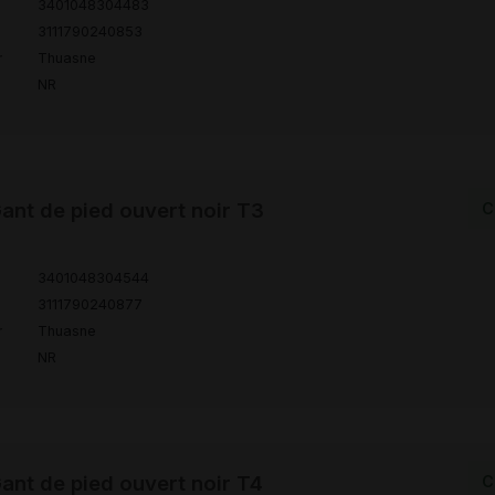
3401048304483
3111790240853
r
Thuasne
NR
nt de pied ouvert noir T3
C
3401048304544
3111790240877
r
Thuasne
NR
nt de pied ouvert noir T4
C