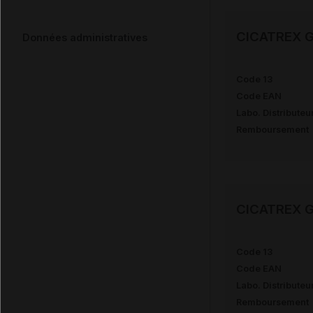
CICATREX Ga
Données administratives
Code 13
Code EAN
Labo. Distributeu
Remboursement
CICATREX Ga
Code 13
Code EAN
Labo. Distributeu
Remboursement