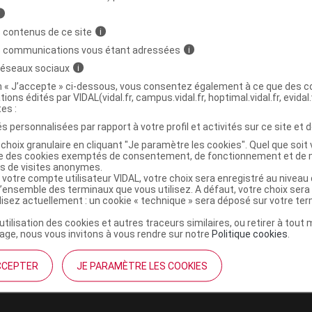
r
Thuasne
i
NR
 contenus de ce site
i
s communications vous étant adressées
i
 réseaux sociaux
i
on « J’accepte » ci-dessous, vous consentez également à ce que des co
tions édités par VIDAL(vidal.fr, campus.vidal.fr, hoptimal.vidal.fr, evidal.
nt de pied ouvert noir T1
C
tes :
s personnalisées par rapport à votre profil et activités sur ce site et d
3401048304315
choix granulaire en cliquant "Je paramètre les cookies". Quel que soit 
ise des cookies exemptés de consentement, de fonctionnement et de 
3111790240839
es de visites anonymes.
r
Thuasne
 votre compte utilisateur VIDAL, votre choix sera enregistré au nivea
l’ensemble des terminaux que vous utilisez. A défaut, votre choix ser
NR
ilisez actuellement : un cookie « technique » sera déposé sur votre te
’utilisation des cookies et autres traceurs similaires, ou retirer à tou
ge, nous vous invitons à vous rendre sur notre
Politique cookies
.
CCEPTER
JE PARAMÈTRE LES COOKIES
nt de pied ouvert noir T2
C