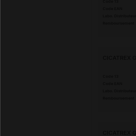
Code 13
Code EAN
Labo. Distributeu
Remboursement
CICATREX Ga
Code 13
Code EAN
Labo. Distributeu
Remboursement
CICATREX Ga