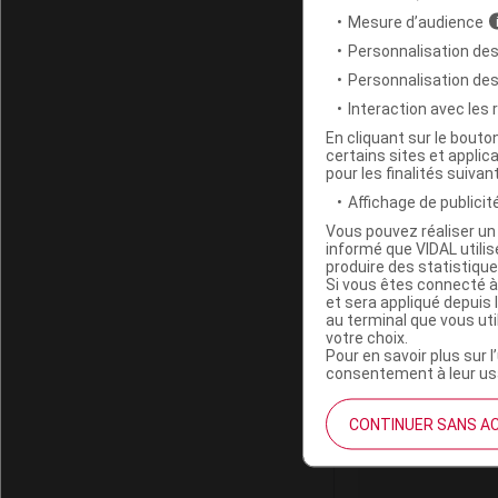
Labo. Distributeu
Mesure d’audience
Remboursement
Personnalisation des
Personnalisation de
Interaction avec les
En cliquant sur le bout
certains sites et applica
CICATREX Ga
pour les finalités suivan
Affichage de publicité
Code 13
Vous pouvez réaliser un 
informé que VIDAL util
Code EAN
produire des statistiqu
Labo. Distributeu
Si vous êtes connecté à
et sera appliqué depuis 
Remboursement
au terminal que vous ut
votre choix.
Pour en savoir plus sur l
consentement à leur usa
CONTINUER SANS A
CICATREX Ga