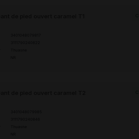
nt de pied ouvert caramel T1
C
3401048079817
3111790240822
r
Thuasne
NR
nt de pied ouvert caramel T2
C
3401048079985
3111790240846
r
Thuasne
NR