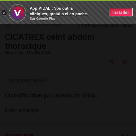
App VIDAL : Vos outils
Installer
×
cliniques, gratuits et en poche.
Sur Google Play
CICATREX ceint abdom thora
DM & Parapharmacie
CICATREX ceint abdom
thoracique
Mise à jour : 23 juillet 2026
Copier l'url
COMMERCIALISÉ
Classification paramédicale VIDAL
Email
Non renseigné
Sommaire