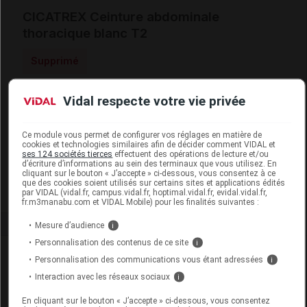
CICATREX Ceinture abdominale
thoracique blanc T2
Supprimé
Vidal respecte votre vie privée
Code ACL
4275001
Code 13
3401042750019
Code EAN
3111790240655
Ce module vous permet de configurer vos réglages en matière de
cookies et technologies similaires afin de décider comment VIDAL et
Labo. Distributeur
Thuasne
ses 124 sociétés tierces
effectuent des opérations de lecture et/ou
d’écriture d’informations au sein des terminaux que vous utilisez. En
Remboursement
NR
cliquant sur le bouton « J’accepte » ci-dessous, vous consentez à ce
que des cookies soient utilisés sur certains sites et applications édités
par VIDAL (vidal.fr, campus.vidal.fr, hoptimal.vidal.fr, evidal.vidal.fr,
fr.m3manabu.com et VIDAL Mobile) pour les finalités suivantes :
Mesure d’audience
i
Personnalisation des contenus de ce site
i
Laboratoire
Personnalisation des communications vous étant adressées
i
Interaction avec les réseaux sociaux
i
Thuasne
En cliquant sur le bouton « J’accepte » ci-dessous, vous consentez