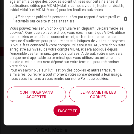
également à ce que des cookies soient utilisés sur certains sites et
Voir la fiche laboratoire
applications édités par VIDAL(vidal.fr, campus.vidal.fr, hoptimal.vidal.fr,
evidal.vidal.fr et VIDAL Mobile) pour les finalités suivantes :
Affichage de publicités personnalisées par rapport à votre profil et
i
activités sur ce site et des sites tiers
Vous pouvez réaliser un choix granulaire en cliquant "Je paramètre les
cookies". Quel que soit votre choix, vous êtes informé que VIDAL utilise
des cookies exemptés de consentement, de fonctionnement et de
mesure d'audience pour produire des statistiques de visites anonymes.
Si vous êtes connecté à votre compte utilisateur VIDAL, votre choix sera
enregistré au niveau de votre compte VIDAL et sera appliqué depuis
l’ensemble des terminaux que vous utilisez. A défaut, votre choix sera
uniquement applicable au terminal que vous utilisez actuellement : un
cookie « technique » sera déposé sur votre terminal pour mémoriser
votre choix.
Pour en savoir plus sur l’utilisation des cookies et autres traceurs
similaires, ou retirer à tout moment votre consentement à leur usage,
nous vous invitons à vous rendre sur notre
Politique cookies
.
CONTINUER SANS
JE PARAMÈTRE LES
Espace produit
ACCEPTER
COOKIES
Boutique
J'ACCEPTE
VIDAL Expert
VIDAL Hoptimal
eVIDAL
VIDAL Mobile