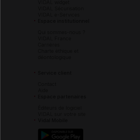
VIDAL widget
VIDAL Sécurisation
VIDAL e-Services
Espace institutionnel
Qui sommes-nous ?
VIDAL France
Carrières
Charte éthique et
déontologique
Service client
Contact
Aide
Espace partenaires
Éditeurs de logiciel
VIDAL sur votre site
Vidal Mobile