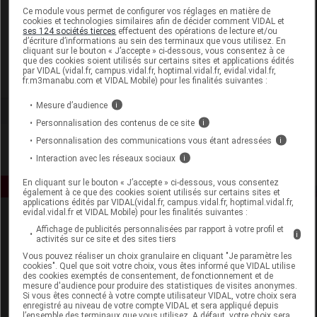
Laboratoire
Ce module vous permet de configurer vos réglages en matière de
cookies et technologies similaires afin de décider comment VIDAL et
ses 124 sociétés tierces
effectuent des opérations de lecture et/ou
d’écriture d’informations au sein des terminaux que vous utilisez. En
Noreva Laboratoire Dermatologique
cliquant sur le bouton « J’accepte » ci-dessous, vous consentez à ce
que des cookies soient utilisés sur certains sites et applications édités
par VIDAL (vidal.fr, campus.vidal.fr, hoptimal.vidal.fr, evidal.vidal.fr,
Voir la fiche laboratoire
fr.m3manabu.com et VIDAL Mobile) pour les finalités suivantes :
Mesure d’audience
i
Personnalisation des contenus de ce site
i
Personnalisation des communications vous étant adressées
i
Interaction avec les réseaux sociaux
i
En cliquant sur le bouton « J’accepte » ci-dessous, vous consentez
également à ce que des cookies soient utilisés sur certains sites et
applications édités par VIDAL(vidal.fr, campus.vidal.fr, hoptimal.vidal.fr,
evidal.vidal.fr et VIDAL Mobile) pour les finalités suivantes :
Affichage de publicités personnalisées par rapport à votre profil et
i
activités sur ce site et des sites tiers
Vous pouvez réaliser un choix granulaire en cliquant "Je paramètre les
cookies". Quel que soit votre choix, vous êtes informé que VIDAL utilise
des cookies exemptés de consentement, de fonctionnement et de
mesure d'audience pour produire des statistiques de visites anonymes.
Espace produit
Si vous êtes connecté à votre compte utilisateur VIDAL, votre choix sera
enregistré au niveau de votre compte VIDAL et sera appliqué depuis
Boutique
l’ensemble des terminaux que vous utilisez. A défaut, votre choix sera