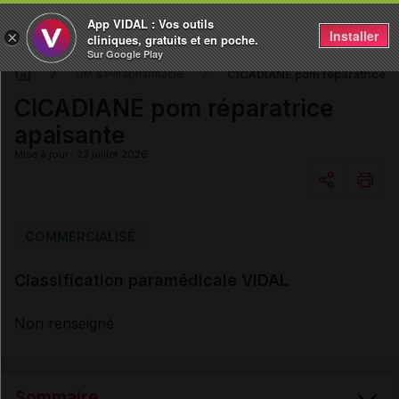
App VIDAL : Vos outils
Installer
×
cliniques, gratuits et en poche.
Sur Google Play
CICADIANE pom réparatrice a
DM & Parapharmacie
CICADIANE pom réparatrice
apaisante
Mise à jour : 23 juillet 2026
Copier l'url
COMMERCIALISÉ
Classification paramédicale VIDAL
Email
Non renseigné
Sommaire