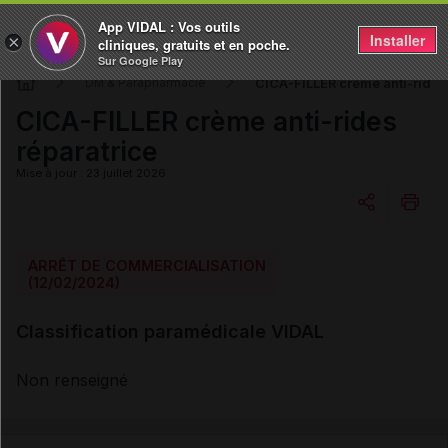
App VIDAL : Vos outils
Installer
×
cliniques, gratuits et en poche.
Sur Google Play
CICA-FILLER crème anti-rides 
DM & Parapharmacie
CICA-FILLER crème anti-rides
réparatrice
Mise à jour : 23 juillet 2026
Copier l'url
ARRÊT DE COMMERCIALISATION
(12/02/2024)
Email
Classification paramédicale VIDAL
Non renseigné