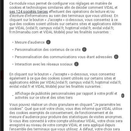
Laboratoire
Ce module vous permet de configurer vos réglages en matière de
cookies et technologies similaires afin de décider comment VIDAL et
ses 124 sociétés tierces
effectuent des opérations de lecture et/ou
d’écriture d’informations au sein des terminaux que vous utilisez. En
Liérac
cliquant sur le bouton « J’accepte » ci-dessous, vous consentez à ce
que des cookies soient utilisés sur certains sites et applications édités
par VIDAL (vidal.fr, campus.vidal.fr, hoptimal.vidal.fr, evidal.vidal.fr,
Voir la fiche laboratoire
fr.m3manabu.com et VIDAL Mobile) pour les finalités suivantes :
Mesure d’audience
i
Personnalisation des contenus de ce site
i
Personnalisation des communications vous étant adressées
i
Interaction avec les réseaux sociaux
i
En cliquant sur le bouton « J’accepte » ci-dessous, vous consentez
également à ce que des cookies soient utilisés sur certains sites et
applications édités par VIDAL(vidal.fr, campus.vidal.fr, hoptimal.vidal.fr,
evidal.vidal.fr et VIDAL Mobile) pour les finalités suivantes :
Affichage de publicités personnalisées par rapport à votre profil et
i
activités sur ce site et des sites tiers
Vous pouvez réaliser un choix granulaire en cliquant "Je paramètre les
cookies". Quel que soit votre choix, vous êtes informé que VIDAL utilise
des cookies exemptés de consentement, de fonctionnement et de
mesure d'audience pour produire des statistiques de visites anonymes.
Espace produit
Si vous êtes connecté à votre compte utilisateur VIDAL, votre choix sera
enregistré au niveau de votre compte VIDAL et sera appliqué depuis
Boutique
l’ensemble des terminaux que vous utilisez. A défaut, votre choix sera