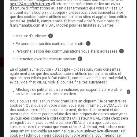
Liérac
ses 124 sociétés tierces
effectuent des opérations de lecture et/ou
d’écriture d’informations au sein des terminaux que vous utilisez. En
cliquant sur le bouton « J’accepte » ci-dessous, vous consentez à ce
Voir la fiche laboratoire
que des cookies soient utilisés sur certains sites et applications édités
par VIDAL (vidal.fr, campus.vidal.fr, hoptimal.vidal.fr, evidal.vidal.fr,
fr.m3manabu.com et VIDAL Mobile) pour les finalités suivantes :
Mesure d’audience
i
Personnalisation des contenus de ce site
i
Personnalisation des communications vous étant adressées
i
Interaction avec les réseaux sociaux
i
En cliquant sur le bouton « J’accepte » ci-dessous, vous consentez
également à ce que des cookies soient utilisés sur certains sites et
applications édités par VIDAL(vidal.fr, campus.vidal.fr, hoptimal.vidal.fr,
evidal.vidal.fr et VIDAL Mobile) pour les finalités suivantes :
Affichage de publicités personnalisées par rapport à votre profil et
i
activités sur ce site et des sites tiers
Vous pouvez réaliser un choix granulaire en cliquant "Je paramètre les
cookies". Quel que soit votre choix, vous êtes informé que VIDAL utilise
Espace produit
des cookies exemptés de consentement, de fonctionnement et de
mesure d'audience pour produire des statistiques de visites anonymes.
Boutique
Si vous êtes connecté à votre compte utilisateur VIDAL, votre choix sera
enregistré au niveau de votre compte VIDAL et sera appliqué depuis
VIDAL Expert
l’ensemble des terminaux que vous utilisez. A défaut, votre choix sera
VIDAL Hoptimal
uniquement applicable au terminal que vous utilisez actuellement : un
cookie « technique » sera déposé sur votre terminal pour mémoriser
eVIDAL